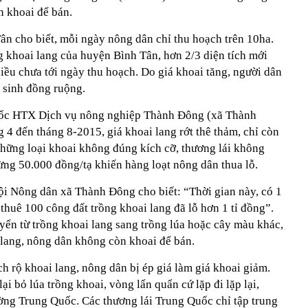
 khoai để bán.
cho biết, mỗi ngày nông dân chỉ thu hoạch trên 10ha.
g khoai lang của huyện Bình Tân, hơn 2/3 diện tích mới
iều chưa tới ngày thu hoạch. Do giá khoai tăng, người dân
ệ sinh đồng ruộng.
ốc HTX Dịch vụ nông nghiệp Thành Đông (xã Thành
 4 đến tháng 8-2015, giá khoai lang rớt thê thảm, chỉ còn
Những loại khoai không đúng kích cỡ, thương lái không
ừng 50.000 đồng/tạ khiến hàng loạt nông dân thua lỗ.
i Nông dân xã Thành Đông cho biết: “Thời gian này, có 1
 thuê 100 công đất trồng khoai lang đã lỗ hơn 1 tỉ đồng”.
yển từ trồng khoai lang sang trồng lúa hoặc cây màu khác,
 lang, nông dân không còn khoai để bán.
h rộ khoai lang, nông dân bị ép giá làm giá khoai giảm.
lại bỏ lúa trồng khoai, vòng lẩn quẩn cứ lặp đi lặp lại,
ường Trung Quốc. Các thương lái Trung Quốc chỉ tập trung