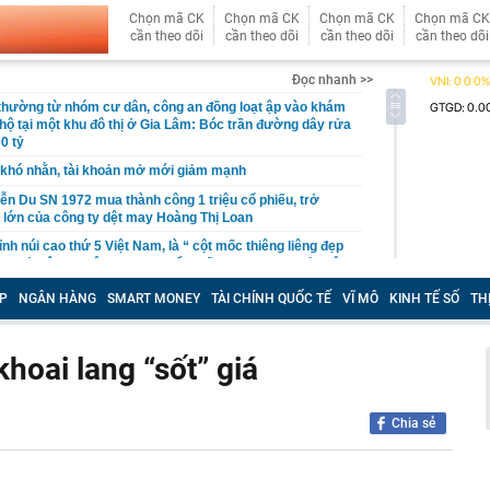
Chọn mã CK
Chọn mã CK
Chọn mã CK
Chọn mã CK
cần theo dõi
cần theo dõi
cần theo dõi
cần theo dõi
Đọc nhanh >>
 thường từ nhóm cư dân, công an đồng loạt ập vào khám
 hộ tại một khu đô thị ở Gia Lâm: Bóc trần đường dây rửa
0 tỷ
khó nhằn, tài khoản mở mới giảm mạnh
ễn Du SN 1972 mua thành công 1 triệu cổ phiếu, trở
 lớn của công ty dệt may Hoàng Thị Loan
đỉnh núi cao thứ 5 Việt Nam, là “ cột mốc thiêng liêng đẹp
ng” ở độ cao trên 3.000m, điểm đến "trong mơ" của dân
P
NGÂN HÀNG
SMART MONEY
TÀI CHÍNH QUỐC TẾ
VĨ MÔ
KINH TẾ SỐ
TH
 hệ thống y khoa tư nhân sở hữu 14 bệnh viện, 2.900
vừa được vinh danh "Hệ thống Y khoa tốt nhất Việt Nam
khoai lang “sốt” giá
hoán bị HoSE cắt margin trong tháng 8
iệp Việt thu hơn 1 tỷ USD ở nước ngoài trong nửa đầu
i nhuận tăng hơn 120%
Chia sẻ
Vietcap dự phóng VN-Index có thể chạm mốc 1.885 điểm
áng 8