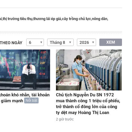
i,
thị trường tiêu thụ,
thương lái ép giá,
cây trồng chủ lực,
nông dân,
XEM
 THEO NGÀY
hoán khó nhằn, tài khoản
Chủ tịch Nguyễn Du SN 1972
 giảm mạnh
mua thành công 1 triệu cổ phiếu,
Nổi bật
trở thành cổ đông lớn của công
ty dệt may Hoàng Thị Loan
2 giờ trước