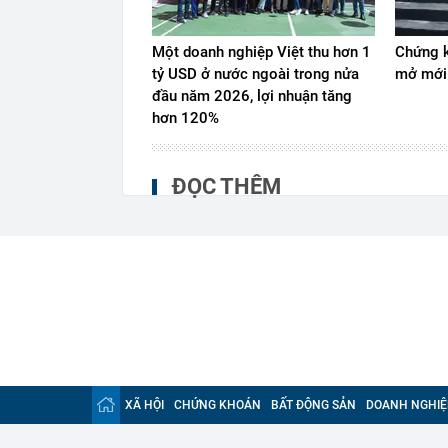
Một doanh nghiệp Việt thu hơn 1
Chứng k
tỷ USD ở nước ngoài trong nửa
mở mới
đầu năm 2026, lợi nhuận tăng
hơn 120%
ĐỌC THÊM
XÃ HỘI
CHỨNG KHOÁN
BẤT ĐỘNG SẢN
DOANH NGHIỆ