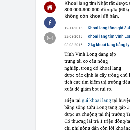
00:01
VNPT nắm giữ 
Khoai lang tím Nhật rất được
Viettel Global
800.000-900.000 đồng/tạ (60kg
00:01
Nắm trong ta
không còn khoai để bán.
MWG chỉ nga
00:01
Khám xét ngôi
Khoai lang tăng giá 3-
12-11-2015
5 thỏi vàng gi
Khoai lang tím Vĩnh Lo
22-08-2015
23:28
4 dấu hiệu nh
2 kg khoai lang bằng ly
08-08-2015
23:12
Quốc gia có l
vượt Hàn Quốc
Tỉnh Vĩnh Long đang tập
23:01
Người bán trá
trung tái cơ cấu nông
nghề lại kiểm 
nghiệp, trong đó khoai lang
23:00
Tiếp viên tàu
được xác định là cây trồng chủ
sao nhiều hơn
tích cực tìm kiếm thị trường tiê
22:34
Cụ bà 70 tuổi
biết bí quyết
xuất để giảm bớt rủi ro.
22:34
Ngôi nhà chứ
Hiện tại
giá khoai lang
tại huyệ
22:31
Giá vàng vượt
bằng sông Cửu Long tăng gấp 3-4
22:30
Một doanh ngh
được ưa chuộng tại thị trường 
22:08
Lời khuyên ch
Có thương lái trả 1 triệu đồng/
chi phí nông dân còn lời khoảng