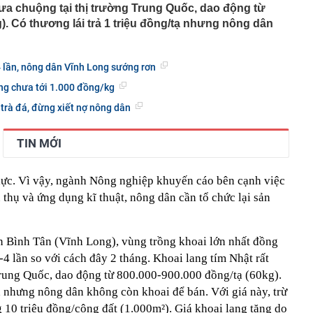
lượng tiền hơn 62.000 tỷ đồng, lớn hơn cả Vinhomes,
 ưa chuộng tại thị trường Trung Quốc, dao động từ
). Có thương lái trả 1 triệu đồng/tạ nhưng nông dân
y Điện Máy Xanh, Bách Hóa Xanh, An Khang, vốn hóa
ng DMX
 nhà cổ, phát hiện 'kho báu' gồm 1.000 đồng tiền vàng và
4 lần, nông dân Vĩnh Long sướng rơn
ấu trong nhiều ngăn bí mật - giá trị hơn 18 tỷ đồng
ng chưa tới 1.000 đồng/kg
ận biết ngôi nhà có phong thuỷ không thuận lợi
 trà đá, đừng xiết nợ nông dân
ượng khách đến Việt Nam đông nhất 7 tháng đầu năm,
 và Nga, gấp gần 6 lần Ấn Độ
i cây tiết lộ: Khách thường chọn quả to, người trong
TIN MỚI
tra 5 chi tiết này trước
 cao tốc quỳ gối 1h an ủi khách: 7 năm sau ở khách sạn 5
 lực. Vì vậy, ngành Nông nghiệp khuyến cáo bên cạnh việc
 ở nhà, bay hạng thương gia
u thụ và ứng dụng kĩ thuật, nông dân cần tổ chức lại sản
 có xương trẻ khỏe như phụ nữ 30, bác sĩ kinh ngạc khi
a đựng tâm huyết của NSND Tự Long
n Bình Tân (Vĩnh Long), vùng trồng khoai lớn nhất đồng
 4.300 USD/ounce, chuyên gia dự báo đỉnh mới
 lần so với cách đây 2 tháng. Khoai lang tím Nhật rất
iệp dầu khí đem hơn 42.200 tỷ đồng gửi ngân hàng
Trung Quốc, dao động từ 800.000-900.000 đồng/tạ (60kg).
o những người không rút điện ấm siêu tốc trước khi ngủ
tạ nhưng nông dân không còn khoai để bán. Với giá này, trừ
 10 triệu đồng/công đất (1.000m²). Giá khoai lang tăng do