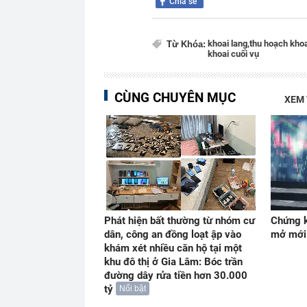
Chia sẻ
khoai lang,
thu hoạch khoa
Từ Khóa:
khoai cuối vụ
CÙNG CHUYÊN MỤC
XEM
Phát hiện bất thường từ nhóm cư
Chứng k
dân, công an đồng loạt ập vào
mở mới
khám xét nhiều căn hộ tại một
khu đô thị ở Gia Lâm: Bóc trần
đường dây rửa tiền hơn 30.000
tỷ
Nổi bật