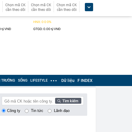
Chọn mã CK
Chọn mã CK
Chọn mã CK
cần theo dõi
cần theo dõi
cần theo dõi
Dữ liệu
F INDEX
Ị TRƯỜNG
SỐNG
LIFESTYLE
Công ty
Tin tức
Lãnh đạo