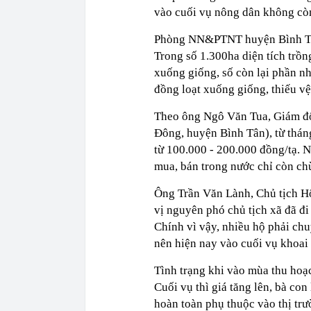
vào cuối vụ nông dân không còn
Phòng NN&PTNT huyện Bình Tân 
Trong số 1.300ha diện tích trồn
xuống giống, số còn lại phần nh
đồng loạt xuống giống, thiếu v
Theo ông Ngô Văn Tua, Giám đ
Đông, huyện Bình Tân), từ tháng
từ 100.000 - 200.000 đồng/tạ. 
mua, bán trong nước chỉ còn ch
Ông Trần Văn Lành, Chủ tịch Hộ
vị nguyên phó chủ tịch xã đã đi
Chính vì vậy, nhiều hộ phải chu
nên hiện nay vào cuối vụ khoai
Tình trạng khi vào mùa thu hoạc
Cuối vụ thì giá tăng lên, bà con 
hoàn toàn phụ thuộc vào thị tr