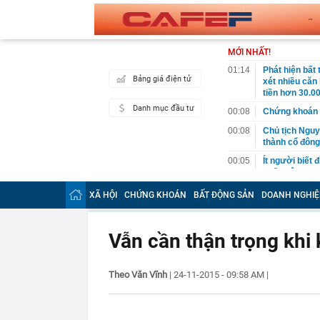
MỚI NHẤT!
01:14
Phát hiện bất
Bảng giá điện tử
xét nhiều căn
tiền hơn 30.00
Danh mục đầu tư
00:08
Chứng khoán 
00:08
Chủ tịch Nguy
thành cổ đông
00:05
Ít người biết 
nhất biên cươ
trekking
XÃ HỘI
CHỨNG KHOÁN
BẤT ĐỘNG SẢN
DOANH NGHIỆ
00:05
Việt Nam có 1
giường bệnh, 
2026"
Vẫn cần thận trọng khi 
00:05
56 mã chứng k
00:03
Một doanh ngh
Theo Văn Vĩnh
|
24-11-2015 - 09:58 AM
năm 2026, lợ
|
00:03
Chứng khoán 
ngay trong th