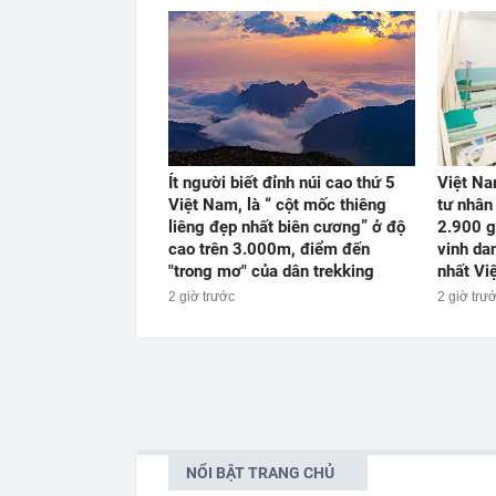
Ít người biết đỉnh núi cao thứ 5
Việt Na
Việt Nam, là “ cột mốc thiêng
tư nhân
liêng đẹp nhất biên cương” ở độ
2.900 g
cao trên 3.000m, điểm đến
vinh da
"trong mơ" của dân trekking
nhất Vi
2 giờ trước
2 giờ trư
NỔI BẬT TRANG CHỦ