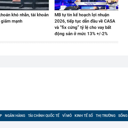
hoán khó nhằn, tài khoản
MB tự tin kế hoạch lợi nhuận
 giảm mạnh
2026, tiếp tục dẫn đầu về CASA
và “fix cứng” tỷ lệ cho vay bất
động sản ở mức 13% +/-2%
P
NGÂN HÀNG
TÀI CHÍNH QUỐC TẾ
VĨ MÔ
KINH TẾ SỐ
THỊ TRƯỜNG
SỐNG