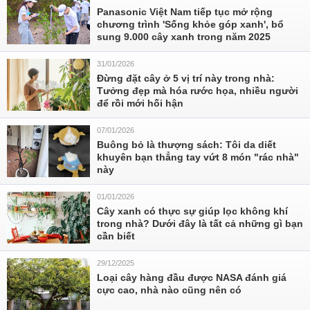
Panasonic Việt Nam tiếp tục mở rộng
chương trình 'Sống khỏe góp xanh', bổ
sung 9.000 cây xanh trong năm 2025
31/01/2026
Đừng đặt cây ở 5 vị trí này trong nhà:
Tưởng đẹp mà hóa rước họa, nhiều người
để rồi mới hối hận
07/01/2026
Buông bỏ là thượng sách: Tôi da diết
khuyên bạn thẳng tay vứt 8 món "rác nhà"
này
01/01/2026
Cây xanh có thực sự giúp lọc không khí
trong nhà? Dưới đây là tất cả những gì bạn
cần biết
29/12/2025
Loại cây hàng đầu được NASA đánh giá
cực cao, nhà nào cũng nên có