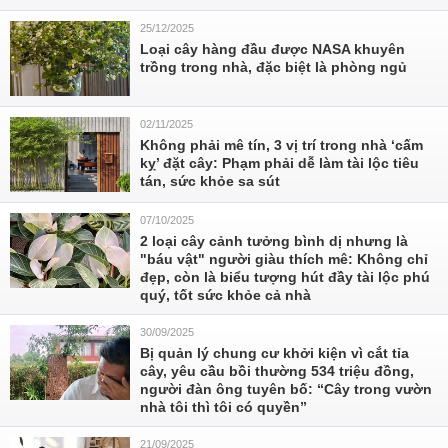
25/12/2025
Loại cây hàng đầu được NASA khuyên
trồng trong nhà, đặc biệt là phòng ngủ
02/11/2025
Không phải mê tín, 3 vị trí trong nhà ‘cấm
kỵ’ đặt cây: Phạm phải dễ làm tài lộc tiêu
tán, sức khỏe sa sút
07/10/2025
2 loại cây cảnh tưởng bình dị nhưng là
"báu vật" người giàu thích mê: Không chỉ
đẹp, còn là biểu tượng hút đầy tài lộc phú
quý, tốt sức khỏe cả nhà
30/09/2025
Bị quản lý chung cư khởi kiện vì cắt tỉa
cây, yêu cầu bồi thường 534 triệu đồng,
người đàn ông tuyên bố: “Cây trong vườn
nhà tôi thì tôi có quyền”
21/09/2025