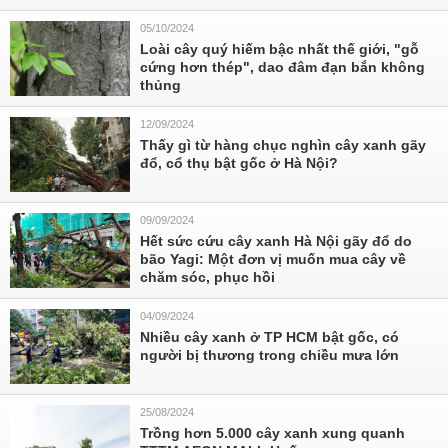
05/10/2024
Loài cây quý hiếm bậc nhất thế giới, "gỗ
cứng hơn thép", dao đâm đạn bắn không
thủng
12/09/2024
Thấy gì từ hàng chục nghìn cây xanh gãy
đổ, cổ thụ bật gốc ở Hà Nội?
09/09/2024
Hết sức cứu cây xanh Hà Nội gãy đổ do
bão Yagi: Một đơn vị muốn mua cây về
chăm sóc, phục hồi
04/09/2024
Nhiều cây xanh ở TP HCM bật gốc, có
người bị thương trong chiều mưa lớn
25/08/2024
Trồng hơn 5.000 cây xanh xung quanh