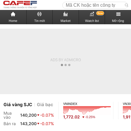
New
Home
Tin mới
Market
Watch list
Mở rộng
Giá vàng SJC
Giá bạc
VNINDEX
VN30
Mua
140,200
-0.07%
1,772.02
1,91
vào
-0.25%
Bán ra
143,200
-0.07%