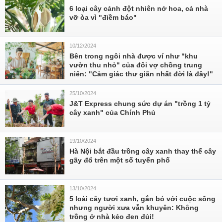
6 loại cây cảnh đột nhiên nở hoa, cả nhà
vỡ òa vì "điềm báo"
10/12/2024
Bên trong ngôi nhà được ví như "khu
vườn thu nhỏ" của đôi vợ chồng trung
niên: "Cảm giác thư giãn nhất đời là đây!"
25/10/2024
J&T Express chung sức dự án "trồng 1 tỷ
cây xanh" của Chính Phủ
19/10/2024
Hà Nội bắt đầu trồng cây xanh thay thế cây
gãy đổ trên một số tuyến phố
13/10/2024
5 loài cây tươi xanh, gắn bó với cuộc sống
nhưng người xưa vẫn khuyên: Không
trồng ở nhà kẻo đen đủi!