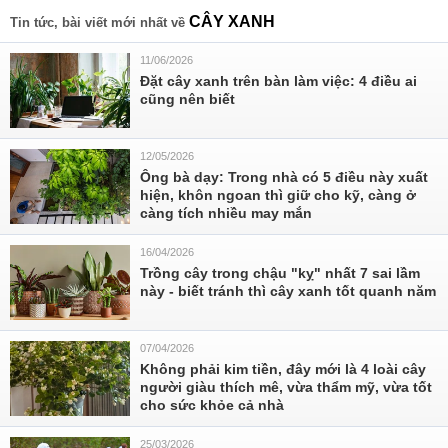
CÂY XANH
Tin tức, bài viết mới nhất về
11/06/2026
Đặt cây xanh trên bàn làm việc: 4 điều ai
cũng nên biết
12/05/2026
Ông bà dạy: Trong nhà có 5 điều này xuất
hiện, khôn ngoan thì giữ cho kỹ, càng ở
càng tích nhiều may mắn
16/04/2026
Trồng cây trong chậu "kỵ" nhất 7 sai lầm
này - biết tránh thì cây xanh tốt quanh năm
07/04/2026
Không phải kim tiền, đây mới là 4 loài cây
người giàu thích mê, vừa thẩm mỹ, vừa tốt
cho sức khỏe cả nhà
25/03/2026