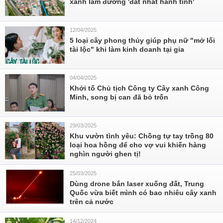
xanh làm đường 'đắt nhất hành tinh'
12/04/2025
5 loại cây phong thủy giúp phụ nữ "mở lối
tài lộc" khi làm kinh doanh tại gia
04/04/2025
Khởi tố Chủ tịch Công ty Cây xanh Công
Minh, song bị can đã bỏ trốn
29/03/2025
Khu vườn tình yêu: Chồng tự tay trồng 80
loại hoa hồng để cho vợ vui khiến hàng
nghìn người ghen tị!
25/03/2025
Dùng drone bắn laser xuống đất, Trung
Quốc vừa biết mình có bao nhiêu cây xanh
trên cả nước
14/12/2024