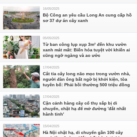
16/05/2025
Bộ Công an yêu cầu Long An cung cấp hồ
sơ 37 dự án cây xanh
05/05/2025
Từ ban công lụp xụp 3m² đến khu vườn
xanh mát mắt: Biến hóa tuyệt vời khiến ai
cũng ngỡ ngàng và ao ước
17/04/2025
Cắt tỉa cây long não mọc trong vườn nhà,
người đàn ông bất ngờ bị khởi kiện, tòa
tuyên bố: Phải bồi thường 500 triệu đồng
17/04/2025
Cận cảnh hàng cây cổ thụ sắp bị di
chuyển, chặt hạ để mở đường 'đắt nhất
hành tinh'
15/04/2025
Hà Nội chặt hạ, di chuyển gần 100 cây