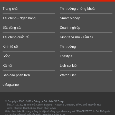
Trang chủ
Thị trường chứng khoán
Tài chính - Ngân hàng
Smart Money
Bất động sản
Doanh nghiệp
Tài chính quốc tế
Kinh tế vĩ mô - Đầu tư
Kinh tế số
Thị trường
Sống
Lifestyle
Xã hội
Lịch sự kiện
Báo cáo phân tích
Watch List
eMagazine
© Copyright 2007 - 2026 -
Công ty Cổ phần VCCorp.
Tầng 17, 19, 20, 21 Toà nhà Center Building - Hapulico Complex, Số 01, phố Nguyễn Huy
Tưởng, phường Thanh Xuân, thành phố Hà Nội
Giấy phép thiết lập trang thông tin điện tử tổng hợp trên mạng số 2216/GP-TTĐT do Sở Thông tin
và Truyền thông Hà Nội cấp ngày 10 tháng 4 năm 2019.