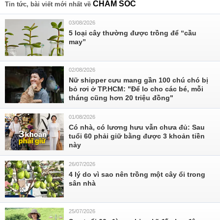
CHĂM SÓC
Tin tức, bài viết mới nhất về
03/08/2026
5 loại cây thường được trồng để “cầu
may”
02/08/2026
Nữ shipper cưu mang gần 100 chú chó bị
bỏ rơi ở TP.HCM: "Để lo cho các bé, mỗi
tháng cũng hơn 20 triệu đồng"
01/08/2026
Có nhà, có lương hưu vẫn chưa đủ: Sau
tuổi 60 phải giữ bằng được 3 khoản tiền
này
26/07/2026
4 lý do vì sao nên trồng một cây ổi trong
sân nhà
25/07/2026