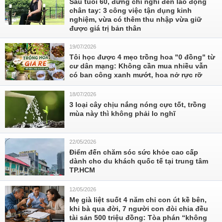
Sau tuổi 60, đừng chỉ nghĩ đến lao động
chân tay: 3 công việc tận dụng kinh
nghiệm, vừa có thêm thu nhập vừa giữ
được giá trị bản thân
19/07/2026
Tôi học được 4 mẹo trồng hoa "0 đồng" từ
cư dân mạng: Không cần mua nhiều vẫn
có ban công xanh mướt, hoa nở rực rỡ
18/07/2026
3 loại cây chịu nắng nóng cực tốt, trồng
mùa này thì không phải lo nghĩ
22/05/2026
Điểm đến chăm sóc sức khỏe cao cấp
dành cho du khách quốc tế tại trung tâm
TP.HCM
12/05/2026
Mẹ già liệt suốt 4 năm chỉ con út kề bên,
khi bà qua đời, 7 người con đòi chia đều
tài sản 500 triệu đồng: Tòa phán “không