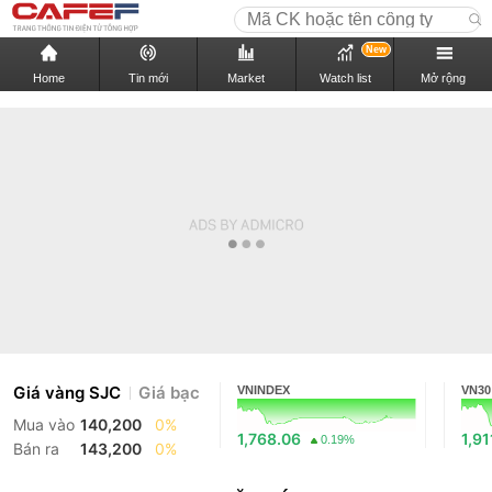
New
Home
Tin mới
Market
Watch list
Mở rộng
Giá vàng SJC
Giá bạc
VNINDEX
VN30
Mua vào
140,200
0%
1,768.06
1,91
0.19%
Bán ra
143,200
0%