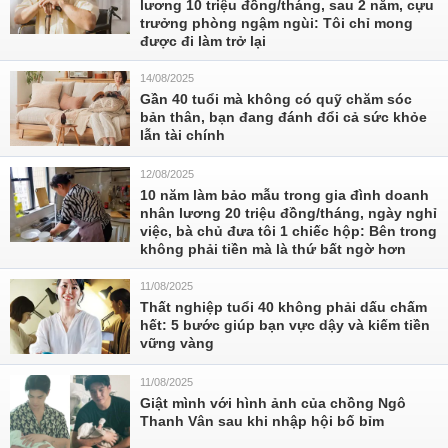
lương 10 triệu đồng/tháng, sau 2 năm, cựu
trưởng phòng ngậm ngùi: Tôi chỉ mong
được đi làm trở lại
14/08/2025
Gần 40 tuổi mà không có quỹ chăm sóc
bản thân, bạn đang đánh đổi cả sức khỏe
lẫn tài chính
12/08/2025
10 năm làm bảo mẫu trong gia đình doanh
nhân lương 20 triệu đồng/tháng, ngày nghỉ
việc, bà chủ đưa tôi 1 chiếc hộp: Bên trong
không phải tiền mà là thứ bất ngờ hơn
11/08/2025
Thất nghiệp tuổi 40 không phải dấu chấm
hết: 5 bước giúp bạn vực dậy và kiếm tiền
vững vàng
11/08/2025
Giật mình với hình ảnh của chồng Ngô
Thanh Vân sau khi nhập hội bố bỉm