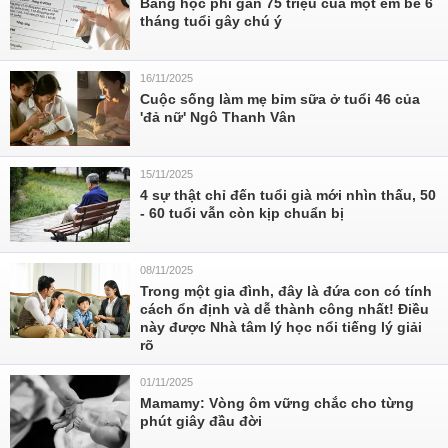
Bảng học phí gần 75 triệu của một em bé 6
tháng tuổi gây chú ý
16/11/2025
Cuộc sống làm mẹ bỉm sữa ở tuổi 46 của
'đả nữ' Ngô Thanh Vân
15/11/2025
4 sự thật chỉ đến tuổi già mới nhìn thấu, 50
- 60 tuổi vẫn còn kịp chuẩn bị
08/11/2025
Trong một gia đình, đây là đứa con có tính
cách ổn định và dễ thành công nhất! Điều
này được Nhà tâm lý học nổi tiếng lý giải
rõ
01/11/2025
Mamamy: Vòng ôm vững chắc cho từng
phút giây đầu đời