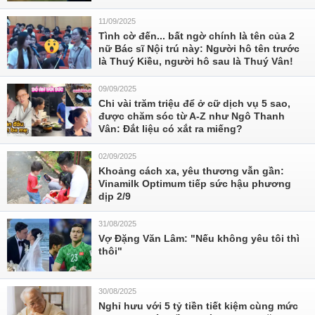
11/09/2025
Tình cờ đến... bất ngờ chính là tên của 2
nữ Bác sĩ Nội trú này: Người hô tên trước
là Thuý Kiều, người hô sau là Thuý Vân!
09/09/2025
Chi vài trăm triệu để ở cữ dịch vụ 5 sao,
được chăm sóc từ A-Z như Ngô Thanh
Vân: Đắt liệu có xắt ra miếng?
02/09/2025
Khoảng cách xa, yêu thương vẫn gần:
Vinamilk Optimum tiếp sức hậu phương
dịp 2/9
31/08/2025
Vợ Đặng Văn Lâm: "Nếu không yêu tôi thì
thôi"
30/08/2025
Nghỉ hưu với 5 tỷ tiền tiết kiệm cùng mức