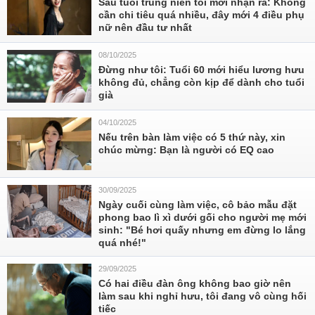
Sau tuổi trung niên tôi mới nhận ra: Không
cần chi tiêu quá nhiều, đây mới 4 điều phụ
nữ nên đầu tư nhất
08/10/2025
Đừng như tôi: Tuổi 60 mới hiểu lương hưu
không đủ, chẳng còn kịp để dành cho tuổi
già
04/10/2025
Nếu trên bàn làm việc có 5 thứ này, xin
chúc mừng: Bạn là người có EQ cao
30/09/2025
Ngày cuối cùng làm việc, cô bảo mẫu đặt
phong bao lì xì dưới gối cho người mẹ mới
sinh: "Bé hơi quấy nhưng em đừng lo lắng
quá nhé!"
29/09/2025
Có hai điều đàn ông không bao giờ nên
làm sau khi nghỉ hưu, tôi đang vô cùng hối
tiếc