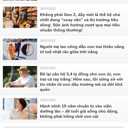
26/07/2025
Không phải Gen Z, đây mới là thế hệ chủ
chốt đang “xoay vần” cả thị trường tiêu
dùng: Sức ảnh hưởng vượt qua mọi tiêu
chuẩn thông thường!
26/07/2025
Người mẹ lao công dẫn con trai thiểu năng
trí tuệ nhặt rác giữa trời nắng
20/07/2025
Để lại căn hộ 5,4 tỷ đồng cho con út, con
trai cả tay trắng: Hôm sau, tôi sững sờ với
tin nhắn từ con dâu trưởng mà cả đời khó
quên
15/07/2025
Hành trình 15 năm chuẩn bị vào viện
dưỡng lão – để tuổi già sống chủ động,
không phải trông chờ con cái