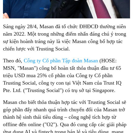
Sáng ngày 28/4, Masan đã tổ chức ĐHĐCĐ thường niên
năm 2022. Một trong những điểm nhấn đáng chú ý trong
sự kiện hoành tráng này là việc Masan công bố hợp tác
chiến lược với Trusting Social.
Theo đó,
Công ty Cổ phần Tập đoàn Masan
(HOSE:
MSN, "Masan") công bố hoàn tất thỏa thuận đầu tư 65
triệu USD mua 25% cổ phần của Công ty Cổ phần
Trusting Social, công ty con tại Việt Nam của Trust IQ
Pte. Ltd. ("Trusting Social") có trụ sở tại Singapore.
Masan cho biết thỏa thuận hợp tác với Trusting Social sẽ
góp phần đẩy nhanh quá trình chuyển đổi của Masan trở
thành hệ sinh thái tiêu dùng – công nghệ tích hợp từ
offline đến online ("O2"). Qua đó cung cấp các giải pháp
ứng dụng AI và fintech trong bán lẻ và tiêu dùng, mang