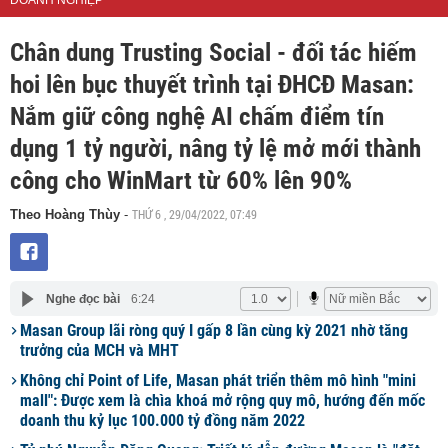
DOANH NGHIỆP
Chân dung Trusting Social - đối tác hiếm
hoi lên bục thuyết trình tại ĐHCĐ Masan:
Nắm giữ công nghệ AI chấm điểm tín
dụng 1 tỷ người, nâng tỷ lệ mở mới thành
công cho WinMart từ 60% lên 90%
THỨ 6 , 29/04/2022, 07:49
Theo Hoàng Thùy
-
Nghe đọc bài
6:24
Masan Group lãi ròng quý I gấp 8 lần cùng kỳ 2021 nhờ tăng
trưởng của MCH và MHT
Không chỉ Point of Life, Masan phát triển thêm mô hình "mini
mall": Được xem là chìa khoá mở rộng quy mô, hướng đến mốc
doanh thu kỷ lục 100.000 tỷ đồng năm 2022