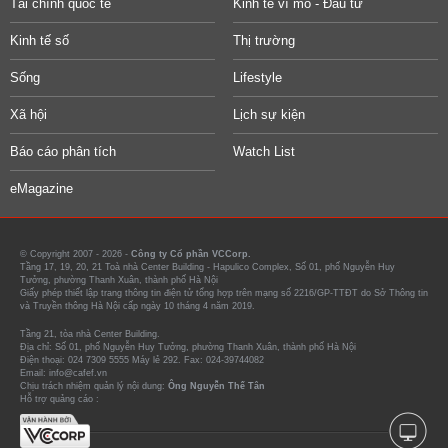
Tài chính quốc tế
Kinh tế vĩ mô - Đầu tư
Kinh tế số
Thị trường
Sống
Lifestyle
Xã hội
Lịch sự kiện
Báo cáo phân tích
Watch List
eMagazine
© Copyright 2007 - 2026 -
Công ty Cổ phần VCCorp.
Tầng 17, 19, 20, 21 Toà nhà Center Building - Hapulico Complex, Số 01, phố Nguyễn Huy
Tưởng, phường Thanh Xuân, thành phố Hà Nội
Giấy phép thiết lập trang thông tin điện tử tổng hợp trên mạng số 2216/GP-TTĐT do Sở Thông tin
và Truyền thông Hà Nội cấp ngày 10 tháng 4 năm 2019.
Tầng 21, tòa nhà Center Building.
Địa chỉ: Số 01, phố Nguyễn Huy Tưởng, phường Thanh Xuân, thành phố Hà Nội
Điện thoại: 024 7309 5555 Máy lẻ 292. Fax: 024-39744082
Email: info@cafef.vn
Chịu trách nhiệm quản lý nội dung:
Ông Nguyễn Thế Tân
Hỗ trợ quảng cáo :