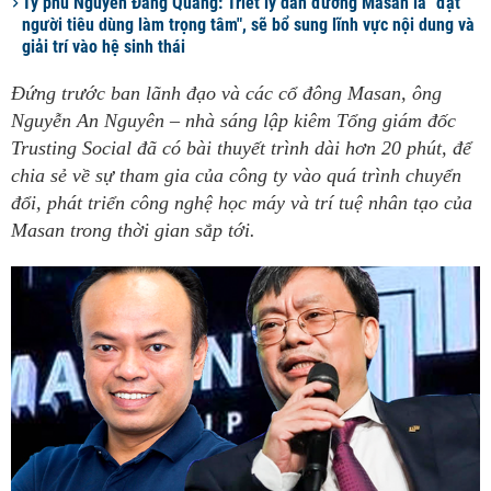
Tỷ phú Nguyễn Đăng Quang: Triết lý dẫn đường Masan là "đặt
người tiêu dùng làm trọng tâm", sẽ bổ sung lĩnh vực nội dung và
giải trí vào hệ sinh thái
Đứng trước ban lãnh đạo và các cổ đông Masan, ông
Nguyễn An Nguyên – nhà sáng lập kiêm Tổng giám đốc
Trusting Social đã có bài thuyết trình dài hơn 20 phút, để
chia sẻ về sự tham gia của công ty vào quá trình chuyển
đổi, phát triển công nghệ học máy và trí tuệ nhân tạo của
Masan trong thời gian sắp tới.