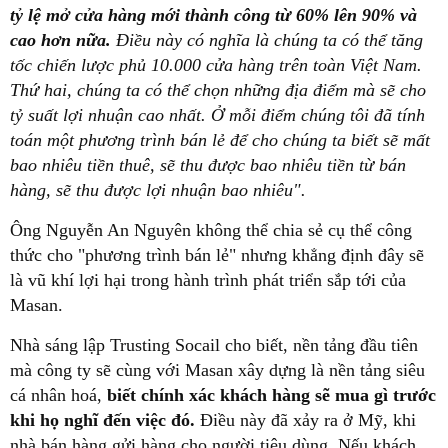
tỷ lệ mở cửa hàng mới thành công từ 60% lên 90% và
cao hơn nữa.
Điều này có nghĩa là chúng ta có thể tăng
tốc chiến lược phủ 10.000 cửa hàng trên toàn Việt Nam.
Thứ hai, chúng ta có thể chọn những địa điểm mà sẽ cho
tỷ suất lợi nhuận cao nhất. Ở mỗi điểm chúng tôi đã tính
toán một phương trình bán lẻ để cho chúng ta biết sẽ mất
bao nhiêu tiền thuê, sẽ thu được bao nhiêu tiền từ bán
hàng, sẽ thu được lợi nhuận bao nhiêu".
Ông Nguyễn An Nguyên không thể chia sẻ cụ thể công
thức cho "phương trình bán lẻ" nhưng khẳng định đây sẽ
là vũ khí lợi hại trong hành trình phát triển sắp tới của
Masan.
Nhà sáng lập Trusting Socail cho biết, nền tảng đầu tiên
mà công ty sẽ cùng với Masan xây dựng là nền tảng siêu
cá nhân hoá,
biết chính xác khách hàng sẽ mua gì trước
khi họ nghĩ đến việc đó.
Điều này đã xảy ra ở Mỹ, khi
nhà bán hàng gửi hàng cho người tiêu dùng. Nếu khách