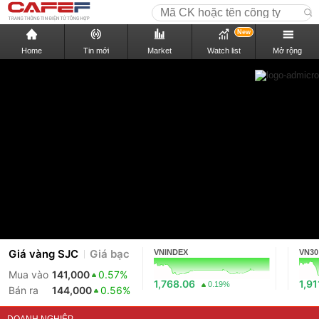
New
Home
Tin mới
Market
Watch list
Mở rộng
Giá vàng SJC
Giá bạc
VNINDEX
VN30
Mua vào
141,000
0.57%
1,768.06
1,91
0.19%
Bán ra
144,000
0.56%