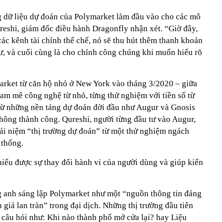
 dữ liệu dự đoán của Polymarket làm đầu vào cho các mô
reshi, giám đốc điều hành Dragonfly nhận xét. “Giờ đây,
các kênh tài chính thể chế, nó sẽ thu hút thêm thanh khoản
 tư, và cuối cùng là cho chính công chúng khi muốn hiểu rõ
rket từ căn hộ nhỏ ở New York vào tháng 3/2020 – giữa
đam mê công nghệ từ nhỏ, từng thử nghiệm với tiền số từ
từ những nền tảng dự đoán đời đầu như Augur và Gnosis
không thành công. Qureshi, người từng đầu tư vào Augur,
ái niệm “thị trường dự đoán” từ một thử nghiệm ngách
 thống.
hiểu được sự thay đổi hành vi của người dùng và giúp kiến
g anh sáng lập Polymarket như một “nguồn thông tin đáng
 giả lan tràn” trong đại dịch. Những thị trường đầu tiên
câu hỏi như: Khi nào thành phố mở cửa lại? hay Liệu