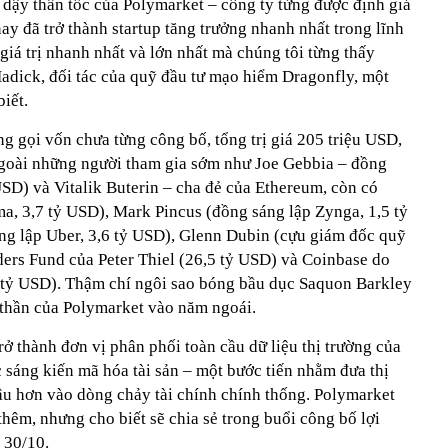
 dậy thần tốc của Polymarket – công ty từng được định giá
ay đã trở thành startup tăng trưởng nhanh nhất trong lĩnh
 giá trị nhanh nhất và lớn nhất mà chúng tôi từng thấy
adick, đối tác của quỹ đầu tư mạo hiểm Dragonfly, một
iết.
ng gọi vốn chưa từng công bố, tổng trị giá 205 triệu USD,
Ngoài những người tham gia sớm như Joe Gebbia – đồng
 USD) và Vitalik Buterin – cha đẻ của Ethereum, còn có
a, 3,7 tỷ USD), Mark Pincus (đồng sáng lập Zynga, 1,5 tỷ
ng lập Uber, 3,6 tỷ USD), Glenn Dubin (cựu giám đốc quỹ
ders Fund của Peter Thiel (26,5 tỷ USD) và Coinbase do
 tỷ USD). Thậm chí ngôi sao bóng bầu dục Saquon Barkley
n thần của Polymarket vào năm ngoái.
rở thành đơn vị phân phối toàn cầu dữ liệu thị trường của
 sáng kiến mã hóa tài sản – một bước tiến nhằm đưa thị
sâu hơn vào dòng chảy tài chính chính thống. Polymarket
t thêm, nhưng cho biết sẽ chia sẻ trong buổi công bố lợi
 30/10.