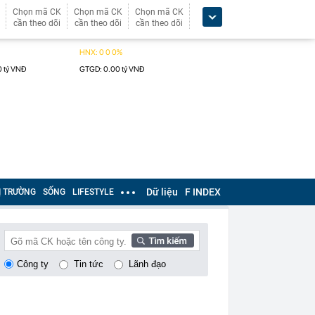
Chọn mã CK
Chọn mã CK
Chọn mã CK
cần theo dõi
cần theo dõi
cần theo dõi
Dữ liệu
F INDEX
Ị TRƯỜNG
SỐNG
LIFESTYLE
Công ty
Tin tức
Lãnh đạo