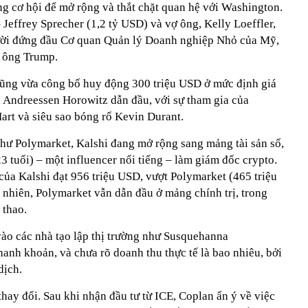
ng cơ hội để mở rộng và thắt chặt quan hệ với Washington.
Jeffrey Sprecher (1,2 tỷ USD) và vợ ông, Kelly Loeffler,
gười đứng đầu Cơ quan Quản lý Doanh nghiệp Nhỏ của Mỹ,
a ông Trump.
cũng vừa công bố huy động 300 triệu USD ở mức định giá
à Andreessen Horowitz dẫn đầu, với sự tham gia của
art và siêu sao bóng rổ Kevin Durant.
ư Polymarket, Kalshi đang mở rộng sang mảng tài sản số,
 tuổi) – một influencer nổi tiếng – làm giám đốc crypto.
của Kalshi đạt 956 triệu USD, vượt Polymarket (465 triệu
 nhiên, Polymarket vẫn dẫn đầu ở mảng chính trị, trong
 thao.
vào các nhà tạo lập thị trường như Susquehanna
thanh khoản, và chưa rõ doanh thu thực tế là bao nhiêu, bởi
dịch.
thay đổi. Sau khi nhận đầu tư từ ICE, Coplan ẩn ý về việc