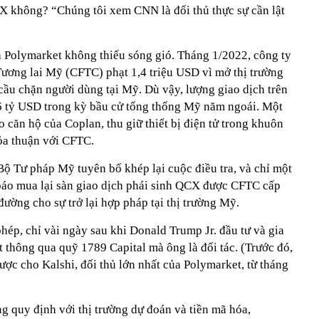
 X không? “Chúng tôi xem CNN là đối thủ thực sự cần lật
a Polymarket không thiếu sóng gió. Tháng 1/2022, công ty
ương lai Mỹ (CFTC) phạt 1,4 triệu USD vì mở thị trường
cầu chặn người dùng tại Mỹ. Dù vậy, lượng giao dịch trên
6 tỷ USD trong kỳ bầu cử tổng thống Mỹ năm ngoái. Một
o căn hộ của Coplan, thu giữ thiết bị điện tử trong khuôn
hỏa thuận với CFTC.
ộ Tư pháp Mỹ tuyên bố khép lại cuộc điều tra, và chỉ một
báo mua lại sàn giao dịch phái sinh QCX được CFTC cấp
đường cho sự trở lại hợp pháp tại thị trường Mỹ.
ép, chỉ vài ngày sau khi Donald Trump Jr. đầu tư và gia
 thông qua quỹ 1789 Capital mà ông là đối tác. (Trước đó,
lược cho Kalshi, đối thủ lớn nhất của Polymarket, từ tháng
ng quy định với thị trường dự đoán và tiền mã hóa,