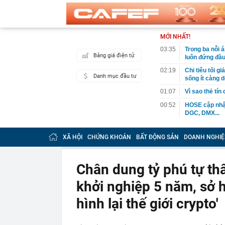
MỚI NHẤT!
03:35
Trong ba nỗi 
Bảng giá điện tử
luôn đứng đầ
02:19
Chi tiêu tối 
Danh mục đầu tư
sống ít càng d
01:07
Vì sao thẻ tín
00:52
HOSE cập nhật
DGC, DMX...
00:12
Tiền lớn bất n
phiếu Việt Na
XÃ HỘI
CHỨNG KHOÁN
BẤT ĐỘNG SẢN
DOANH NGHIỆ
00:05
Một doanh ngh
tỷ USD
Chân dung tỷ phú tự thân
00:04
Một yếu tố qu
khởi nghiệp 5 năm, sở h
23:40
Người đàn ông
sau bác sĩ hỏi
hình lại thế giới crypto'
23:34
Nam ca sĩ rao
còn 400 tỷ
23:28
Trấn Thành cô