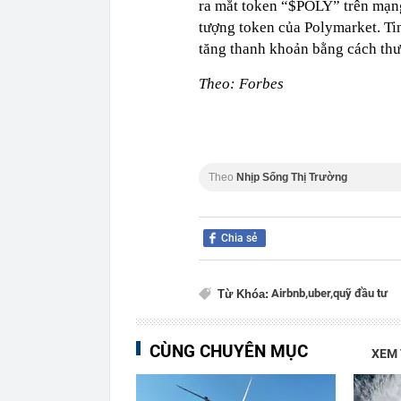
ra mắt token “$POLY” trên mạng
tượng token của Polymarket. Tin
tăng thanh khoản bằng cách thưở
Theo: Forbes
Theo
Nhịp Sống Thị Trường
Chia sẻ
Airbnb,
uber,
quỹ đầu tư
Từ Khóa:
CÙNG CHUYÊN MỤC
XEM