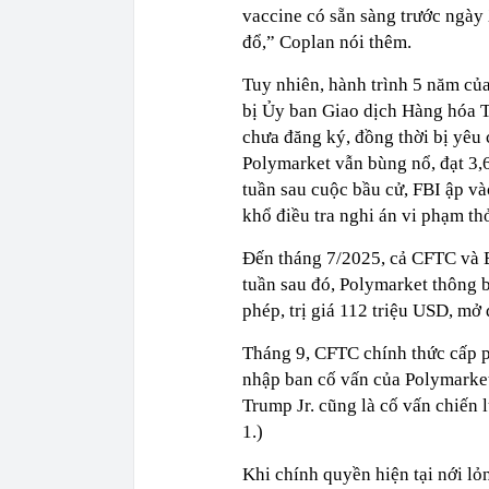
vaccine có sẵn sàng trước ngày
đổ,” Coplan nói thêm.
Tuy nhiên, hành trình 5 năm củ
bị Ủy ban Giao dịch Hàng hóa T
chưa đăng ký, đồng thời bị yêu 
Polymarket vẫn bùng nổ, đạt 3,
tuần sau cuộc bầu cử, FBI ập và
khổ điều tra nghi án vi phạm t
Đến tháng 7/2025, cả CFTC và B
tuần sau đó, Polymarket thông 
phép, trị giá 112 triệu USD, mở 
Tháng 9, CFTC chính thức cấp ph
nhập ban cố vấn của Polymarket
Trump Jr. cũng là cố vấn chiến 
1.)
Khi chính quyền hiện tại nới lỏ