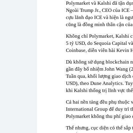
Polymarket và Kalshi đã tận dụ
Ngoài Trump Jr., CEO của ICE – 
cựu lãnh đạo ICE và hiện là n
cũng là đồng minh thân cận củ
Không chỉ Polymarket, Kalshi 
5 tỷ USD, do Sequoia Capital v
Coinbase, diễn viên hài Kevin H
Dù không sử dụng blockchain nh
gần đây bổ nhiệm John Wang (23
Tuần qua, khối lượng giao dịch 
USD), theo Dune Analytics. Tuy
khi Kalshi thống trị lĩnh vực thể
Cả hai nền tảng đều phụ thuộc 
International Group để duy trì 
Polymarket không thu phí giao 
Thế nhưng, cục diện có thể sắp 