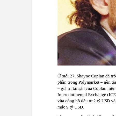
Ở tuổi 27, Shayne Coplan đã trở
phần trong Polymarket – nền tả
– giá trị tài sản của Coplan hiệ
Intercontinental Exchange (IC
vừa công bố đầu tư 2 tỷ USD và
mức 9 tỷ USD.