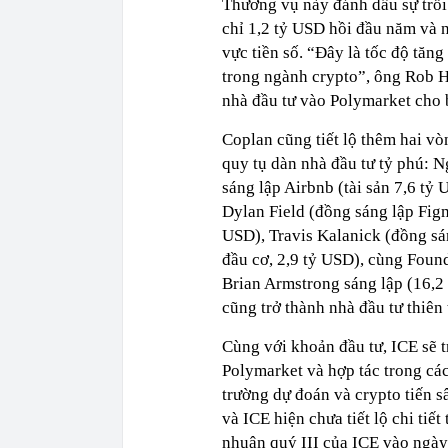
Thương vụ này đánh dấu sự trỗi
chỉ 1,2 tỷ USD hồi đầu năm và n
vực tiền số. “Đây là tốc độ tăng
trong ngành crypto”, ông Rob H
nhà đầu tư vào Polymarket cho b
Coplan cũng tiết lộ thêm hai vò
quy tụ dàn nhà đầu tư tỷ phú: 
sáng lập Airbnb (tài sản 7,6 tỷ
Dylan Field (đồng sáng lập Figm
USD), Travis Kalanick (đồng sá
đầu cơ, 2,9 tỷ USD), cùng Foun
Brian Armstrong sáng lập (16,2
cũng trở thành nhà đầu tư thiê
Cùng với khoản đầu tư, ICE sẽ t
Polymarket và hợp tác trong các
trường dự đoán và crypto tiến 
và ICE hiện chưa tiết lộ chi tiế
nhuận quý III của ICE vào ngày