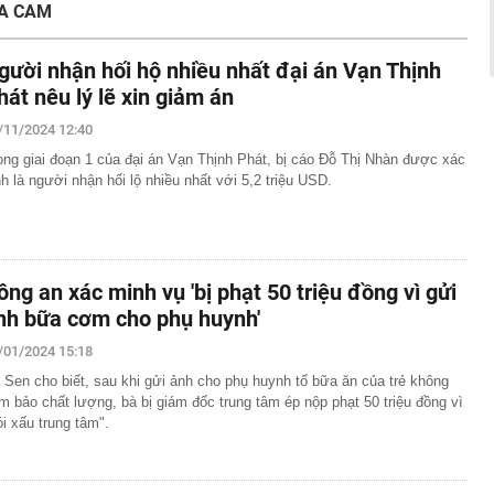
A CAM
- 5/8, sân bay Tân Sơn Nhất ghi nhận một máy bay lạ cất
gười nhận hối hộ nhiều nhất đại án Vạn Thịnh
thép sâu 136 mét giữa biển, hoàn thành công trình cao
hát nêu lý lẽ xin giảm án
110 tầng chưa từng có trên thế giới
/11/2024 12:40
g Hà dần lộ diện giữa sông Hồng
ong giai đoạn 1 của đại án Vạn Thịnh Phát, bị cáo Đỗ Thị Nhàn được xác
30% thuế cho hộ kinh doanh, doanh nghiệp thu dưới 10
nh là người nhận hối lộ nhiều nhất với 5,2 triệu USD.
ựa thường có lỗ tròn ở giữa?
ị Quỳnh SN 1995 trong phòng hát karaoke
 một ngân hàng có thể từ chối giao dịch rút/chuyển tiền
ách hàng trong trường hợp sau
ông an xác minh vụ 'bị phạt 50 triệu đồng vì gửi
 cùng phức tạp": Nga đổi chiến thuật, đánh vào "huyết
nh bữa cơm cho phụ huynh'
raine
/01/2024 15:18
 Sen cho biết, sau khi gửi ảnh cho phụ huynh tố bữa ăn của trẻ không
m bảo chất lượng, bà bị giám đốc trung tâm ép nộp phạt 50 triệu đồng vì
ói xấu trung tâm".