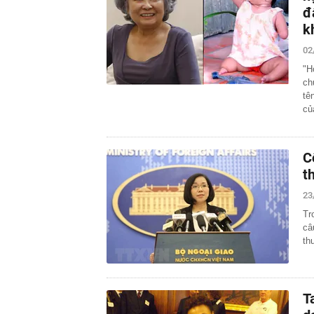
đ
k
02
"H
ch
tê
c
C
t
23
Tr
câ
th
T