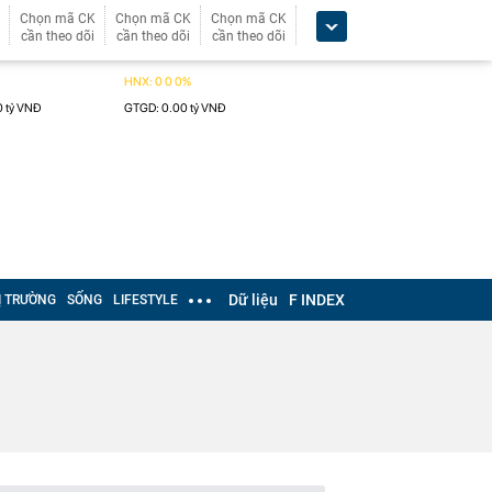
Chọn mã CK
Chọn mã CK
Chọn mã CK
cần theo dõi
cần theo dõi
cần theo dõi
Dữ liệu
F INDEX
Ị TRƯỜNG
SỐNG
LIFESTYLE