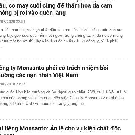
ấu, cơ may cuối cùng để thảm họa da cam
hông bị rơi vào quên lãng
/07/2020 22:51
ơn lúc nào hết, vụ kiện chất độc da cam của Trần Tố Nga cần đến sự
ung tay, góp sức của mỗi một người trong chúng ta, vì dù nó có mang
n của một người thì đây vẫn là cuộc chiến đấu vì công lý, vì lẽ phải
ủa…
ông ty Monsanto phải có trách nhiệm bồi
hường các nạn nhân Việt Nam
/08/2018 21:27
ong cuộc Họp báo thường kỳ Bộ Ngoại giao chiều 23/8, tại Hà Nội, trả lời
u hỏi của phóng viên liên quan đến việc Công ty Monsanto vừa phải bồi
ường 289 triệu USD vì thuốc diệt cỏ gây ung thư.
ai tiếng Monsanto: Án lệ cho vụ kiện chất độc