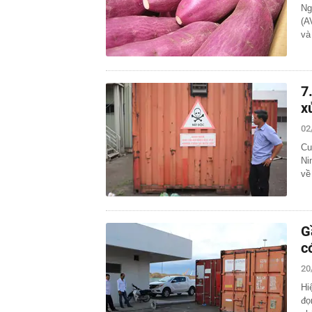
Ng
(A
và
7
x
02
Cu
Ni
về
G
c
20
Hi
đọ