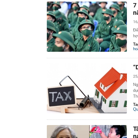
7
n
16
Đi
hợ
Ta
ho
“
25
Ng
dụ
Th
Ta
Qu
T
n