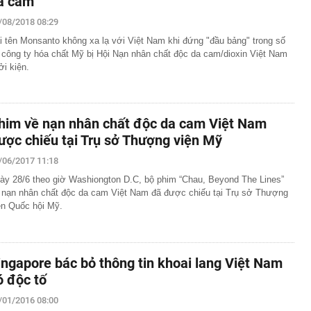
a cam
/08/2018 08:29
i tên Monsanto không xa lạ với Việt Nam khi đứng "đầu bảng" trong số
 công ty hóa chất Mỹ bị Hội Nạn nhân chất độc da cam/dioxin Việt Nam
ởi kiện.
him về nạn nhân chất độc da cam Việt Nam
ược chiếu tại Trụ sở Thượng viện Mỹ
/06/2017 11:18
ày 28/6 theo giờ Washiongton D.C, bộ phim “Chau, Beyond The Lines”
 nạn nhân chất độc da cam Việt Nam đã được chiếu tại Trụ sở Thượng
ện Quốc hội Mỹ.
ingapore bác bỏ thông tin khoai lang Việt Nam
ó độc tố
/01/2016 08:00