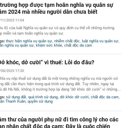
 trường hợp được tạm hoãn nghĩa vụ quân sự
ăm 2024 mà nhiều người dân chưa biết
/11/2023 11:04
ều 41 của luật Nghĩa vụ quân sự có quy định cụ thể về những trường
p miễn và tạm hoãn nghĩa vụ quân sự.
gs:
thực hiện nghĩa vụ quân sự
,
nhiễm chất độc
,
luật nghĩa vụ quân sự
,
ãn nghĩa vụ quân sự
,
khám sức khỏe
,
chất độc da cam
Dở khóc, dở cười” vì thuế: Lỗi do đâu?
/08/2023 17:30
hĩa vụ nộp thuế sử dụng đất là một trong những nghĩa vụ mà người sử
ng đất cần thực hiện trong quá trình sử dụng đất. Tuy nhiên, ngay tại
ủ đô Hà Nội, không ít trường hợp lại đang “dở khóc dở cười” vì những…
gs:
sử dụng đất
,
quá trình sử dụng
,
dở khóc dở cười
,
chất độc da cam
,
ận Thanh Xuân
,
quyền sử dụng
âm thư của người phụ nữ đi tìm công lý cho các
ạn nhân chất độc da cam: Đây là cuộc chiến