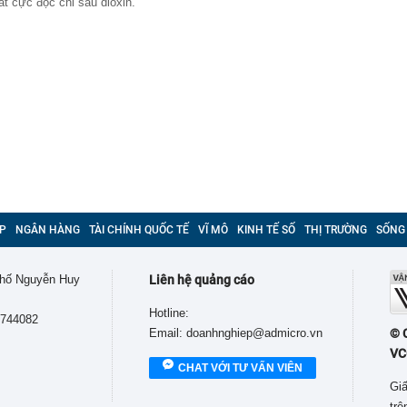
ất cực độc chỉ sau dioxin.
P
NGÂN HÀNG
TÀI CHÍNH QUỐC TẾ
VĨ MÔ
KINH TẾ SỐ
THỊ TRƯỜNG
SỐNG
 phố Nguyễn Huy
Liên hệ quảng cáo
Hotline:
9744082
Email: doanhnghiep@admicro.vn
© 
VC
CHAT VỚI TƯ VẤN VIÊN
Giấ
tr