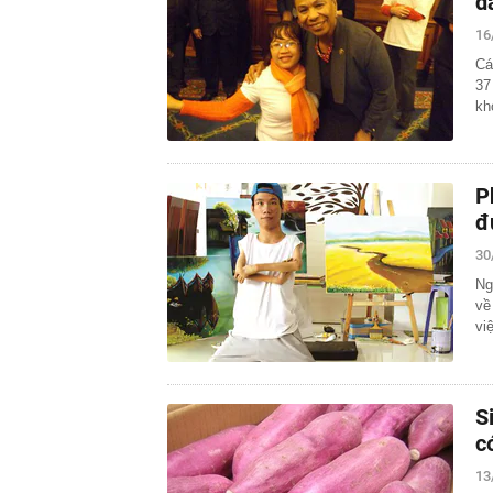
d
16
Cá
37
kh
P
đ
30
Ng
về
vi
S
c
13