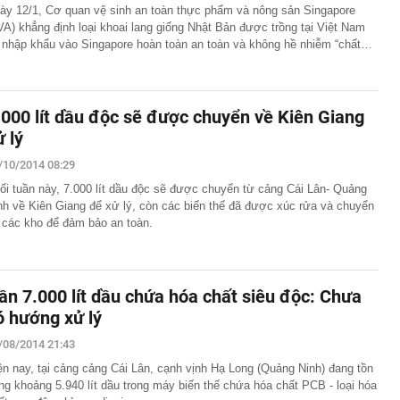
ày 12/1, Cơ quan vệ sinh an toàn thực phẩm và nông sản Singapore
VA) khẳng định loại khoai lang giống Nhật Bản được trồng tại Việt Nam
 nhập khẩu vào Singapore hoàn toàn an toàn và không hề nhiễm “chất…
.000 lít dầu độc sẽ được chuyển về Kiên Giang
ử lý
/10/2014 08:29
ối tuần này, 7.000 lít dầu độc sẽ được chuyển từ cảng Cái Lân- Quảng
nh về Kiên Giang để xử lý, còn các biến thế đã được xúc rửa và chuyển
 các kho để đảm bảo an toàn.
ần 7.000 lít dầu chứa hóa chất siêu độc: Chưa
ó hướng xử lý
/08/2014 21:43
ện nay, tại cảng cảng Cái Lân, cạnh vịnh Hạ Long (Quảng Ninh) đang tồn
ng khoảng 5.940 lít dầu trong máy biến thế chứa hóa chất PCB - loại hóa