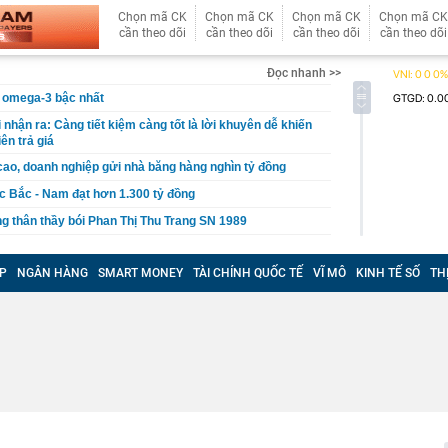
Chọn mã CK
Chọn mã CK
Chọn mã CK
Chọn mã CK
cần theo dõi
cần theo dõi
cần theo dõi
cần theo dõi
Đọc nhanh >>
àu omega-3 bậc nhất
i nhận ra: Càng tiết kiệm càng tốt là lời khuyên dễ khiến
ên trả giá
 cao, doanh nghiệp gửi nhà băng hàng nghìn tỷ đồng
ốc Bắc - Nam đạt hơn 1.300 tỷ đồng
g thân thầy bói Phan Thị Thu Trang SN 1989
ng tiết Lập thu 2026?
P
NGÂN HÀNG
SMART MONEY
TÀI CHÍNH QUỐC TẾ
VĨ MÔ
KINH TẾ SỐ
TH
ấu cơm cần bỏ ngay
gặp khó khăn gì khi bán hàng trên sàn thương mại điện
ị khởi công nhiều dự án dịp Quốc khánh 2/9
tác đồng loạt ra quân, kiểm tra 98 công nhân tại 3 xã
30% thuế cho hộ kinh doanh, doanh nghiệp có doanh thu
g
ỏi vàng trị giá 29 tỷ đồng buôn lậu qua biên giới bằng xe