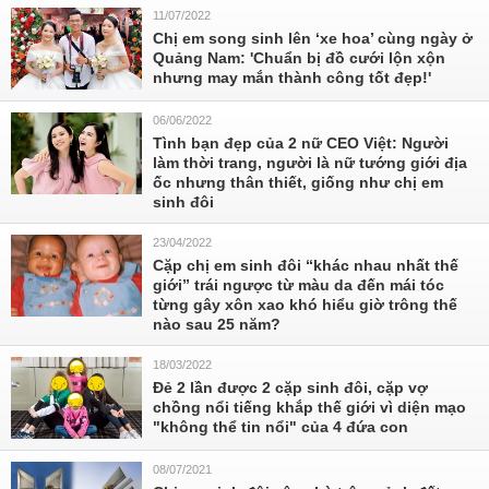
11/07/2022
Chị em song sinh lên ‘xe hoa’ cùng ngày ở
Quảng Nam: 'Chuẩn bị đồ cưới lộn xộn
nhưng may mắn thành công tốt đẹp!'
06/06/2022
Tình bạn đẹp của 2 nữ CEO Việt: Người
làm thời trang, người là nữ tướng giới địa
ốc nhưng thân thiết, giống như chị em
sinh đôi
23/04/2022
Cặp chị em sinh đôi “khác nhau nhất thế
giới” trái ngược từ màu da đến mái tóc
từng gây xôn xao khó hiểu giờ trông thế
nào sau 25 năm?
18/03/2022
Đẻ 2 lần được 2 cặp sinh đôi, cặp vợ
chồng nổi tiếng khắp thế giới vì diện mạo
"không thể tin nổi" của 4 đứa con
08/07/2021