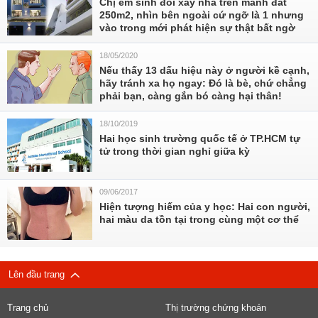
Chị em sinh đôi xây nhà trên mảnh đất
250m2, nhìn bên ngoài cứ ngỡ là 1 nhưng
vào trong mới phát hiện sự thật bất ngờ
18/05/2020
Nếu thấy 13 dấu hiệu này ở người kề cạnh,
hãy tránh xa họ ngay: Đó là bè, chứ chẳng
phải bạn, càng gắn bó càng hại thân!
18/10/2019
Hai học sinh trường quốc tế ở TP.HCM tự
tử trong thời gian nghỉ giữa kỳ
09/06/2017
Hiện tượng hiếm của y học: Hai con người,
hai màu da tồn tại trong cùng một cơ thể
Lên đầu trang
Trang chủ
Thị trường chứng khoán