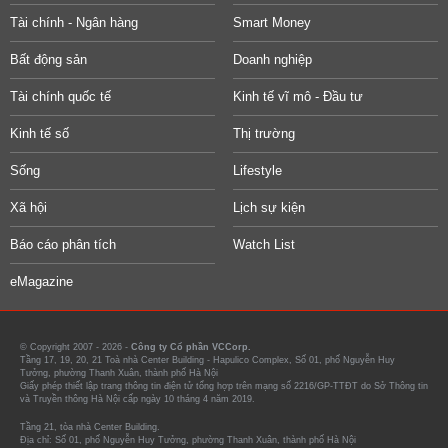
Tài chính - Ngân hàng
Smart Money
Bất động sản
Doanh nghiệp
Tài chính quốc tế
Kinh tế vĩ mô - Đầu tư
Kinh tế số
Thị trường
Sống
Lifestyle
Xã hội
Lịch sự kiện
Báo cáo phân tích
Watch List
eMagazine
© Copyright 2007 - 2026 -
Công ty Cổ phần VCCorp.
Tầng 17, 19, 20, 21 Toà nhà Center Building - Hapulico Complex, Số 01, phố Nguyễn Huy
Tưởng, phường Thanh Xuân, thành phố Hà Nội
Giấy phép thiết lập trang thông tin điện tử tổng hợp trên mạng số 2216/GP-TTĐT do Sở Thông tin
và Truyền thông Hà Nội cấp ngày 10 tháng 4 năm 2019.
Tầng 21, tòa nhà Center Building.
Địa chỉ: Số 01, phố Nguyễn Huy Tưởng, phường Thanh Xuân, thành phố Hà Nội