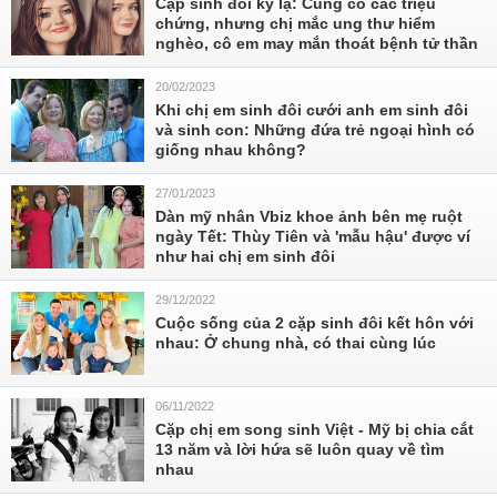
Cặp sinh đôi kỳ lạ: Cùng có các triệu
chứng, nhưng chị mắc ung thư hiểm
nghèo, cô em may mắn thoát bệnh tử thần
20/02/2023
Khi chị em sinh đôi cưới anh em sinh đôi
và sinh con: Những đứa trẻ ngoại hình có
giống nhau không?
27/01/2023
Dàn mỹ nhân Vbiz khoe ảnh bên mẹ ruột
ngày Tết: Thùy Tiên và 'mẫu hậu' được ví
như hai chị em sinh đôi
29/12/2022
Cuộc sống của 2 cặp sinh đôi kết hôn với
nhau: Ở chung nhà, có thai cùng lúc
06/11/2022
Cặp chị em song sinh Việt - Mỹ bị chia cắt
13 năm và lời hứa sẽ luôn quay về tìm
nhau