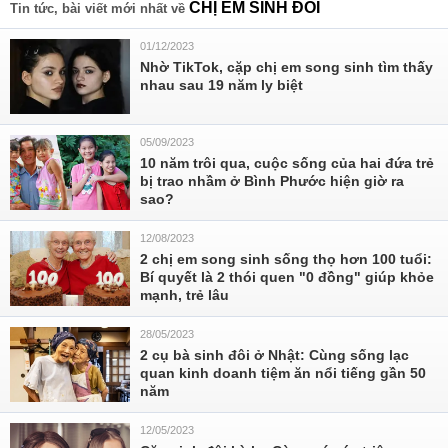
CHỊ EM SINH ĐÔI
Tin tức, bài viết mới nhất về
01/12/2023
Nhờ TikTok, cặp chị em song sinh tìm thấy
nhau sau 19 năm ly biệt
05/09/2023
10 năm trôi qua, cuộc sống của hai đứa trẻ
bị trao nhầm ở Bình Phước hiện giờ ra
sao?
12/08/2023
2 chị em song sinh sống thọ hơn 100 tuổi:
Bí quyết là 2 thói quen "0 đồng" giúp khỏe
mạnh, trẻ lâu
28/05/2023
2 cụ bà sinh đôi ở Nhật: Cùng sống lạc
quan kinh doanh tiệm ăn nổi tiếng gần 50
năm
12/05/2023