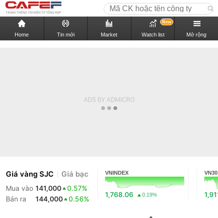
New
Home
Tin mới
Market
Watch list
Mở rộng
Giá vàng SJC
Giá bạc
VNINDEX
VN30
Mua vào
141,000
0.57%
1,768.06
1,91
0.19%
Bán ra
144,000
0.56%