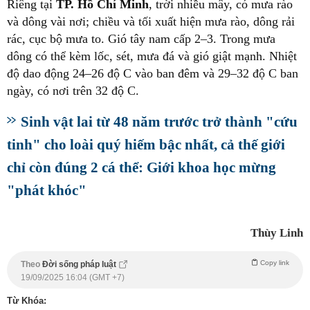
Riêng tại
TP. Hồ Chí Minh
, trời nhiều mây, có mưa rào
và dông vài nơi; chiều và tối xuất hiện mưa rào, dông rải
rác, cục bộ mưa to. Gió tây nam cấp 2–3. Trong mưa
dông có thể kèm lốc, sét, mưa đá và gió giật mạnh. Nhiệt
độ dao động 24–26 độ C vào ban đêm và 29–32 độ C ban
ngày, có nơi trên 32 độ C.
Sinh vật lai từ 48 năm trước trở thành "cứu
tinh" cho loài quý hiếm bậc nhất, cả thế giới
chỉ còn đúng 2 cá thể: Giới khoa học mừng
"phát khóc"
Thùy Linh
Copy link
Theo
Đời sống pháp luật
19/09/2025 16:04 (GMT +7)
Từ Khóa: