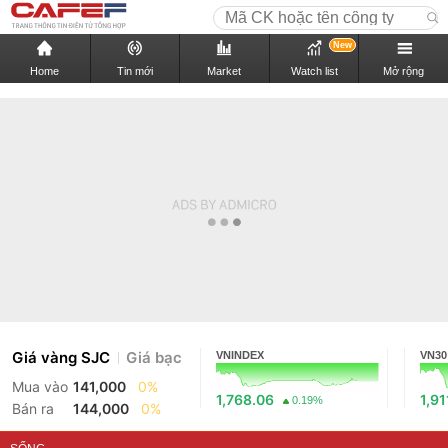
New
Home
Tin mới
Market
Watch list
Mở rộng
Giá vàng SJC
Giá bạc
VNINDEX
VN30
Mua vào
141,000
0%
1,768.06
1,91
0.19%
Bán ra
144,000
0%