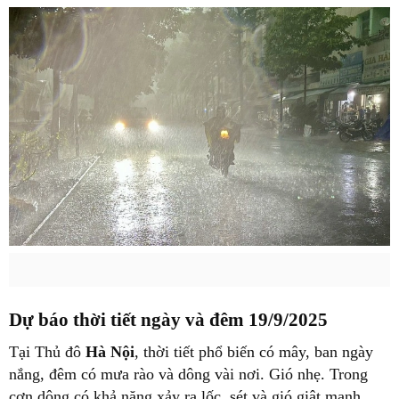
Dự báo thời tiết ngày và đêm 19/9/2025
Tại Thủ đô
Hà Nội
, thời tiết phổ biến có mây, ban ngày
nắng, đêm có mưa rào và dông vài nơi. Gió nhẹ. Trong
cơn dông có khả năng xảy ra lốc, sét và gió giật mạnh.