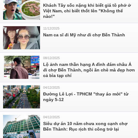
Khách Tây sốc nặng khi biết giá tô phở ở
Việt Nam, chỉ biết thốt lên "Không thể
nào!"
11/12/2025
Nam ca sĩ đi Mỹ như đi chợ Bến Thành
08/12/2025
Lộ ảnh nam thần hạng A đình đám châu Á
đi chợ Bến Thành, ngồi ăn chè mà đẹp hơn
cả bìa tạp chí
04/12/2025
Đường Lê Lợi - TPHCM "thay áo mới" từ
ngày 5-12
04/12/2025
Siêu dự án 10 năm chưa xong cạnh chợ
Bến Thành: Rục rịch thi công trở lại