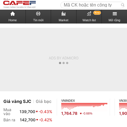
New
Home
Tin mới
Market
Watch list
Mở rộng
Giá vàng SJC
Giá bạc
VNINDEX
VN30
Mua
139,700
-0.43%
1,764.78
1,9
vào
-0.66%
Bán ra
142,700
-0.42%