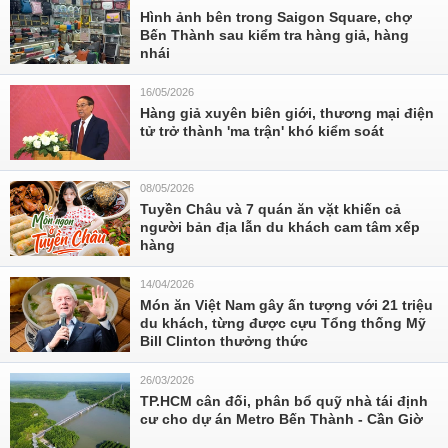
Hình ảnh bên trong Saigon Square, chợ
Bến Thành sau kiểm tra hàng giả, hàng
nhái
16/05/2026
Hàng giả xuyên biên giới, thương mại điện
tử trở thành 'ma trận' khó kiểm soát
08/05/2026
Tuyền Châu và 7 quán ăn vặt khiến cả
người bản địa lẫn du khách cam tâm xếp
hàng
14/04/2026
Món ăn Việt Nam gây ấn tượng với 21 triệu
du khách, từng được cựu Tổng thống Mỹ
Bill Clinton thưởng thức
26/03/2026
TP.HCM cân đối, phân bổ quỹ nhà tái định
cư cho dự án Metro Bến Thành - Cần Giờ