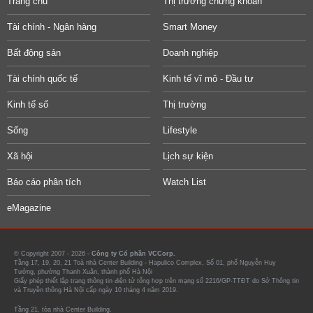
Trang chủ
Thị trường chứng khoán
Tài chính - Ngân hàng
Smart Money
Bất động sản
Doanh nghiệp
Tài chính quốc tế
Kinh tế vĩ mô - Đầu tư
Kinh tế số
Thị trường
Sống
Lifestyle
Xã hội
Lịch sự kiện
Báo cáo phân tích
Watch List
eMagazine
© Copyright 2007 - 2026 -
Công ty Cổ phần VCCorp.
Tầng 17, 19, 20, 21 Toà nhà Center Building - Hapulico Complex, Số 01, phố Nguyễn Huy
Tưởng, phường Thanh Xuân, thành phố Hà Nội
Giấy phép thiết lập trang thông tin điện tử tổng hợp trên mạng số 2216/GP-TTĐT do Sở Thông tin
và Truyền thông Hà Nội cấp ngày 10 tháng 4 năm 2019.
Tầng 21, tòa nhà Center Building.