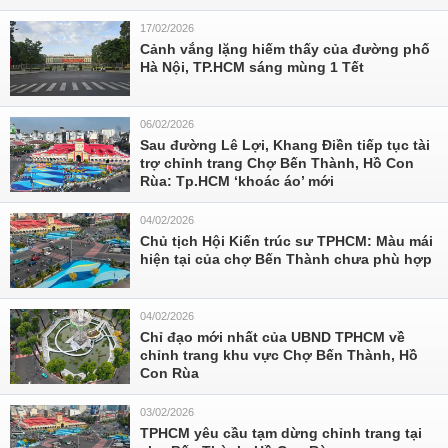
17/02/2026
Cảnh vắng lặng hiếm thấy của đường phố
Hà Nội, TP.HCM sáng mùng 1 Tết
06/02/2026
Sau đường Lê Lợi, Khang Điền tiếp tục tài
trợ chỉnh trang Chợ Bến Thành, Hồ Con
Rùa: Tp.HCM ‘khoác áo’ mới
04/02/2026
Chủ tịch Hội Kiến trúc sư TPHCM: Màu mái
hiện tại của chợ Bến Thành chưa phù hợp
04/02/2026
Chỉ đạo mới nhất của UBND TPHCM về
chỉnh trang khu vực Chợ Bến Thành, Hồ
Con Rùa
03/02/2026
TPHCM yêu cầu tạm dừng chỉnh trang tại