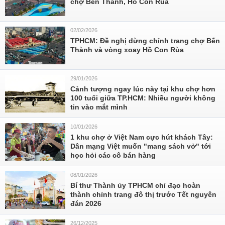
chợ Bến Thành, Hồ Con Rùa
02/02/2026
TPHCM: Đề nghị dừng chỉnh trang chợ Bến
Thành và vòng xoay Hồ Con Rùa
29/01/2026
Cảnh tượng ngay lúc này tại khu chợ hơn
100 tuổi giữa TP.HCM: Nhiều người không
tin vào mắt mình
10/01/2026
1 khu chợ ở Việt Nam cực hút khách Tây:
Dân mạng Việt muốn "mang sách vở" tới
học hỏi các cô bán hàng
08/01/2026
Bí thư Thành ủy TPHCM chỉ đạo hoàn
thành chỉnh trang đô thị trước Tết nguyên
đán 2026
26/12/2025