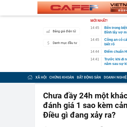
MỚI NHẤT!
14:45
Bên trong biệ
Bảng giá điện tử
Bình lấy vợ m
14:45
Công an có cả
Danh mục đầu tư
biết rõ
14:44
Điểm chuẩn H
14:41
Trước khi đi n
năm sau sự kh
14:40
Vì sao ì ạch 
XÃ HỘI
CHỨNG KHOÁN
BẤT ĐỘNG SẢN
DOANH NGHIỆ
14:39
Nhà vàng bị '
14:30
Pin 9 tiếng, s
đối đầu sản 
Chưa đầy 24h một khác
14:29
Ra lệnh bắt 
đánh giá 1 sao kèm cản
Tuấn SN 1977
14:22
Cú sốc của Đ
Điều gì đang xảy ra?
14:20
Honda chính t
đe dọa Honda