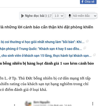
Chia sẻ
c đầu tiên có ngành đạt điểm chuẩn tuyệt đối 30/30 năm
g nối cao tốc TP.HCM - Long Thành sau gần 8 tháng thi
3:17
Nghe đọc bài
 hơn nửa thu nhập, tôi mới hiểu “càng ít tiêu càng tốt” là
uy hiểm
 là những lời cảnh báo cẩn thận khi đặt phòng khiến
ớn muốn tăng sở hữu tại Digiworld
 vẫn ra đồng, tiết lộ những thói quen duy trì suốt nhiều
 bị coi thường vì học giỏi nhất nhưng làm "bồi bàn": Khi...
 nhận phòng ở Trung Quốc: "Khách sạn 4 hay 5 sao đều...
ếm việc làm tăng vọt, lộ diện 'ngành hot'
Á duy trì ở mức cao
 cho sinh viên ở khách sạn 15 tầng, thực hành tại khách sạn...
mỹ nhân Việt từ chối đóng phim Hollywood: Cô gái vàng
n bỗng nhiên bị hàng loạt đánh giá 1 sao kèm cảnh báo
c, nghe tên đã thấy tự hào
g hoạt động của ngân hàng cần phòng ngừa tình trạng
ên L. ở Tp. Thủ Đức bỗng nhiên bị cư dân mạng tới tấp
 thúc bằng số 9 lại khiến bạn mua nhiều hơn?
khiến rating của khách sạn tụt hạng nghiêm trong chỉ
có điểm đánh giá ở loại khá.