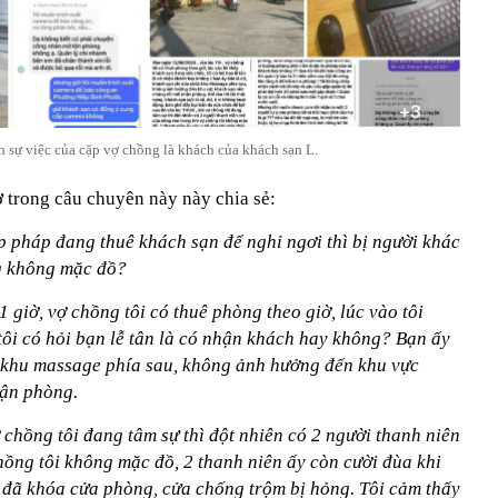
 sự việc của cặp vợ chồng là khách của khách sạn L.
ợ trong câu chuyên này này chia sẻ:
p pháp đang thuê khách sạn để nghỉ ngơi thì bị người khác
ng không mặc đồ?
 giờ, vợ chồng tôi có thuê phòng theo giờ, lúc vào tôi
tôi có hỏi bạn lễ tân là có nhận khách hay không? Bạn ấy
a khu massage phía sau, không ảnh hưởng đến khu vực
hận phòng.
ợ chồng tôi đang tâm sự thì đột nhiên có 2 người thanh niên
hồng tôi không mặc đồ, 2 thanh niên ấy còn cười đùa khi
i đã khóa cửa phòng, cửa chống trộm bị hỏng. Tôi cảm thấy