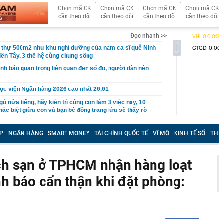
Chọn mã CK
Chọn mã CK
Chọn mã CK
Chọn mã CK
cần theo dõi
cần theo dõi
cần theo dõi
cần theo dõi
Đọc nhanh >>
t thự 500m2 như khu nghỉ dưỡng của nam ca sĩ quê Ninh
iền Tây, 3 thế hệ cùng chung sống
nh báo quan trọng liên quan đến sổ đỏ, người dân nên
ọc viện Ngân hàng 2026 cao nhất 26,61
gủ nửa tiếng, hãy kiên trì cùng con làm 3 việc này, 10
ác biệt giữa con và bạn bè đồng trang lứa sẽ thấy rõ
làm hạ tầng sạc xe điện trên cao tốc Bắc - Nam?
P
NGÂN HÀNG
SMART MONEY
TÀI CHÍNH QUỐC TẾ
VĨ MÔ
KINH TẾ SỐ
TH
sờ gáy': Bảo Tín Mạnh Hải, Mi Hồng làm ăn ra sao?
ạc 7 lần: Samsung và Google chính thức lộ diện kính AI
phẩm của Meta
h sạn ở TPHCM nhận hàng loạt
tạm giam nguyên Trưởng Ban quản lý chung cư Ngô Anh
h báo cẩn thận khi đặt phòng:
en Vâu
hức ra mắt xe tay côn cổ điển 150 cc giá 30 triệu đồng
 Winner X và Yamaha Exciter