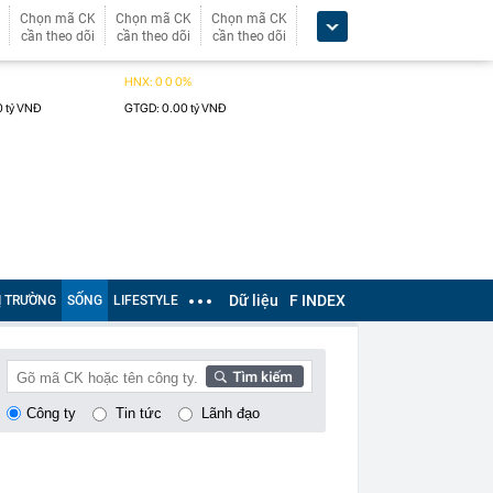
Chọn mã CK
Chọn mã CK
Chọn mã CK
cần theo dõi
cần theo dõi
cần theo dõi
Dữ liệu
F INDEX
Ị TRƯỜNG
SỐNG
LIFESTYLE
Công ty
Tin tức
Lãnh đạo