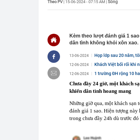
Sống
Theo PV
|
15-06-2024 - 07:15 AM
|
14:15
Trường đại họ
2026
14:09
Diện mạo đườn
công
14:00
Từng tiết kiệm
lời khuyên ng
Kèm theo lượt đánh giá 1 sao
dân tình không khỏi xôn xao.
13:54
Một cổ đông l
13:50
Cụ bà 111 tuổi
Họp lớp sau 20 năm, tôi
13-06-2024
thập kỷ
Khách Việt bối rối khi
13:47
Nhu cầu tìm ki
12-06-2024
13:43
Giá gạo châu 
1 trường ĐH rộng 10 ha,
12-06-2024
13:40
Không ngờ có 
Chưa đầy 24 giờ, một khách sạ
của cả dân tộ
khiến dân tình hoang mang
13:36
ĐBQH: Mở rộn
'bia kèm lạc'
Những giờ qua, một khách sạn t
13:28
Vì sao giá kết
đánh giá 1 sao. Hiện tượng này 
trong chưa đầy 24h dù trước đó 