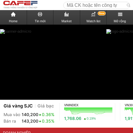
New
Home
Tin mới
Market
Watch list
Mở rộng
Giá vàng SJC
Giá bạc
VNINDEX
VN30
Mua vào
140,200
0.36%
1,768.06
1,91
0.19%
Bán ra
143,200
0.35%