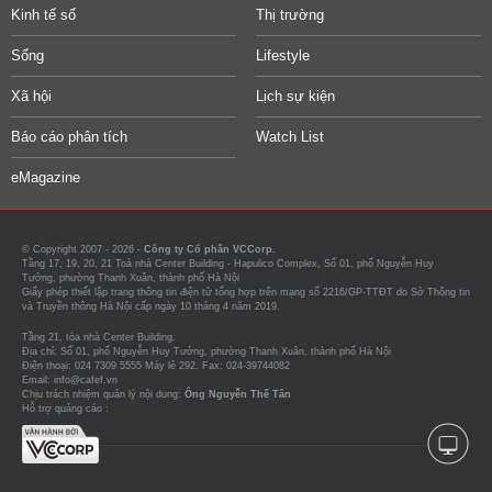
Kinh tế số
Thị trường
Sống
Lifestyle
Xã hội
Lịch sự kiện
Báo cáo phân tích
Watch List
eMagazine
© Copyright 2007 - 2026 -
Công ty Cổ phần VCCorp.
Tầng 17, 19, 20, 21 Toà nhà Center Building - Hapulico Complex, Số 01, phố Nguyễn Huy
Tưởng, phường Thanh Xuân, thành phố Hà Nội
Giấy phép thiết lập trang thông tin điện tử tổng hợp trên mạng số 2216/GP-TTĐT do Sở Thông tin
và Truyền thông Hà Nội cấp ngày 10 tháng 4 năm 2019.
Tầng 21, tòa nhà Center Building.
Địa chỉ: Số 01, phố Nguyễn Huy Tưởng, phường Thanh Xuân, thành phố Hà Nội
Điện thoại: 024 7309 5555 Máy lẻ 292. Fax: 024-39744082
Email: info@cafef.vn
Chịu trách nhiệm quản lý nội dung:
Ông Nguyễn Thế Tân
Hỗ trợ quảng cáo :