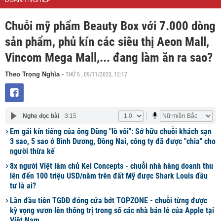
DOANH NGHIỆP
Chuỗi mỹ phẩm Beauty Box với 7.000 dòng
sản phẩm, phủ kín các siêu thị Aeon Mall,
Vincom Mega Mall,... đang làm ăn ra sao?
THỨ 5 , 09/11/2023, 12:17
Theo Trọng Nghĩa
-
Nghe đọc bài
3:15
Em gái kín tiếng của ông Dũng "lò vôi": Sở hữu chuỗi khách sạn
3 sao, 5 sao ở Bình Dương, Đồng Nai, công ty đã được "chia" cho
người thừa kế
8x người Việt làm chủ Kei Concepts - chuỗi nhà hàng doanh thu
lên đến 100 triệu USD/năm trên đất Mỹ được Shark Louis đầu
tư là ai?
Lần đầu tiên TGDĐ đóng cửa bớt TOPZONE - chuỗi từng được
kỳ vọng vươn lên thống trị trong số các nhà bán lẻ của Apple tại
Việt Nam