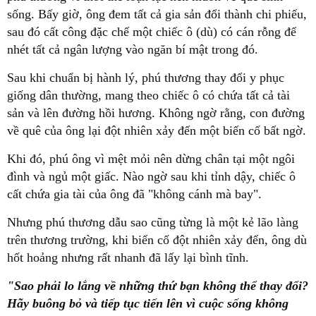
sống. Bấy giờ, ông đem tất cả gia sản đổi thành chi phiếu,
sau đó cất công đặc chế một chiếc ô (dù) có cán rỗng để
nhét tất cả ngân lượng vào ngăn bí mật trong đó.
Sau khi chuẩn bị hành lý, phú thương thay đổi y phục
giống dân thường, mang theo chiếc ô có chứa tất cả tài
sản và lên đường hồi hương. Không ngờ rằng, con đường
về quê của ông lại đột nhiên xảy đến một biến cố bất ngờ.
Khi đó, phú ông vì mệt mỏi nên dừng chân tại một ngôi
đình và ngủ một giấc. Nào ngờ sau khi tỉnh dậy, chiếc ô
cất chứa gia tài của ông đã "không cánh mà bay".
Nhưng phú thương dẫu sao cũng từng là một kẻ lão làng
trên thương trường, khi biến cố đột nhiên xảy đến, ông dù
hốt hoảng nhưng rất nhanh đã lấy lại bình tĩnh.
"Sao phải lo lắng về những thứ bạn không thể thay đổi?
Hãy buông bỏ và tiếp tục tiến lên vì cuộc sống không