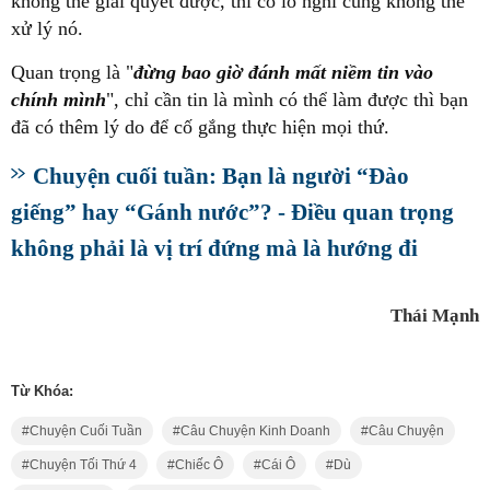
không thể giải quyết được, thì có lo nghĩ cũng không thể
xử lý nó.
Quan trọng là "
đừng bao giờ đánh mất niềm tin vào
chính mình
", chỉ cần tin là mình có thể làm được thì bạn
đã có thêm lý do để cố gắng thực hiện mọi thứ.
Chuyện cuối tuần: Bạn là người “Đào
giếng” hay “Gánh nước”? - Điều quan trọng
không phải là vị trí đứng mà là hướng đi
Thái Mạnh
Từ Khóa:
Chuyện Cuối Tuần
Câu Chuyện Kinh Doanh
Câu Chuyện
Chuyện Tối Thứ 4
Chiếc Ô
Cái Ô
Dù