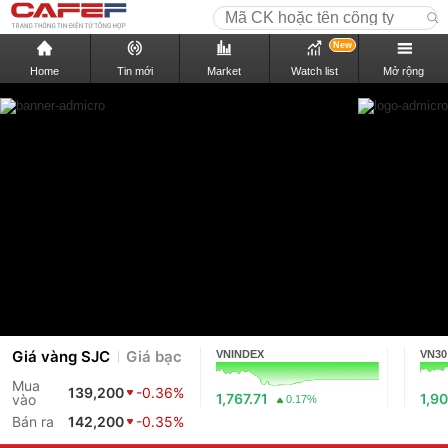
New
Home
Tin mới
Market
Watch list
Mở rộng
Giá vàng SJC
Giá bạc
VNINDEX
VN30
Mua
139,200
-0.36%
1,767.71
1,90
vào
0.17%
Bán ra
142,200
-0.35%