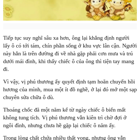
Tiếp tục suy nghĩ sâu xa hơn, ông lại khẳng định người
lấy ô có tới tám, chín phần sống ở khu vực lân cận. Người
này hẳn là trên đường đi về nhà gặp phải cơn mưa và trú
dưới mái đình, khi thấy chiếc ô của ông thì tiện tay mang
đi.
Vì vậy, vị phú thương ấy quyết định tạm hoãn chuyến hồi
hương của mình, mua một ít đồ nghề, ở lại đó mở một sạp
chuyên sửa chữa ô dù.
Thoáng chốc đã một năm kể từ ngày chiếc ô biến mất
không tung tích. Vị phú thương vẫn kiên trì chờ đợi ở
ngôi đình, nhưng chưa hề gặp lại chiếc ô năm ấy.
Trong lòng chất chứa nhiều thất vọng, nhưng ông vẫn