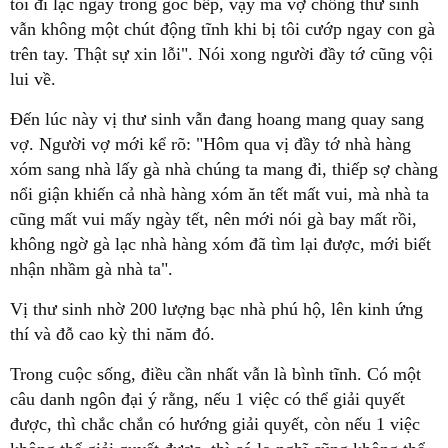
tôi đi lạc ngay trong góc bếp, vậy mà vợ chồng thư sinh
vẫn không một chút động tĩnh khi bị tôi cướp ngay con gà
trên tay. Thật sự xin lỗi". Nói xong người đầy tớ cũng vội
lui về.
Đến lúc này vị thư sinh vẫn đang hoang mang quay sang
vợ. Người vợ mới kể rõ: "Hôm qua vị đầy tớ nhà hàng
xóm sang nhà lấy gà nhà chúng ta mang đi, thiếp sợ chàng
nổi giận khiến cả nhà hàng xóm ăn tết mất vui, mà nhà ta
cũng mất vui mấy ngày tết, nên mới nói gà bay mất rồi,
không ngờ gà lạc nhà hàng xóm đã tìm lại được, mới biết
nhận nhầm gà nhà ta".
Vị thư sinh nhờ 200 lượng bạc nhà phú hộ, lên kinh ứng
thí và đỗ cao kỳ thi năm đó.
Trong cuộc sống, điều cần nhất vẫn là bình tĩnh. Có một
câu danh ngôn đại ý rằng, nếu 1 việc có thể giải quyết
được, thì chắc chắn có hướng giải quyết, còn nếu 1 việc