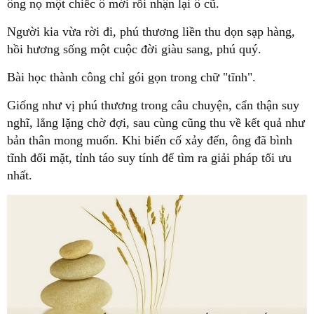
ông nọ một chiếc ô mới rồi nhận lại ô cũ.
Người kia vừa rời đi, phú thương liền thu dọn sạp hàng,
hồi hương sống một cuộc đời giàu sang, phú quý.
Bài học thành công chỉ gói gọn trong chữ "tĩnh".
Giống như vị phú thương trong câu chuyện, cẩn thận suy
nghĩ, lẳng lặng chờ đợi, sau cùng cũng thu về kết quả như
bản thân mong muốn. Khi biến cố xảy đến, ông đã bình
tĩnh đối mặt, tỉnh táo suy tính để tìm ra giải pháp tối ưu
nhất.