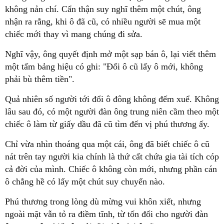
không nản chí. Cẩn thận suy nghĩ thêm một chút, ông
nhận ra rằng, khi ô đã cũ, có nhiều người sẽ mua một
chiếc mới thay vì mang chúng đi sửa.
Nghĩ vậy, ông quyết định mở một sạp bán ô, lại viết thêm
một tấm bảng hiệu có ghi: "Đổi ô cũ lấy ô mới, không
phải bù thêm tiền".
Quả nhiên số người tới đổi ô đông không đếm xuể. Không
lâu sau đó, có một người đàn ông trung niên cầm theo một
chiếc ô làm từ giấy dầu đã cũ tìm đến vị phú thương ấy.
Chỉ vừa nhìn thoáng qua một cái, ông đã biết chiếc ô cũ
nát trên tay người kia chính là thứ cất chứa gia tài tích cóp
cả đời của mình. Chiếc ô không còn mới, nhưng phần cán
ô chẳng hề có lấy một chút suy chuyển nào.
Phú thương trong lòng dù mừng vui khôn xiết, nhưng
ngoài mặt vẫn tỏ ra điềm tĩnh, từ tốn đổi cho người đàn