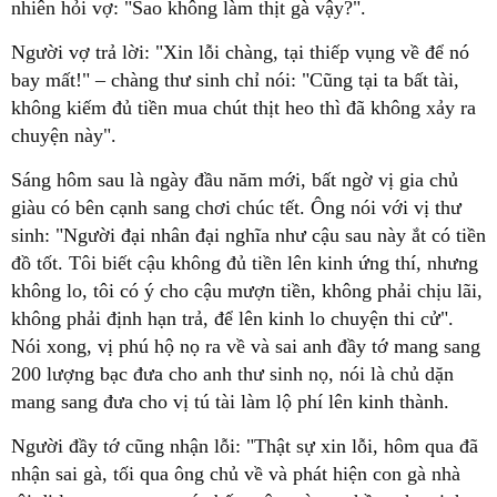
nhiên hỏi vợ: "Sao không làm thịt gà vậy?".
Người vợ trả lời: "Xin lỗi chàng, tại thiếp vụng về để nó
bay mất!" – chàng thư sinh chỉ nói: "Cũng tại ta bất tài,
không kiếm đủ tiền mua chút thịt heo thì đã không xảy ra
chuyện này".
Sáng hôm sau là ngày đầu năm mới, bất ngờ vị gia chủ
giàu có bên cạnh sang chơi chúc tết. Ông nói với vị thư
sinh: "Người đại nhân đại nghĩa như cậu sau này ắt có tiền
đồ tốt. Tôi biết cậu không đủ tiền lên kinh ứng thí, nhưng
không lo, tôi có ý cho cậu mượn tiền, không phải chịu lãi,
không phải định hạn trả, để lên kinh lo chuyện thi cử".
Nói xong, vị phú hộ nọ ra về và sai anh đầy tớ mang sang
200 lượng bạc đưa cho anh thư sinh nọ, nói là chủ dặn
mang sang đưa cho vị tú tài làm lộ phí lên kinh thành.
Người đầy tớ cũng nhận lỗi: "Thật sự xin lỗi, hôm qua đã
nhận sai gà, tối qua ông chủ về và phát hiện con gà nhà