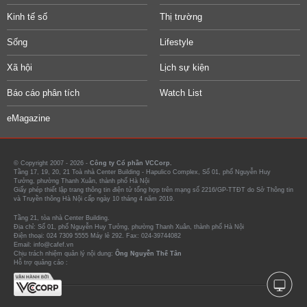
Kinh tế số
Thị trường
Sống
Lifestyle
Xã hội
Lịch sự kiện
Báo cáo phân tích
Watch List
eMagazine
© Copyright 2007 - 2026 -
Công ty Cổ phần VCCorp.
Tầng 17, 19, 20, 21 Toà nhà Center Building - Hapulico Complex, Số 01, phố Nguyễn Huy
Tưởng, phường Thanh Xuân, thành phố Hà Nội
Giấy phép thiết lập trang thông tin điện tử tổng hợp trên mạng số 2216/GP-TTĐT do Sở Thông tin
và Truyền thông Hà Nội cấp ngày 10 tháng 4 năm 2019.
Tầng 21, tòa nhà Center Building.
Địa chỉ: Số 01, phố Nguyễn Huy Tưởng, phường Thanh Xuân, thành phố Hà Nội
Điện thoại: 024 7309 5555 Máy lẻ 292. Fax: 024-39744082
Email: info@cafef.vn
Chịu trách nhiệm quản lý nội dung:
Ông Nguyễn Thế Tân
Hỗ trợ quảng cáo :