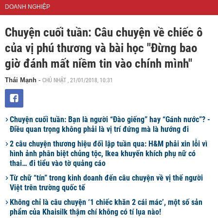
DOANH NGHIỆP
Chuyện cuối tuần: Câu chuyện về chiếc ô
của vị phú thương và bài học "Đừng bao
giờ đánh mất niềm tin vào chính mình"
CHỦ NHẬT , 21/01/2018, 10:31
Thái Mạnh
-
Chuyện cuối tuần: Bạn là người “Đào giếng” hay “Gánh nước”? -
Điều quan trọng không phải là vị trí đứng mà là hướng đi
2 câu chuyện thương hiệu đối lập tuần qua: H&M phải xin lỗi vì
hình ảnh phân biệt chủng tộc, Ikea khuyến khích phụ nữ có
thai… đi tiểu vào tờ quảng cáo
Từ chữ “tín” trong kinh doanh đến câu chuyện về vị thế người
Việt trên trường quốc tế
Không chỉ là câu chuyện ‘1 chiếc khăn 2 cái mác’, một số sản
phẩm của Khaisilk thậm chí không có tí lụa nào!