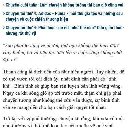
Chuyện cuối tuần: Làm chuyện không tưởng thì bao giờ cũng vui
Chuyện tối thứ 4: Adidas - Puma - mối thù gia tộc và những câu
chuyện về cuộc chiến thương hiệu
Chuyện tối thứ 4: Phải luộc con ếch như thế nào? Đơn giản thôi -
nhưng rất thú vị!
"Sao phải lo lắng về những thứ bạn không thể thay đổi?
Hãy buông bỏ và tiếp tục tiến lên vì cuộc sống không chờ
đợi ai".
Thành công là đích đến của rất nhiều người. Tuy nhiên, để
có thể vươn tới cái đích ấy, nhất định cần phải có "tĩnh
khí". Bình tĩnh sẽ giúp bạn rèn luyện bản lĩnh vững vàng.
Ngay cả khi sóng gió ập tới trước mặt, thậm chí gặp phải
chuyện tưởng như không thể cứu vãn được, sự bình tĩnh
vẫn sẽ mang đến cho bạn cách giải quyết tốt nhất.
Trở lại với vị phú thương, chuyện kể rằng, khi xưa có một
phú thương vì thời thế loạn lạc nên muốn về quê sinh