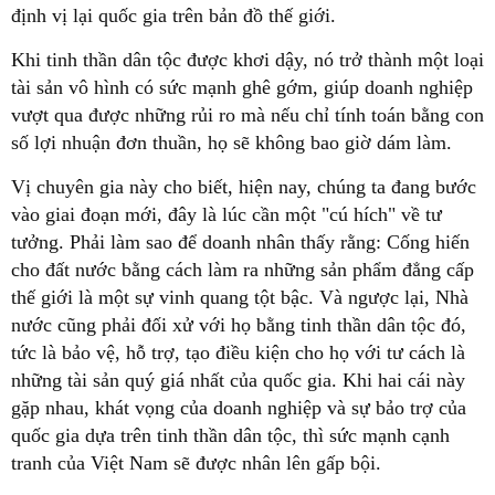
định vị lại quốc gia trên bản đồ thế giới.
Khi tinh thần dân tộc được khơi dậy, nó trở thành một loại
tài sản vô hình có sức mạnh ghê gớm, giúp doanh nghiệp
vượt qua được những rủi ro mà nếu chỉ tính toán bằng con
số lợi nhuận đơn thuần, họ sẽ không bao giờ dám làm.
Vị chuyên gia này cho biết, hiện nay, chúng ta đang bước
vào giai đoạn mới, đây là lúc cần một "cú hích" về tư
tưởng. Phải làm sao để doanh nhân thấy rằng: Cống hiến
cho đất nước bằng cách làm ra những sản phẩm đẳng cấp
thế giới là một sự vinh quang tột bậc. Và ngược lại, Nhà
nước cũng phải đối xử với họ bằng tinh thần dân tộc đó,
tức là bảo vệ, hỗ trợ, tạo điều kiện cho họ với tư cách là
những tài sản quý giá nhất của quốc gia. Khi hai cái này
gặp nhau, khát vọng của doanh nghiệp và sự bảo trợ của
quốc gia dựa trên tinh thần dân tộc, thì sức mạnh cạnh
tranh của Việt Nam sẽ được nhân lên gấp bội.