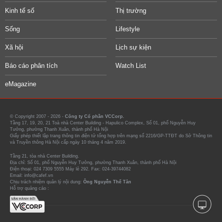
Kinh tế số
Thị trường
Sống
Lifestyle
Xã hội
Lịch sự kiện
Báo cáo phân tích
Watch List
eMagazine
© Copyright 2007 - 2026 -
Công ty Cổ phần VCCorp.
Tầng 17, 19, 20, 21 Toà nhà Center Building - Hapulico Complex, Số 01, phố Nguyễn Huy
Tưởng, phường Thanh Xuân, thành phố Hà Nội
Giấy phép thiết lập trang thông tin điện tử tổng hợp trên mạng số 2216/GP-TTĐT do Sở Thông tin
và Truyền thông Hà Nội cấp ngày 10 tháng 4 năm 2019.
Tầng 21, tòa nhà Center Building.
Địa chỉ: Số 01, phố Nguyễn Huy Tưởng, phường Thanh Xuân, thành phố Hà Nội
Điện thoại: 024 7309 5555 Máy lẻ 292. Fax: 024-39744082
Email: info@cafef.vn
Chịu trách nhiệm quản lý nội dung:
Ông Nguyễn Thế Tân
Hỗ trợ quảng cáo :