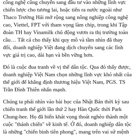
công nghệ cũng chuyển sang đầu tư vào những lĩnh vực
chiến lược cho tương lai, hoặc tiến ra nước ngoài như
Thaco Trường Hải mở rộng sang nông nghiệp công nghệ
cao, Viettel, FPT với tham vọng làm chip, trong khi Tập
đoàn TH hay Vinamilk chủ động vươn ra thị trường toàn
cầu… Tất cả cho thấy khi quy mô và tầm nhìn đã thay
đổi, doanh nghiệp Việt đang dịch chuyển sang các lĩnh
vực giá trị cao, dài hạn và bền vững hơn.
Đó là cuộc đua tranh về vị thế dân tộc. Qua đó thấy được,
doanh nghiệp Việt Nam chọn những lĩnh vực khó nhất của
thế giới để khẳng định thương hiệu Việt Nam, PGS. TS
Trần Đình Thiên nhấn mạnh.
Chúng ta phải nhìn vào bài học của Nhật Bản thời kỳ sau
chiến tranh thế giới lần thứ 2 hay Hàn Quốc thời Park
Chung-hee. Họ đã biến khát vọng thoát nghèo thành một
cuộc "thánh chiến" về kinh tế. Ở đó, doanh nghiệp dân tộc
là những "chiến binh tiên phong", mang trên vai sứ mệnh