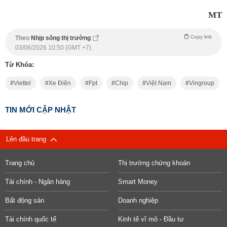
MT
Copy link
Theo
Nhịp sống thị trường
03/06/2026 10:50 (GMT +7)
Từ Khóa:
Viettel
Xe Điện
Fpt
Chip
Việt Nam
Vingroup
TIN MỚI CẬP NHẬT
Lên đầu trang
Trang chủ
Thị trường chứng khoán
Tài chính - Ngân hàng
Smart Money
Bất động sản
Doanh nghiệp
Tài chính quốc tế
Kinh tế vĩ mô - Đầu tư