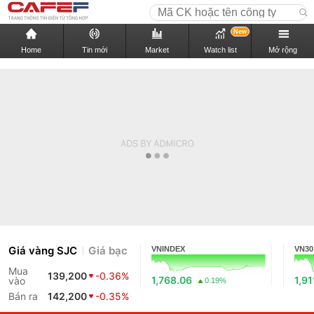
New
Home
Tin mới
Market
Watch list
Mở rộng
Giá vàng SJC
Giá bạc
VNINDEX
VN30
Mua
139,200
-0.36%
1,768.06
1,91
vào
0.19%
Bán ra
142,200
-0.35%