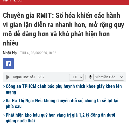
KINH TẾ SỐ
Chuyên gia RMIT: Số hóa khiến các hành
vi gian lận diễn ra nhanh hơn, mở rộng quy
mô dễ dàng hơn và khó phát hiện hơn
nhiều
THỨ 4 , 03/06/2026, 18:32
Nhật Hạ
-
Nghe đọc bài
6:07
Công an TPHCM cảnh báo phụ huynh thích khoe giấy khen lên
mạng
Bà Hà Thị Nga: Nếu không chuyển đổi số, chúng ta sẽ tụt lại
phía sau
Phát hiện kho báu quý hơn vàng trị giá 1,2 tỷ đồng ẩn dưới
giếng nước thải