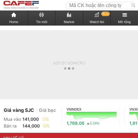
New
Home
Tin mới
Market
Watch list
Mở rộng
Giá vàng SJC
Giá bạc
VNINDEX
VN30
Mua vào
141,000
0%
1,768.06
1,91
0.19%
Bán ra
144,000
0%