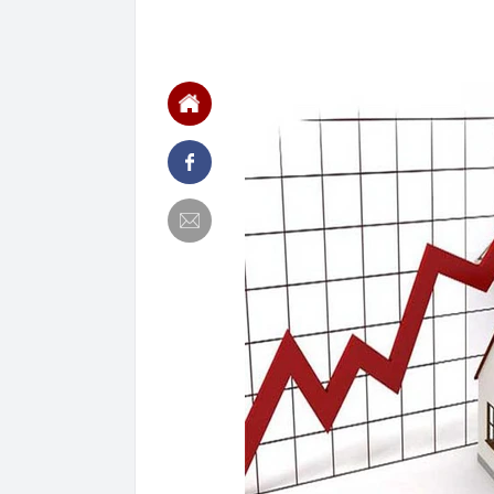
pin: Hãng sản 
06:55
Đề xuất làm ứ
06:52
TikToker Khán
06:50
Hà Nội giao g
06:49
Nam thanh niê
16h chiều: Cô
06:47
Hành động khó
499.999.999 
06:44
Ngân hàng thu 
06:40
Việt Nam có 1
được Sun Grou
treo, tắm kho
06:38
Lãnh án tù vì
06:32
Sau Vingroup,
Vương quốc An
tại địa phươn
06:30
Khởi tố vụ bu
ở Đà Nẵng