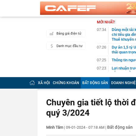
MỚI NHẤT!
07:34
Dùng một tài 
Bảng giá điện tử
chi tiêu gia đ
Thuế khuyến n
Danh mục đầu tư
07:26
Dự án 1,5 tỷ 
thái quan trọn
07:25
Thông tin ngư
07:23
Lợi nhuận trư
đô chưa bằng 
07:21
Giá vàng tăng 
XÃ HỘI
CHỨNG KHOÁN
BẤT ĐỘNG SẢN
DOANH NGHIỆ
07:20
Startup Nga t
3.000 lần côn
Chuyên gia tiết lộ thời
07:20
Xã ở Lai Châu
bản và người 
quý 3/2024
07:11
Thủ tướng kh
phát huy lợi t
Bất động sản
Minh Tâm
|
09-01-2024 - 07:18 AM
|
07:11
Đẩy mạnh số h
07:10
Bùng phát sự c