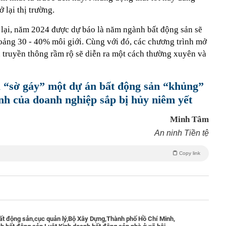
 lại thị trường.
ở lại, năm 2024 được dự báo là năm ngành bất động sản sẽ
hoảng 30 - 40% môi giới. Cùng với đó, các chương trình mở
 truyền thông rầm rộ sẽ diễn ra một cách thường xuyên và
 “sờ gáy” một dự án bất động sản “khủng”
nh của doanh nghiệp sắp bị hủy niêm yết
Minh Tâm
An ninh Tiền tệ
Copy link
ất động sản,
cục quản lý,
Bộ Xây Dựng,
Thành phố Hồ Chí Minh,