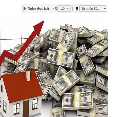
xuất phải công khai xin lỗi
4:45
Nghe đọc bài
ng dụng AI vào quản lý các khu chung cư tại TP.HCM
h Sky, Vua Quạt và Hồ Văn Khoa khai gì tại công an?
ần 1,2ha đất để xây dựng NƠXH tại phường Bồ Đề
n SN 2001 nhận 12 lần chuyển khoản tổng 5 tỷ đồng lúc
ng an hỗ trợ hoàn trả cho người gửi
 hiểu của người đàn ông có giao dịch chuyển khoản
đồng
'đống tiền' từ trái phiếu
 nơi khí hậu mát mẻ quanh năm, bao quanh là núi đá
p nhắm tới làm siêu tổ hợp 21.000 tỷ đồng gồm cáp
áng, khu vui chơi
 nhận tiền chuyển nhầm nhưng không trả
 Sun Group, BIM Group...liên danh có nhà đầu tư đến từ
h đề xuất làm siêu dự án 18 tỷ USD, quy mô 6.500ha
g sắp lên thành phố trực thuộc Trung ương
ôn bán hơn 3.600 sản phẩm giả mạo nhãn hiệu nổi tiếng