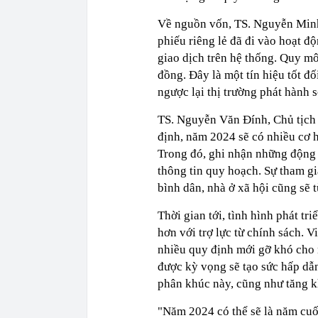
Về nguồn vốn, TS. Nguyễn Minh 
phiếu riêng lẻ đã đi vào hoạt 
giao dịch trên hệ thống. Quy mô
đồng. Đây là một tín hiệu tốt đố
ngược lại thị trường phát hành s
TS. Nguyễn Văn Đính, Chủ tịch
định, năm 2024 sẽ có nhiều cơ h
Trong đó, ghi nhận những động t
thông tin quy hoạch. Sự tham gi
bình dân, nhà ở xã hội cũng sẽ
Thời gian tới, tình hình phát tr
hơn với trợ lực từ chính sách. 
nhiều quy định mới gỡ khó cho n
được kỳ vọng sẽ tạo sức hấp dẫn
phân khúc này, cũng như tăng kh
"Năm 2024 có thể sẽ là năm cuối