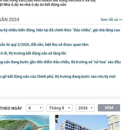
h bất động sản,
Luật Kinh doanh bất động sản,
nhà ở xã hội,
ật Nhà ở,
dự án nhà ở,
dự án bất động sản
SẢN 2024
Xem tất cả >>
u kỳ nhiều biến động, hiện tại đã chính thức "đảo chiều", giá nhà tăng cao
sắc từ quý 2/2025, đất nền, biệt thự sẽ được quan tâm
ở đi, thị trường bất động sản sẽ tăng tốc
ng sản đang bước gần đến điểm đảo chiều, thị trường sẽ "nở hoa" vào đầu
o gỡ bất động sản của Chính phủ, thị trường đang bước vào chu kỳ mới
XEM
 THEO NGÀY