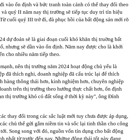
 đi vào ổn định và bức tranh toàn cảnh có thể thay đổi theo
và quý II năm nay thị trường sẽ tiếp tục duy trì tín hiệu
Từ cuối quý III trở đi, đà phục hồi của bất động sản mới rõ
dự đoán sẽ là giai đoạn cuối khó khăn thị truờng bất
, nhưng sẽ dần vào ổn định. Năm nay được cho là khởi
iển cho nhiều năm tiếp theo.
 mạnh, nên thị trường năm 2024 hoạt động chủ yếu là
đã thích nghi, doanh nghiệp đã cấu trúc lại để thích
́ch hàng thông thái hơn, kinh nghiệm hơn, chuyên nghiệp
oanh trên thị trường theo hướng thực chất hơn, ổn định
̣n thị trường khó có đất sống ở thời kỳ này", ông Đính
 các thay đổi trong các sắc luật mới tuy chưa được áp dụng,
 các chủ thể gửi gắm niềm tin và sốc lại tinh thần cho công
 tới. Song song với đó, nguồn vốn tín dụng cho bất động
h nhất từ trước đến nay. Những động thái tốt này đang