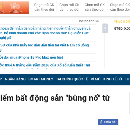
Chọn mã CK
Chọn mã CK
Chọn mã CK
Chọn mã CK
cần theo dõi
cần theo dõi
cần theo dõi
cần theo dõi
Đọc nhanh >>
khoản để nhận tiền bán hàng, tiền người thân chuyển và
ình, hộ kinh doanh khó xác định doanh thu: Đại diện Cục
ghị gì?
USD của nhà máy lọc dầu đầu tiên tại Việt Nam có động
g
ời đợi mua iPhone 18 Pro Max nên biết
ớc thuế 6 tháng đầu năm 2026 của Xổ số Kiến thiết Thủ
một ngày của Xổ số kiến thiết TP HCM
vọt, nhà đầu tư vui mừng trở lại
P
NGÂN HÀNG
SMART MONEY
TÀI CHÍNH QUỐC TẾ
VĨ MÔ
KINH TẾ SỐ
TH
ìm ra cách mới để sản xuất chip siêu nhỏ: Nhanh gấp
g nghệ cũ, nhưng ít nhất 3 năm nữa thành sự thật
 điểm bất động sản "bùng nổ" từ
 lên tiếng về đoàn từ thiện Huấn "Hoa Hồng": Trưởng
dân cùng xác nhận các chi tiết đáng chú ý
uyến khích sáp nhập các doanh nghiệp Nhà nước nhằm
hế
óa dữ liệu vùng trồng sầu riêng
Chia sẻ
ố 'pin quả chuối' khiến 213.000 xe điện dính lỗi phồng