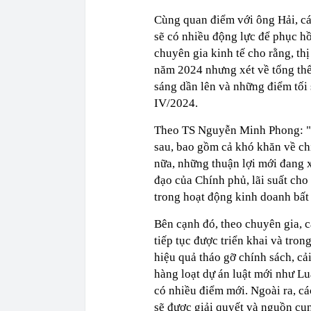
Cùng quan điểm với ông Hải, cá
sẽ có nhiều động lực để phục h
chuyên gia kinh tế cho rằng, th
năm 2024 nhưng xét về tổng thể,
sáng dần lên và những điểm tối 
IV/2024.
Theo TS Nguyễn Minh Phong: "C
sau, bao gồm cả khó khăn về chí
nữa, những thuận lợi mới đang x
đạo của Chính phủ, lãi suất cho
trong hoạt động kinh doanh bất
Bên cạnh đó, theo chuyên gia, c
tiếp tục được triển khai và tron
hiệu quả tháo gỡ chính sách, cả
hàng loạt dự án luật mới như Lu
có nhiều điểm mới. Ngoài ra, cá
sẽ được giải quyết và nguồn cun