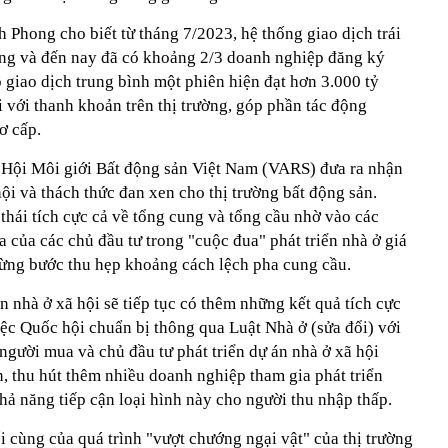
Phong cho biết từ tháng 7/2023, hệ thống giao dịch trái
động và đến nay đã có khoảng 2/3 doanh nghiệp đăng ký
 giao dịch trung bình một phiên hiện đạt hơn 3.000 tỷ
i với thanh khoản trên thị trường, góp phần tác động
ơ cấp.
 Hội Môi giới Bất động sản Việt Nam (VARS) đưa ra nhận
ội và thách thức đan xen cho thị trường bất động sản.
hái tích cực cả về tổng cung và tổng cầu nhờ vào các
a của các chủ đầu tư trong "cuộc đua" phát triển nhà ở giá
 từng bước thu hẹp khoảng cách lệch pha cung cầu.
iển nhà ở xã hội sẽ tiếp tục có thêm những kết quả tích cực
Việc Quốc hội chuẩn bị thông qua Luật Nhà ở (sửa đổi) với
gười mua và chủ đầu tư phát triển dự án nhà ở xã hội
, thu hút thêm nhiều doanh nghiệp tham gia phát triển
ả năng tiếp cận loại hình này cho người thu nhập thấp.
 cùng của quá trình "vượt chướng ngại vật" của thị trường