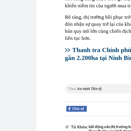
khiến niềm tin của người mua trở
Rõ ràng, thị trường hồi phục tr
đón nhận sự quay trở lại của k
bán quy mô lớn cùng chiến dịch
liên tục hơn.
Thanh tra Chính phủ
gần 2.200ha tại Ninh Bì
Theo
An ninh Tiền tệ
Chia sẻ
bất động sản,
thị trường b
Từ Khóa: