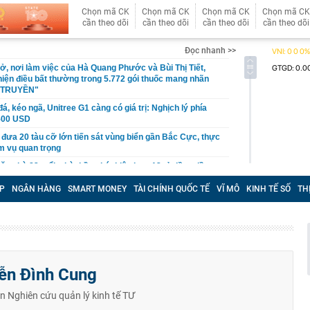
Chọn mã CK
Chọn mã CK
Chọn mã CK
Chọn mã CK
cần theo dõi
cần theo dõi
cần theo dõi
cần theo dõi
Đọc nhanh >>
ở, nơi làm việc của Hà Quang Phước và Bùi Thị Tiết,
hiện điều bất thường trong 5.772 gói thuốc mang nhãn
 TRUYỀN"
á, kéo ngã, Unitree G1 càng có giá trị: Nghịch lý phía
.500 USD
 đưa 20 tàu cỡ lớn tiến sát vùng biển gần Bắc Cực, thực
m vụ quan trọng
ăn nhà 83 tuổi, nhà thầu phát hiện hơn 13 tỷ đồng tiền
u trong tường phòng tắm
P
NGÂN HÀNG
SMART MONEY
TÀI CHÍNH QUỐC TẾ
VĨ MÔ
KINH TẾ SỐ
TH
m xét LĐBĐ Hàn Quốc, thẩm vấn HLV Hong Myung-bo
 cùng giảm
căn nhà sau 3 tháng theo dõi, công an phát hiện đường
ột ngọt giả suốt 2 năm, tịch thu gần 25.000 sản phẩm tại
ễn Đình Cung
 minh Lưu Diệc Phi mãi mãi là thần tiên tỷ tỷ: Thần nữ
ũng chỉ đến vậy
n Nghiên cứu quản lý kinh tế TƯ
nh phố Bắc Ninh: Phải coi bảo vệ bản sắc văn hóa Kinh