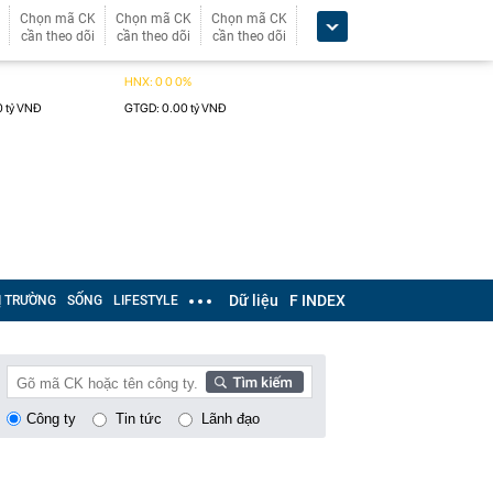
Chọn mã CK
Chọn mã CK
Chọn mã CK
cần theo dõi
cần theo dõi
cần theo dõi
Dữ liệu
F INDEX
Ị TRƯỜNG
SỐNG
LIFESTYLE
Công ty
Tin tức
Lãnh đạo