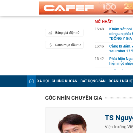
MỚI NHẤT!
16:48
Khám xét nơi 
Bảng giá điện tử
công an phát 
"ĐÔNG Y GIA
Danh mục đầu tư
16:46
Càng bị đấm, đ
sau robot 13
16:42
Phát hiện Nga
hiện một nhiệ
16:41
Nhận cải tạo c
mặt được giấ
XÃ HỘI
CHỨNG KHOÁN
BẤT ĐỘNG SẢN
DOANH NGHIỆ
16:40
Cảnh sát khá
16:34
Giá xăng, dầu
GÓC NHÌN CHUYÊN GIA
16:33
Đột kích một 
dây sản xuất b
Thái Lan
TS Nguy
16:28
Bức ảnh chứng
trong tranh c
Viện trưởng Việ
16:28
Thành lập thà