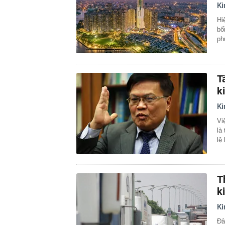
Ki
Hi
bố
ph
T
k
Ki
Vi
là
lệ
T
k
Ki
Đâ