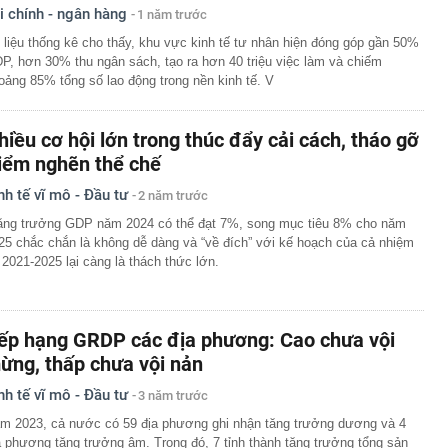
i chính - ngân hàng
1 năm trước
 nơi mát mẻ quanh năm chỉ khoảng 20 độ, sở hữu cung
hóm "tứ đại đỉnh đèo", được Oscar du lịch vinh danh
 liệu thống kê cho thấy, khu vực kinh tế tư nhân hiện đóng góp gần 50%
P, hơn 30% thu ngân sách, tạo ra hơn 40 triệu việc làm và chiếm
oảng 85% tổng số lao động trong nền kinh tế. V
hiều cơ hội lớn trong thúc đẩy cải cách, tháo gỡ
iểm nghẽn thể chế
nh tế vĩ mô - Đầu tư
2 năm trước
ăng trưởng GDP năm 2024 có thể đạt 7%, song mục tiêu 8% cho năm
25 chắc chắn là không dễ dàng và “về đích” với kế hoạch của cả nhiệm
 2021-2025 lại càng là thách thức lớn.
ếp hạng GRDP các địa phương: Cao chưa vội
ừng, thấp chưa vội nản
nh tế vĩ mô - Đầu tư
3 năm trước
m 2023, cả nước có 59 địa phương ghi nhận tăng trưởng dương và 4
a phương tăng trưởng âm. Trong đó, 7 tỉnh thành tăng trưởng tổng sản