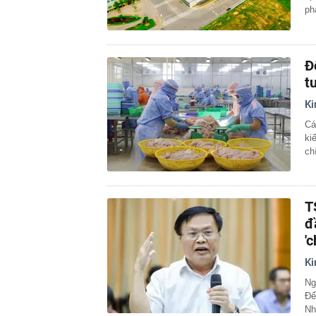
ph
Đ
t
Ki
Cá
ki
ch
T
đ
'c
Ki
Ng
Để
Nh