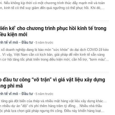
i. Nếu không kịp thời có một chương trình thúc đẩy mạnh mẽ và toàn
ện, kinh tế có thể suy giảm đến quá ngưỡng có thể phục hồi. Khi đó,…
Hiến kế’ cho chương trình phục hồi kinh tế trong
iều kiện mới
nh tế vĩ mô - Đầu tư
5 năm trước
 số doanh nghiệp đang bị bào mòn "sức khỏe" do đại dịch COVID-19 kéo
i. Vì vậy, Việt Nam cần có kịch bản, giải pháp để nền kinh tế sẵn sàng
n cơ hội tăng tốc phát triển trong điều kiện mới; cần hỗ trợ, “bơm máu”…
o đầu tư công “vỡ trận” vì giá vật liệu xây dựng
ăng phi mã
nh tế vĩ mô - Đầu tư
5 năm trước
 tăng giá đột biến của thép và nhiều mặt hàng vật liệu xây dựng khác…
m nhiều dự án "đội” chi phí thêm hàng trăm tỷ đồng… Nhiều nhà thầu
ộc phải lựa chọn giải pháp ngưng thi công. Điều này khiến hàng loạt…