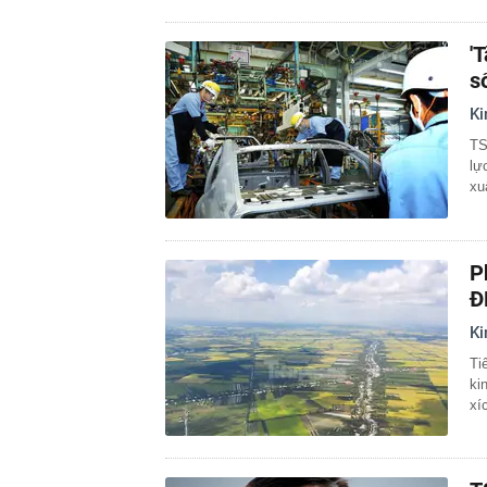
'
s
Ki
TS
lự
xu
P
Đ
Ki
Ti
ki
xí