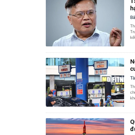
T
h
Bấ
Th
Tr
kế
N
c
Tà
Th
ch
kh
Q
đ