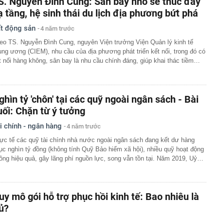
S. Nguyễn Đình Cung: Sân bay nhỏ sẽ thúc đẩy
ạ tầng, hệ sinh thái du lịch địa phương bứt phá
t động sản
4 năm trước
eo TS. Nguyễn Đình Cung, nguyên Viện trưởng Viện Quản lý kinh tế
ung ương (CIEM), nhu cầu của địa phương phát triển kết nối, trong đó có
t nối hàng không, sân bay là nhu cầu chính đáng, giúp khai thác tiềm…
ghìn tỷ 'chôn' tại các quỹ ngoài ngân sách - Bài
uối: Chặn từ ý tưởng
i chính - ngân hàng
4 năm trước
ực tế các quỹ tài chính nhà nước ngoài ngân sách đang kết dư hàng
ục nghìn tỷ đồng (không tính Quỹ Bảo hiểm xã hội), nhiều quỹ hoạt động
ông hiệu quả, gây lãng phí nguồn lực, song vẫn tồn tại. Năm 2019, Uỷ…
uy mô gói hỗ trợ phục hồi kinh tế: Bao nhiêu là
ủ?