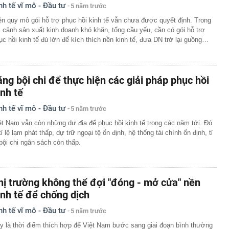
nh tế vĩ mô - Đầu tư
5 năm trước
ện quy mô gói hỗ trợ phục hồi kinh tế vẫn chưa được quyết định. Trong
i cảnh sản xuất kinh doanh khó khăn, tổng cầu yếu, cần có gói hỗ trợ
ục hồi kinh tế đủ lớn để kích thích nền kinh tế, đưa DN trở lại guồng…
ăng bội chi để thực hiện các giải pháp phục hồi
inh tế
nh tế vĩ mô - Đầu tư
5 năm trước
ệt Nam vẫn còn những dư địa để phục hồi kinh tế trong các năm tới. Đó
 tỉ lệ lạm phát thấp, dự trữ ngoại tệ ổn định, hệ thống tài chính ổn định, tỉ
 bội chi ngân sách còn thấp.
hị trường không thể đợi "đóng - mở cửa" nền
inh tế để chống dịch
nh tế vĩ mô - Đầu tư
5 năm trước
y là thời điểm thích hợp để Việt Nam bước sang giai đoạn bình thường