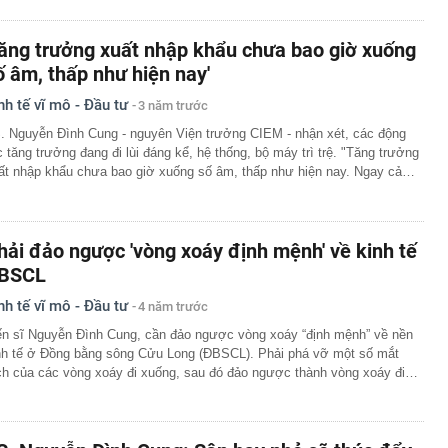
Tăng trưởng xuất nhập khẩu chưa bao giờ xuống
ố âm, thấp như hiện nay'
nh tế vĩ mô - Đầu tư
3 năm trước
. Nguyễn Đình Cung - nguyên Viện trưởng CIEM - nhận xét, các động
c tăng trưởng đang đi lùi đáng kể, hệ thống, bộ máy trì trệ. "Tăng trưởng
ất nhập khẩu chưa bao giờ xuống số âm, thấp như hiện nay. Ngay cả…
hải đảo ngược 'vòng xoáy định mệnh' về kinh tế
BSCL
nh tế vĩ mô - Đầu tư
4 năm trước
ến sĩ Nguyễn Đình Cung, cần đảo ngược vòng xoáy “định mệnh” về nền
nh tế ở Đồng bằng sông Cửu Long (ĐBSCL). Phải phá vỡ một số mắt
ch của các vòng xoáy đi xuống, sau đó đảo ngược thành vòng xoáy đi…