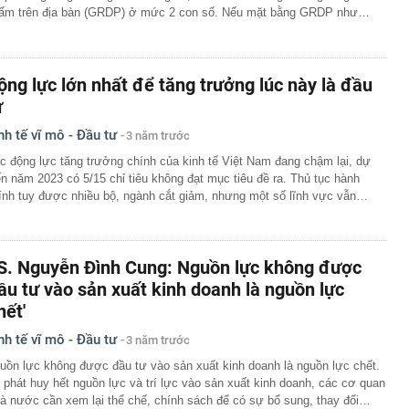
ẩm trên địa bàn (GRDP) ở mức 2 con số. Nếu mặt bằng GRDP như…
ộng lực lớn nhất để tăng trưởng lúc này là đầu
ư
nh tế vĩ mô - Đầu tư
3 năm trước
c động lực tăng trưởng chính của kinh tế Việt Nam đang chậm lại, dự
ến năm 2023 có 5/15 chỉ tiêu không đạt mục tiêu đề ra. Thủ tục hành
ính tuy được nhiều bộ, ngành cắt giảm, nhưng một số lĩnh vực vẫn…
S. Nguyễn Đình Cung: Nguồn lực không được
ầu tư vào sản xuất kinh doanh là nguồn lực
hết'
nh tế vĩ mô - Đầu tư
3 năm trước
uồn lực không được đầu tư vào sản xuất kinh doanh là nguồn lực chết.
 phát huy hết nguồn lực và trí lực vào sản xuất kinh doanh, các cơ quan
à nước cần xem lại thể chế, chính sách để có sự bổ sung, thay đổi…