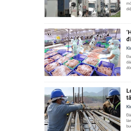
mớ
di
‘
đ
Ki
Đa
dà
đó
L
t
Ki
Đà
là
bu