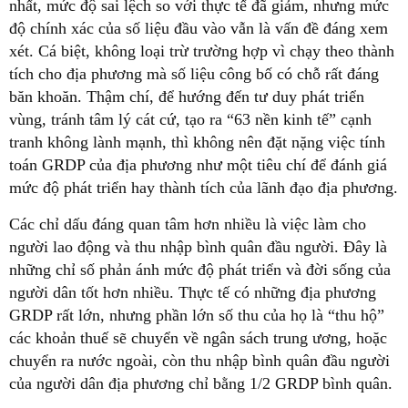
nhất, mức độ sai lệch so với thực tế đã giảm, nhưng mức
độ chính xác của số liệu đầu vào vẫn là vấn đề đáng xem
xét. Cá biệt, không loại trừ trường hợp vì chạy theo thành
tích cho địa phương mà số liệu công bố có chỗ rất đáng
băn khoăn. Thậm chí, để hướng đến tư duy phát triển
vùng, tránh tâm lý cát cứ, tạo ra “63 nền kinh tế” cạnh
tranh không lành mạnh, thì không nên đặt nặng việc tính
toán GRDP của địa phương như một tiêu chí để đánh giá
mức độ phát triển hay thành tích của lãnh đạo địa phương.
Các chỉ dấu đáng quan tâm hơn nhiều là việc làm cho
người lao động và thu nhập bình quân đầu người. Đây là
những chỉ số phản ánh mức độ phát triển và đời sống của
người dân tốt hơn nhiều. Thực tế có những địa phương
GRDP rất lớn, nhưng phần lớn số thu của họ là “thu hộ”
các khoản thuế sẽ chuyển về ngân sách trung ương, hoặc
chuyển ra nước ngoài, còn thu nhập bình quân đầu người
của người dân địa phương chỉ bằng 1/2 GRDP bình quân.