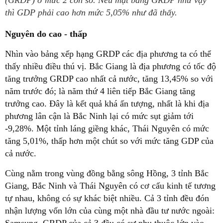
(GRDP) ở mức 2 con số. Nếu mặt bằng GRDP như vậy
thì GDP phải cao hơn mức 5,05% như đã thấy.
Nguyên do cao - thấp
Nhìn vào bảng xếp hạng GRDP các địa phương ta có thể
thấy nhiều điều thú vị. Bắc Giang là địa phương có tốc độ
tăng trưởng GRDP cao nhất cả nước, tăng 13,45% so với
năm trước đó; là năm thứ 4 liên tiếp Bắc Giang tăng
trưởng cao. Đây là kết quả khá ấn tượng, nhất là khi địa
phương lân cận là Bắc Ninh lại có mức sụt giảm tới
-9,28%. Một tỉnh láng giềng khác, Thái Nguyên có mức
tăng 5,01%, thấp hơn một chút so với mức tăng GDP của
cả nước.
Cùng nằm trong vùng đồng bằng sông Hồng, 3 tỉnh Bắc
Giang, Bắc Ninh và Thái Nguyên có cơ cấu kinh tế tương
tự nhau, không có sự khác biệt nhiều. Cả 3 tỉnh đều đón
nhận lượng vốn lớn của cùng một nhà đầu tư nước ngoài: