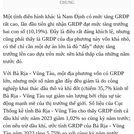
CHUNG
Một tỉnh điển hình khác là Nam Định có mức tăng GRDP
rất cao, lần đầu tiên ghi nhận GRDP đạt mức tăng trưởng
hai con số (10,19%). Đây là điều rất đáng khích lệ, nhưng
cũng phải thấy là GRDP của địa phương này vốn khá nhỏ,
có thể chỉ cần một dự án lớn là đủ “đẩy” được tăng
trưởng lên cao dựa trên mức nền khá thấp của những năm
trước đó.
Với Bà Rịa - Vũng Tàu, một địa phương vốn có GRDP
lớn, nhưng một số năm gần đây đều giảm là do công
nghiệp khai thác dầu thô và khí đốt (chiếm 35,7% kinh tế
Bà Rịa - Vũng Tàu sụt giảm sản lượng bởi chịu sự tác
động mạnh mẽ của thị trường thế giới. Số liệu của Cục
Thống kê tỉnh Bà Rịa - Vũng Tàu cho thấy GRDP tính cả
dầu khí ước năm 2023 giảm 1,02% so cùng kỳ năm trước;
còn nếu trừ dầu khí, ước tính GRDP của Bà Rịa - Vũng
Tàu năm 2023 tăng 5,75% so với cùng kỳ năm trước.