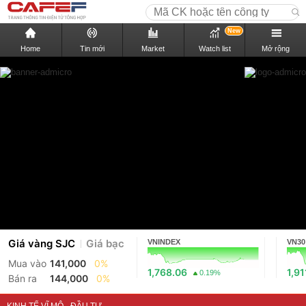
New
Home
Tin mới
Market
Watch list
Mở rộng
Giá vàng SJC
Giá bạc
VNINDEX
VN30
Mua vào
141,000
0%
1,768.06
1,91
0.19%
Bán ra
144,000
0%