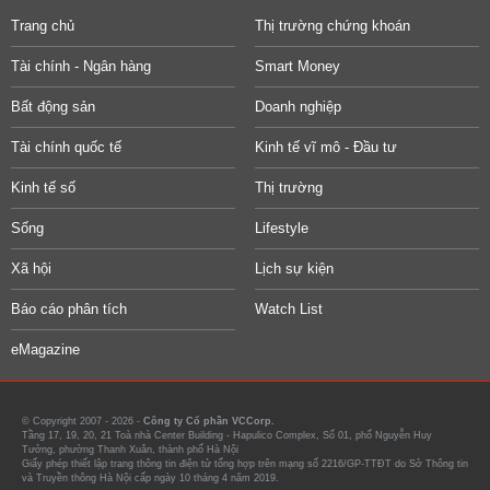
Trang chủ
Thị trường chứng khoán
Tài chính - Ngân hàng
Smart Money
Bất động sản
Doanh nghiệp
Tài chính quốc tế
Kinh tế vĩ mô - Đầu tư
Kinh tế số
Thị trường
Sống
Lifestyle
Xã hội
Lịch sự kiện
Báo cáo phân tích
Watch List
eMagazine
© Copyright 2007 - 2026 -
Công ty Cổ phần VCCorp.
Tầng 17, 19, 20, 21 Toà nhà Center Building - Hapulico Complex, Số 01, phố Nguyễn Huy
Tưởng, phường Thanh Xuân, thành phố Hà Nội
Giấy phép thiết lập trang thông tin điện tử tổng hợp trên mạng số 2216/GP-TTĐT do Sở Thông tin
và Truyền thông Hà Nội cấp ngày 10 tháng 4 năm 2019.