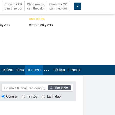
Chọn mã CK
Chọn mã CK
Chọn mã CK
cần theo dõi
cần theo dõi
cần theo dõi
Dữ liệu
F INDEX
Ị TRƯỜNG
SỐNG
LIFESTYLE
Công ty
Tin tức
Lãnh đạo