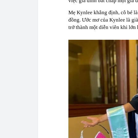
việc gia đình bất chấp mọi giá 
Mẹ Kynlee khẳng định, cô bé là 
đồng. Ước mơ của Kynlee là gi
trở thành một diễn viên khi lớn 