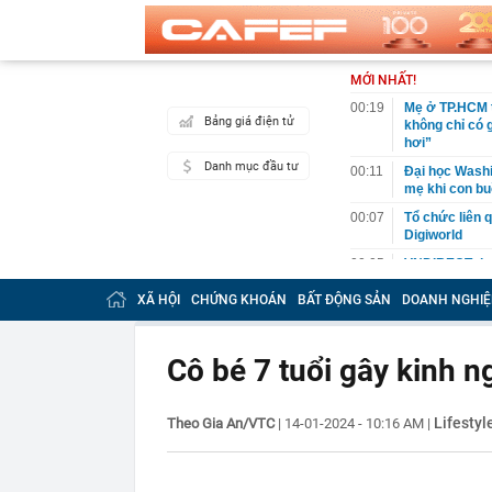
MỚI NHẤT!
00:19
Mẹ ở TP.HCM t
Bảng giá điện tử
không chỉ có 
hơi”
Danh mục đầu tư
00:11
Đại học Washin
mẹ khi con bu
00:07
Tổ chức liên 
Digiworld
00:05
VNDIRECT đưa
khoán
XÃ HỘI
CHỨNG KHOÁN
BẤT ĐỘNG SẢN
DOANH NGHIỆ
00:04
Doanh nghiệp 
đăng ký vào n
00:03
Lịch chốt quy
Cô bé 7 tuổi gây kinh 
tức tiền mặt 
00:02
"Sự thật" về 
Lifestyl
Theo Gia An/VTC
|
14-01-2024 - 10:16 AM
|
00:01
Chuyên gia ch
vào nhịp són
00:01
Giá vàng tăng 