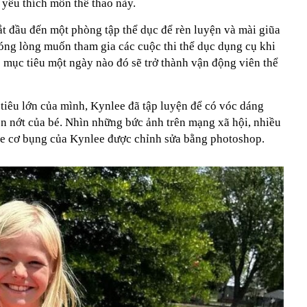
n yêu thích môn thể thao này.
ắt đầu đến một phòng tập thể dục để rèn luyện và mài giũa
óng lòng muốn tham gia các cuộc thi thể dục dụng cụ khi
ào mục tiêu một ngày nào đó sẽ trở thành vận động viên thể
tiêu lớn của mình, Kynlee đã tập luyện để có vóc dáng
on nớt của bé. Nhìn những bức ảnh trên mạng xã hội, nhiều
e cơ bụng của Kynlee được chỉnh sửa bằng photoshop.