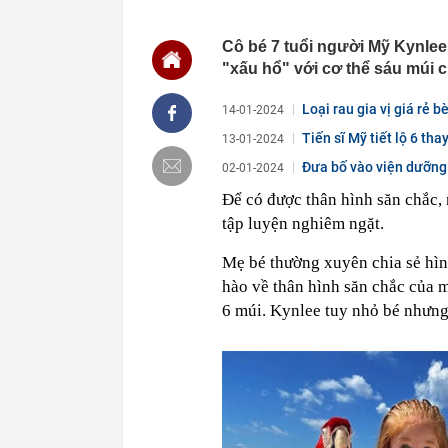
00:01
Khoan sâu 4.7
500 triệu m3 
Cô bé 7 tuổi người Mỹ Kynle
23:43
Công an xác m
"xấu hổ" với cơ thể sáu múi 
người phụ nữ 
23:40
Ai sắp đi Thái
Loại rau gia vị giá rẻ 
14-01-2024
ngay cả khi h
Tiến sĩ Mỹ tiết lộ 6 th
13-01-2024
23:25
4 vật vào nhà 
Đưa bố vào viện dưỡng l
23:18
Hoa hậu đẹp n
02-01-2024
nhau như sam
Để có được thân hình săn chắc, 
23:10
Chất lỏng đen 
tập luyện nghiêm ngặt.
cả khu phố ph
23:01
Nam diễn viên
Mẹ bé thường xuyên chia sẻ hìn
vừa mở quán l
hào về thân hình săn chắc của m
22:59
Bật điều hòa 
6 múi. Kynlee tuy nhỏ bé nhưng
một nửa: Bác 
22:53
Quang Hùng Ma
22:48
Danh tính tên 
22:42
Cảnh báo các 
dùng