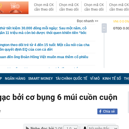
Chọn mã CK
Chọn mã CK
Chọn mã CK
Chọn mã CK
cần theo dõi
cần theo dõi
cần theo dõi
cần theo dõi
Đọc nhanh >>
hử tiết kiệm 30.000 đồng mỗi ngày: Sau một năm, cô
gần 11 triệu mà còn bỏ được thói quen khiến tiền “bốc
gton theo dõi trẻ từ 4 đến 15 tuổi: Một câu nói của cha
ồn quyết định EQ của con cả đời
quan đến ông Đoàn Hồng Việt muốn mua thêm cổ phiếu
 ra khuyến nghị quan trọng cho nhà đầu tư chứng
P
NGÂN HÀNG
SMART MONEY
TÀI CHÍNH QUỐC TẾ
VĨ MÔ
KINH TẾ SỐ
TH
Việt Nam có doanh thu lớn hơn Vingroup, Petrolimex,
hóm 500 doanh nghiệp lớn nhất thế giới
ền cổ tức tuần 10-14/8: Một ngân hàng lớn "lăn chốt", cổ
ngạc bởi cơ bụng 6 múi cuồn cuộn
cao nhất 100%
đại gia tâm linh Xuân Trường
e
Chia sẻ
ỉ ra một tín hiệu quan trọng cho thấy VN-Index sắp bước
g mới
vọt lên cao nhất 2 tháng, chuyên gia nói gì?
2:05
Nghe đọc bài