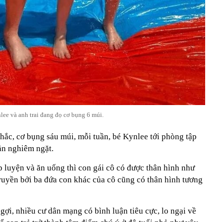
lee và anh trai đang đọ cơ bụng 6 múi.
 chắc, cơ bụng sáu múi, mỗi tuần, bé Kynlee tới phòng tập
ăn nghiêm ngặt.
 luyện và ăn uống thì con gái cô có được thân hình như
ruyền bởi ba đứa con khác của cô cũng có thân hình tương
gợi, nhiều cư dân mạng có bình luận tiêu cực, lo ngại về