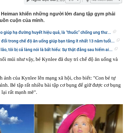
00 mét xuống đáy biển, phát hiện mỏ dầu khí trữ lượng
ngoài khơi Việt Nam
e Heiman khiến những người lớn đang tập gym phải
inh giao dịch chuyển khoản 35 triệu đồng tới tài khoản
cuồn cuộn của mình.
SN 1984, thanh niên SN 2000 được mời tới làm việc
 Lan chú ý: Từ 16/10, sân bay có thể mở vali để kiểm tra
bèo giúp hạ đường huyết hiệu quả, là “thuốc” chống ung thư...
ành khách không có mặt
ay đổi trong chế độ ăn uống giúp bạn tăng ít nhất 13 năm tuổi...
báo hiệu phong thủy rất tốt
ão, tôi bị cả làng nói là bất hiếu: Sự thật đằng sau hiếm ai...
hất nhì Việt Nam và vợ hơn 4 tuổi của Bình Minh "dính
" từ Việt Nam sang Mỹ
nổi múi như vậy, bé Kynlee đã duy trì chế độ ăn uống và
liên tục trồi lên từ nền nhà, gia chủ gọi người kiểm tra rồi
ải sơ tán
 700 tỷ giờ bán cà phê ở phường Hoà Hưng (TP.HCM),
h ảnh của Kynlee lên mạng xã hội, cho biết: "Con bé tự
iền "vỡ trận"
ình. Bé tập rất nhiều bài tập cơ bụng để giữ được cơ bụng
ngủ, người phụ nữ sốt cao liên tục, phổi tổn thương hơn
 lại rất mạnh mẽ".
sĩ cảnh báo mối nguy ít ai ngờ ngay trong nhà
sterD cảnh báo nóng, tuyên bố hành động pháp lý
trộm bánh xe ô tô ở khu đô thị Hà Nội
ứng dụng Android có thể âm thầm theo dõi vị trí người