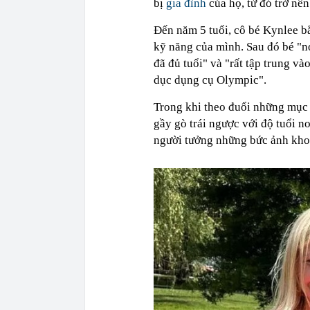
bị
gia đình
của họ, từ đó trở nê
Đến năm 5 tuổi, cô bé Kynlee b
kỹ năng của mình. Sau đó bé "n
đã đủ tuổi" và "rất tập trung v
dục dụng cụ Olympic".
Trong khi theo đuổi những mục 
gầy gò trái ngược với độ tuổi n
người tưởng những bức ảnh kho