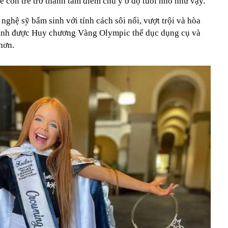
để con trẻ trở thành tâm điểm chú ý ở độ tuổi nhỏ như vậy.
nghệ sỹ bẩm sinh với tính cách sôi nổi, vượt trội và hòa
ành được Huy chương Vàng Olympic thể dục dụng cụ và
hơn.