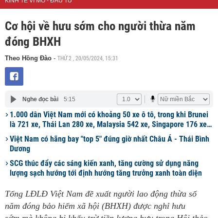
KINH TẾ VĨ MÔ - ĐẦU TƯ
Cơ hội về hưu sớm cho người thừa năm
đóng BHXH
THỨ 2 , 20/05/2024, 15:31
Theo Hồng Đào
-
Nghe đọc bài
5:15
1.000 dân Việt Nam mới có khoảng 50 xe ô tô, trong khi Brunei
là 721 xe, Thái Lan 280 xe, Malaysia 542 xe, Singapore 176 xe…
Việt Nam có hãng bay "top 5" đúng giờ nhất Châu Á - Thái Bình
Dương
SCG thúc đẩy các sáng kiến xanh, tăng cường sử dụng năng
lượng sạch hướng tới định hướng tăng trưởng xanh toàn diện
Tổng LĐLĐ Việt Nam đề xuất người lao động thừa số
năm đóng bảo hiểm xã hội (BHXH) được nghỉ hưu