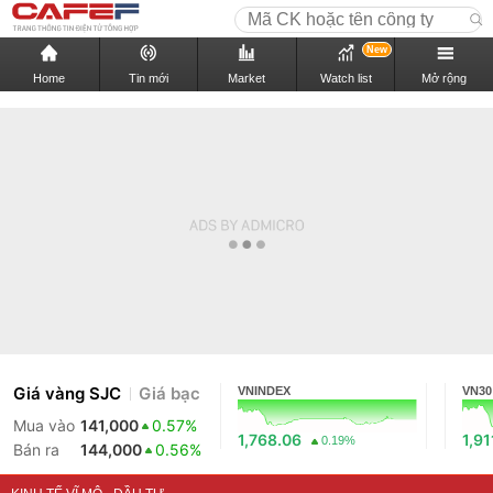
New
Home
Tin mới
Market
Watch list
Mở rộng
Giá vàng SJC
Giá bạc
VNINDEX
VN30
Mua vào
141,000
0.57%
1,768.06
1,91
0.19%
Bán ra
144,000
0.56%