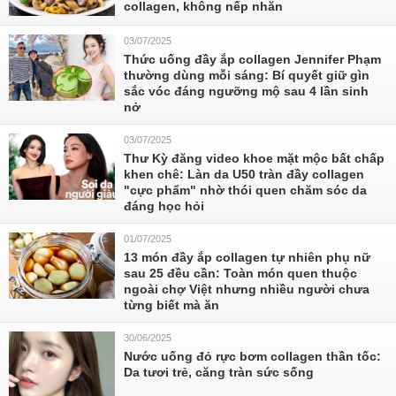
collagen, không nếp nhăn
03/07/2025
Thức uống đầy ắp collagen Jennifer Phạm
thường dùng mỗi sáng: Bí quyết giữ gìn
sắc vóc đáng ngưỡng mộ sau 4 lần sinh
nở
03/07/2025
Thư Kỳ đăng video khoe mặt mộc bất chấp
khen chê: Làn da U50 tràn đầy collagen
"cực phẩm" nhờ thói quen chăm sóc da
đáng học hỏi
01/07/2025
13 món đầy ắp collagen tự nhiên phụ nữ
sau 25 đều cần: Toàn món quen thuộc
ngoài chợ Việt nhưng nhiều người chưa
từng biết mà ăn
30/06/2025
Nước uống đỏ rực bơm collagen thần tốc:
Da tươi trẻ, căng tràn sức sống