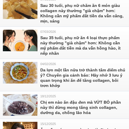
Sau 30 tuổi, phụ nữ chăm ăn 6 món giàu
collagen này thường "già chậm" hơn:
Không cần mỹ phẩm đắt tiền da vẫn căng,
mịn, sáng
07/03/2026
Sau 35 tuổi, phụ nữ ăn 4 loại thực phẩm
này thường "già chậm" hơn: Không cần
mỹ phẩm đắt tiền mà da vẫn hồng hào, ít
nếp nhăn
04/02/2026
Da lợn một lần nữa trở thành tâm điểm chú
ý? Chuyên gia cảnh báo: Hãy nhớ 3 lưu ý
quan trọng khi ăn để tăng collagen, bôi
trơn khớp
18/12/2025
Chị em nào ăn đậu đen mà VỨT BỎ phần
này thì đừng mong tăng sinh collagen,
dưỡng da, chống lão hóa
15/12/2025