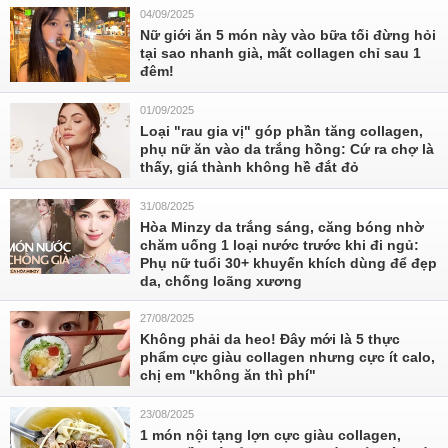
04/09/2025
Nữ giới ăn 5 món này vào bữa tối đừng hỏi
tại sao nhanh già, mất collagen chỉ sau 1
đêm!
01/09/2025
Loại "rau gia vị" góp phần tăng collagen,
phụ nữ ăn vào da trắng hồng: Cứ ra chợ là
thấy, giá thành không hề đắt đỏ
31/08/2025
Hòa Minzy da trắng sáng, căng bóng nhờ
chăm uống 1 loại nước trước khi đi ngủ:
Phụ nữ tuổi 30+ khuyến khích dùng để đẹp
da, chống loãng xương
27/08/2025
Không phải da heo! Đây mới là 5 thực
phẩm cực giàu collagen nhưng cực ít calo,
chị em "không ăn thì phí"
23/08/2025
1 món nội tạng lợn cực giàu collagen,