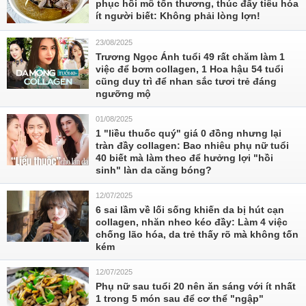
phục hồi mô tổn thương, thúc đẩy tiêu hóa
ít người biết: Không phải lòng lợn!
23/08/2025
Trương Ngọc Ánh tuổi 49 rất chăm làm 1
việc để bơm collagen, 1 Hoa hậu 54 tuổi
cũng duy trì để nhan sắc tươi trẻ đáng
ngưỡng mộ
01/08/2025
1 "liều thuốc quý" giá 0 đồng nhưng lại
tràn đầy collagen: Bao nhiêu phụ nữ tuổi
40 biết mà làm theo để hưởng lợi "hồi
sinh" làn da căng bóng?
12/07/2025
6 sai lầm về lối sống khiến da bị hút cạn
collagen, nhăn nheo kéo đầy: Làm 4 việc
chống lão hóa, da trẻ thấy rõ mà không tốn
kém
12/07/2025
Phụ nữ sau tuổi 20 nên ăn sáng với ít nhất
1 trong 5 món sau để cơ thể "ngập"