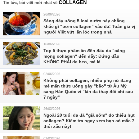
COLLAGEN
Tin tức, bài viết mới nhất về
26/06/2026
Sáng dậy uống 5 loại nước này chẳng
khác gì "bơm collagen" vào da: Toàn gia vị
người Việt vứt lăn lóc trong nhà
16/06/2026
Top 5 thực phẩm ăn đến đâu da "căng
mọng collagen" đến đấy: Đứng đầu
KHÔNG PHẢI da heo, mà là…
02/06/2026
Không phải collagen, nhiều phụ nữ đang
mê mẩn thức uống gây "bão" từ Âu Mỹ
sang Hàn Quốc vì "làn da thay đổi chỉ sau
7 ngày"
26/03/2026
Ngoài 20 tuổi da đã "già sớm" do thiếu hụt
collagen? Kiểm tra ngay xem bạn có mắc 7
thói xấu này!
07/03/2026