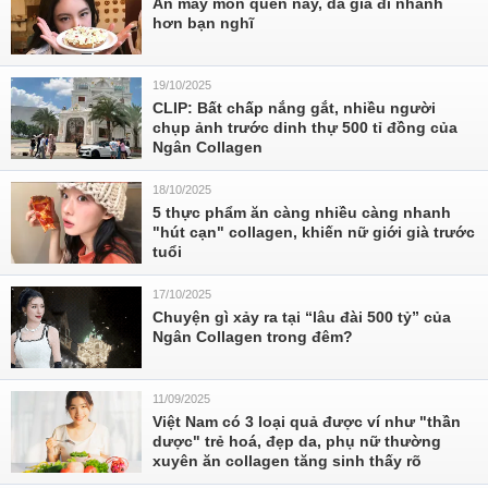
Ăn mấy món quen này, da già đi nhanh
hơn bạn nghĩ
19/10/2025
CLIP: Bất chấp nắng gắt, nhiều người
chụp ảnh trước dinh thự 500 tỉ đồng của
Ngân Collagen
18/10/2025
5 thực phẩm ăn càng nhiều càng nhanh
"hút cạn" collagen, khiến nữ giới già trước
tuổi
17/10/2025
Chuyện gì xảy ra tại “lâu đài 500 tỷ” của
Ngân Collagen trong đêm?
11/09/2025
Việt Nam có 3 loại quả được ví như "thần
dược" trẻ hoá, đẹp da, phụ nữ thường
xuyên ăn collagen tăng sinh thấy rõ