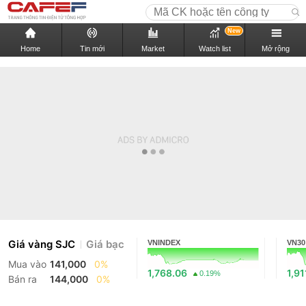
New
Home
Tin mới
Market
Watch list
Mở rộng
Giá vàng SJC
Giá bạc
VNINDEX
VN30
Mua vào
141,000
0%
1,768.06
1,91
0.19%
Bán ra
144,000
0%