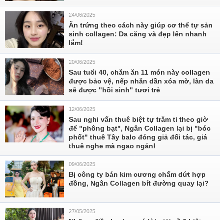
24/06/2025
Ăn trứng theo cách này giúp cơ thể tự sản
sinh collagen: Da căng và đẹp lên nhanh
lắm!
20/06/2025
Sau tuổi 40, chăm ăn 11 món này collagen
được bảo vệ, nếp nhăn dần xóa mờ, làn da
sẽ được "hồi sinh" tươi trẻ
12/06/2025
Sau nghi vấn thuê biệt tự trăm tỉ theo giờ
để "phông bạt", Ngân Collagen lại bị "bóc
phốt" thuê Tây balo đóng giả đối tác, giá
thuê nghe mà ngao ngán!
09/06/2025
Bị công ty bán kim cương chấm dứt hợp
đồng, Ngân Collagen bít đường quay lại?
27/05/2025