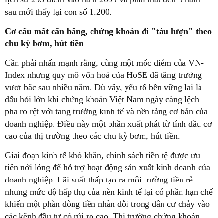
sau mới thấy lại con số 1.200.
Cơ cấu mất cấn bằng, chứng khoán đi "tàu lượn" theo
chu kỳ bơm, hút tiền
Cần phải nhấn mạnh rằng, cùng một mốc điểm của VN-
Index nhưng quy mô vốn hoá của HoSE đã tăng trưởng
vượt bậc sau nhiều năm. Dù vậy, yếu tố bền vững lại là
dấu hỏi lớn khi chứng khoán Việt Nam ngày càng lệch
pha rõ rệt với tăng trưởng kinh tế và nền tảng cơ bản của
doanh nghiệp. Điều này một phần xuất phát từ tính đầu cơ
cao của thị trường theo các chu kỳ bơm, hút tiền.
Giai đoạn kinh tế khó khăn, chính sách tiền tệ được ưu
tiên nới lỏng để hỗ trợ hoạt động sản xuất kinh doanh của
doanh nghiệp. Lãi suất thấp tạo ra môi trường tiền rẻ
nhưng mức độ hấp thụ của nền kinh tế lại có phần hạn chế
khiến một phần dòng tiền nhàn dỗi trong dân cư chảy vào
các kênh đầu tư có rủi ro cao. Thị trường chứng khoán