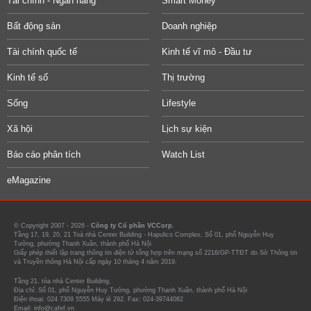
Tài chính - Ngân hàng
Smart Money
Bất động sản
Doanh nghiệp
Tài chính quốc tế
Kinh tế vĩ mô - Đầu tư
Kinh tế số
Thị trường
Sống
Lifestyle
Xã hội
Lịch sự kiện
Báo cáo phân tích
Watch List
eMagazine
© Copyright 2007 - 2026 -
Công ty Cổ phần VCCorp.
Tầng 17, 19, 20, 21 Toà nhà Center Building - Hapulico Complex, Số 01, phố Nguyễn Huy
Tưởng, phường Thanh Xuân, thành phố Hà Nội
Giấy phép thiết lập trang thông tin điện tử tổng hợp trên mạng số 2216/GP-TTĐT do Sở Thông tin
và Truyền thông Hà Nội cấp ngày 10 tháng 4 năm 2019.
Tầng 21, tòa nhà Center Building.
Địa chỉ: Số 01, phố Nguyễn Huy Tưởng, phường Thanh Xuân, thành phố Hà Nội
Điện thoại: 024 7309 5555 Máy lẻ 292. Fax: 024-39744082
Email: info@cafef.vn