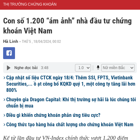
THỊ TRƯỜNG CHỨNG KHOÁN
Con số 1.200 “ám ảnh” nhà đầu tư chứng
khoán Việt Nam
THỨ 5 , 18/04/2024, 00:02
Hà Linh
-
Nghe đọc bài
3:48
Cập nhật số liệu CTCK ngày 18/4: Thêm SSI, FPTS, Vietinbank
Securities,... ồ ạt công bố KQKD quý 1, một công ty tăng lãi hơn
800%
Chuyên gia Dragon Capital: Khi thị trường sợ hãi là lúc chúng tôi
chuẩn bị mua
Điều gì khiến chứng khoán phản ứng tiêu cực?
Công thức tạo hàng hóa chất lượng cho chứng khoán Việt Nam
Kể từ lần đầu tư VN-Index chính thức vượt 1.200 điểm