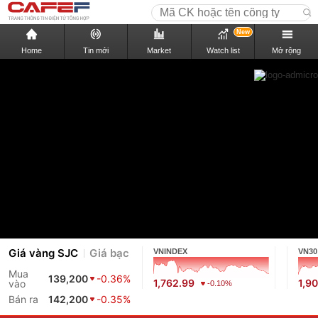
New
Home
Tin mới
Market
Watch list
Mở rộng
Giá vàng SJC
Giá bạc
VNINDEX
VN30
Mua
139,200
-0.36%
1,762.99
1,90
vào
-0.10%
Bán ra
142,200
-0.35%