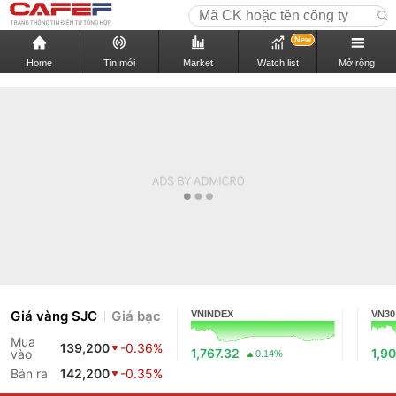
New
Home
Tin mới
Market
Watch list
Mở rộng
Giá vàng SJC
Giá bạc
VNINDEX
VN30
Mua
139,200
-0.36%
1,767.32
1,9
vào
0.14%
Bán ra
142,200
-0.35%