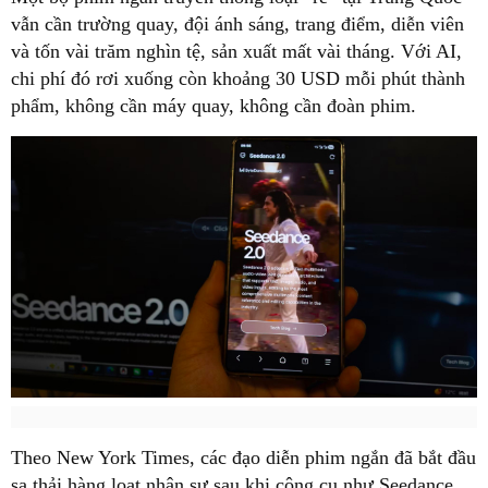
vẫn cần trường quay, đội ánh sáng, trang điểm, diễn viên
và tốn vài trăm nghìn tệ, sản xuất mất vài tháng. Với AI,
chi phí đó rơi xuống còn khoảng 30 USD mỗi phút thành
phẩm, không cần máy quay, không cần đoàn phim.
Theo New York Times, các đạo diễn phim ngắn đã bắt đầu
sa thải hàng loạt nhân sự sau khi công cụ như Seedance