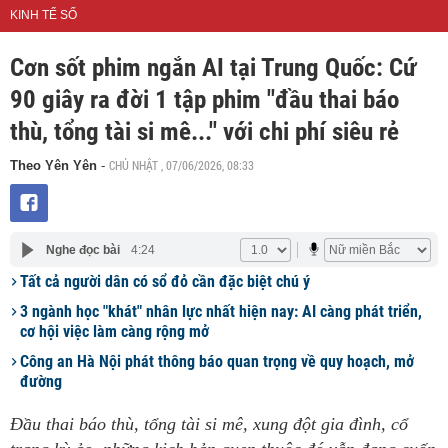
KINH TẾ SỐ
Cơn sốt phim ngắn AI tại Trung Quốc: Cứ
90 giây ra đời 1 tập phim "đầu thai báo
thù, tổng tài si mê..." với chi phí siêu rẻ
CHỦ NHẬT , 07/06/2026, 08:33
Theo Yên Yên
-
Nghe đọc bài
4:24
Tất cả người dân có sổ đỏ cần đặc biệt chú ý
3 ngành học "khát" nhân lực nhất hiện nay: AI càng phát triển,
cơ hội việc làm càng rộng mở
Công an Hà Nội phát thông báo quan trọng về quy hoạch, mở
đường
Đầu thai báo thù, tổng tài si mê, xung đột gia đình, cổ