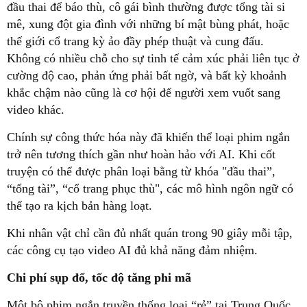
đầu thai để báo thù, cô gái bình thường được tổng tài si
mê, xung đột gia đình với những bí mật bùng phát, hoặc
thế giới cổ trang kỳ ảo đầy phép thuật và cung đấu.
Không có nhiều chỗ cho sự tinh tế cảm xúc phải liên tục ở
cường độ cao, phản ứng phải bất ngờ, và bất kỳ khoảnh
khắc chậm nào cũng là cơ hội để người xem vuốt sang
video khác.
Chính sự công thức hóa này đã khiến thể loại phim ngắn
trở nên tương thích gần như hoàn hảo với AI. Khi cốt
truyện có thể được phân loại bằng từ khóa "đầu thai”,
“tổng tài”, “cổ trang phục thù", các mô hình ngôn ngữ có
thể tạo ra kịch bản hàng loạt.
Khi nhân vật chỉ cần đủ nhất quán trong 90 giây mỗi tập,
các công cụ tạo video AI đủ khả năng đảm nhiệm.
Chi phí sụp đổ, tốc độ tăng phi mã
Một bộ phim ngắn truyền thống loại “rẻ” tại Trung Quốc