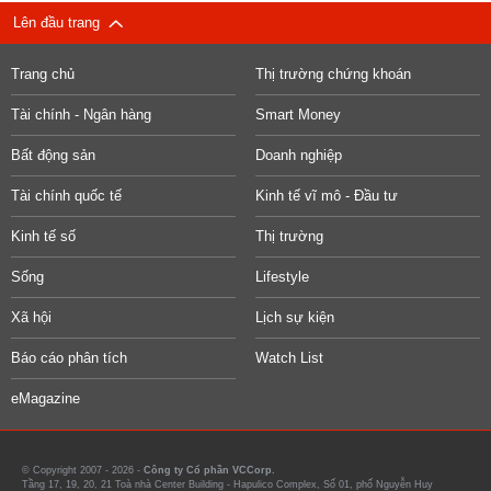
Lên đầu trang
Trang chủ
Thị trường chứng khoán
Tài chính - Ngân hàng
Smart Money
Bất động sản
Doanh nghiệp
Tài chính quốc tế
Kinh tế vĩ mô - Đầu tư
Kinh tế số
Thị trường
Sống
Lifestyle
Xã hội
Lịch sự kiện
Báo cáo phân tích
Watch List
eMagazine
© Copyright 2007 - 2026 -
Công ty Cổ phần VCCorp.
Tầng 17, 19, 20, 21 Toà nhà Center Building - Hapulico Complex, Số 01, phố Nguyễn Huy