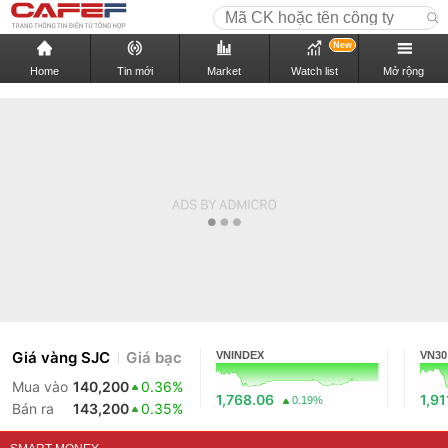
New
Home
Tin mới
Market
Watch list
Mở rộng
Giá vàng SJC
Giá bạc
VNINDEX
VN30
Mua vào
140,200
0.36%
1,768.06
1,91
0.19%
Bán ra
143,200
0.35%