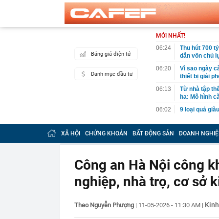
MỚI NHẤT!
06:24
Thu hút 700 t
Bảng giá điện tử
dẫn vốn chủ l
06:20
Vì sao ngày c
Danh mục đầu tư
thiết bị giải
06:13
Từ nhà tập th
ha: Mô hình c
06:02
9 loại quả gi
06:01
Trồng loại qu
bất ngờ trúng 
XÃ HỘI
CHỨNG KHOÁN
BẤT ĐỘNG SẢN
DOANH NGHIỆ
06:00
Việt Nam có n
Nằm trên độ c
Công an Hà Nội công k
05:55
Người mua nhà
nghiệp, nhà trọ, cơ sở 
05:46
Sếp bất động s
nhiều lần hưng
05:01
Quỹ ngoại tỷ 
Kinh
Theo Nguyễn Phượng
|
11-05-2026 - 11:30 AM
|
01:14
Phát hiện bất
xét nhiều căn