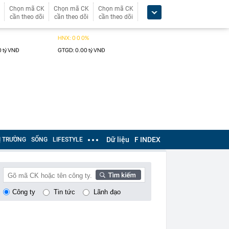
Chọn mã CK
Chọn mã CK
Chọn mã CK
cần theo dõi
cần theo dõi
cần theo dõi
Dữ liệu
F INDEX
Ị TRƯỜNG
SỐNG
LIFESTYLE
Công ty
Tin tức
Lãnh đạo