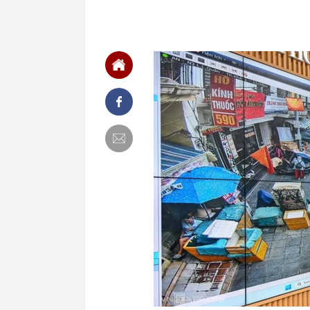
tiền hơn 30.00
00:08
Chứng khoán 
00:08
Chủ tịch Nguy
thành cổ đông
00:05
Ít người biết 
nhất biên cươ
trekking
00:05
Việt Nam có 1
giường bệnh, 
2026"
00:05
56 mã chứng k
00:03
Một doanh ngh
năm 2026, lợ
00:03
Chứng khoán 
ngay trong th
00:01
VNPT nắm giữ 
Viettel Global
00:01
Nắm trong ta
MWG chỉ nga
00:01
Khám xét ngôi
5 thỏi vàng gi