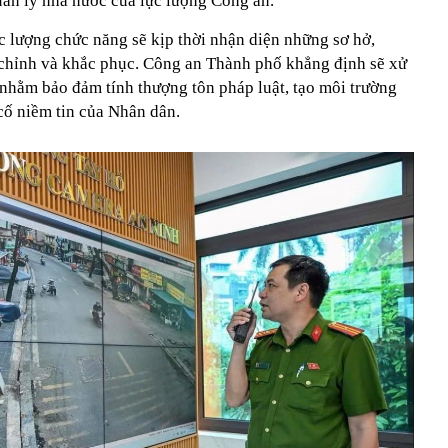
uản lý nhà nước của lực lượng Công an.
c lượng chức năng sẽ kịp thời nhận diện những sơ hở,
n chỉnh và khắc phục. Công an Thành phố khẳng định sẽ xử
 nhằm bảo đảm tính thượng tôn pháp luật, tạo môi trường
ố niềm tin của Nhân dân.