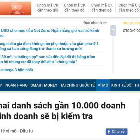
Chọn mã CK
Chọn mã CK
Chọn mã CK
Chọn mã CK
cần theo dõi
cần theo dõi
cần theo dõi
cần theo dõi
Đọc nhanh >>
ỷ USD cho mục tiêu Net Zero: Ngân hàng giữ vai trò kênh
ực
àng nhiều gia đình không còn phụ thuộc vào giàn phơi? 1
 phóng cả ban công đang trở thành xu hướng mới
ể 30 m², “chuồng cọp” san sát đến đại đô thị hàng trăm
ăn hộ chung cư đã thay đổi đến "chóng mặt"
àu omega-3 bậc nhất
ả ‘đến từ thiên đường’ của Việt Nam, anh nông dân Ấn Độ
lớn, chỉ bán hạt giống cũng kiếm bộn tiền
P
NGÂN HÀNG
SMART MONEY
TÀI CHÍNH QUỐC TẾ
VĨ MÔ
KINH TẾ SỐ
TH
ơi "1 con gà gáy 3 nước cùng nghe" ở ngay miền Bắc:
ao 1800m, không phải lúc nào cũng tới được
hai danh sách gần 10.000 doanh
 chờ giá giảm sâu, chuyên gia nói thẳng: “Khó!”
kinh doanh sẽ bị kiểm tra
ản: Một lần “đau” để quay về đúng giá trị sẽ tốt hơn
 phấn ngắn hạn rồi lại phải trả giá
USD có tháng 7 tệ nhất trong lịch sử hoạt động
 tế vĩ mô - Đầu tư
Chia sẻ
 thường từ nhóm cư dân, công an đồng loạt ập vào khám
 hộ tại một khu đô thị ở Gia Lâm: Bóc trần đường dây rửa