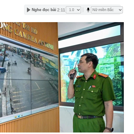
0 tỷ
2:11
Nghe đọc bài
khó nhằn, tài khoản mở mới giảm mạnh
ễn Du SN 1972 mua thành công 1 triệu cổ phiếu, trở
 lớn của công ty dệt may Hoàng Thị Loan
đỉnh núi cao thứ 5 Việt Nam, là “ cột mốc thiêng liêng đẹp
ng” ở độ cao trên 3.000m, điểm đến "trong mơ" của dân
 hệ thống y khoa tư nhân sở hữu 14 bệnh viện, 2.900
vừa được vinh danh "Hệ thống Y khoa tốt nhất Việt Nam
hoán bị HoSE cắt margin trong tháng 8
iệp Việt thu hơn 1 tỷ USD ở nước ngoài trong nửa đầu
i nhuận tăng hơn 120%
Vietcap dự phóng VN-Index có thể chạm mốc 1.885 điểm
áng 8
lượng tiền hơn 62.000 tỷ đồng, lớn hơn cả Vinhomes,
y Điện Máy Xanh, Bách Hóa Xanh, An Khang, vốn hóa
ng DMX
 nhà cổ, phát hiện 'kho báu' gồm 1.000 đồng tiền vàng và
ấu trong nhiều ngăn bí mật - giá trị hơn 18 tỷ đồng