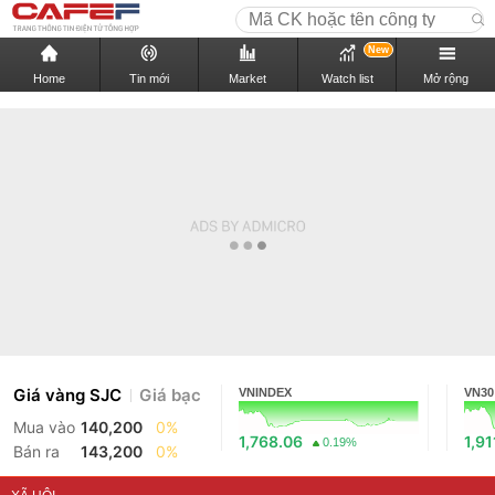
New
Home
Tin mới
Market
Watch list
Mở rộng
Giá vàng SJC
Giá bạc
VNINDEX
VN30
Mua vào
140,200
0%
1,768.06
1,91
0.19%
Bán ra
143,200
0%