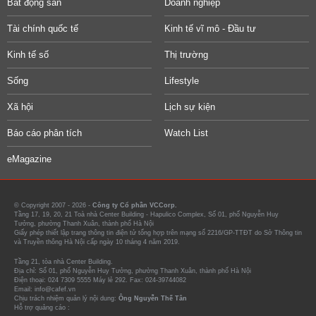
Bất động sản
Doanh nghiệp
Tài chính quốc tế
Kinh tế vĩ mô - Đầu tư
Kinh tế số
Thị trường
Sống
Lifestyle
Xã hội
Lịch sự kiện
Báo cáo phân tích
Watch List
eMagazine
© Copyright 2007 - 2026 -
Công ty Cổ phần VCCorp.
Tầng 17, 19, 20, 21 Toà nhà Center Building - Hapulico Complex, Số 01, phố Nguyễn Huy
Tưởng, phường Thanh Xuân, thành phố Hà Nội
Giấy phép thiết lập trang thông tin điện tử tổng hợp trên mạng số 2216/GP-TTĐT do Sở Thông tin
và Truyền thông Hà Nội cấp ngày 10 tháng 4 năm 2019.
Tầng 21, tòa nhà Center Building.
Địa chỉ: Số 01, phố Nguyễn Huy Tưởng, phường Thanh Xuân, thành phố Hà Nội
Điện thoại: 024 7309 5555 Máy lẻ 292. Fax: 024-39744082
Email: info@cafef.vn
Chịu trách nhiệm quản lý nội dung:
Ông Nguyễn Thế Tân
Hỗ trợ quảng cáo :