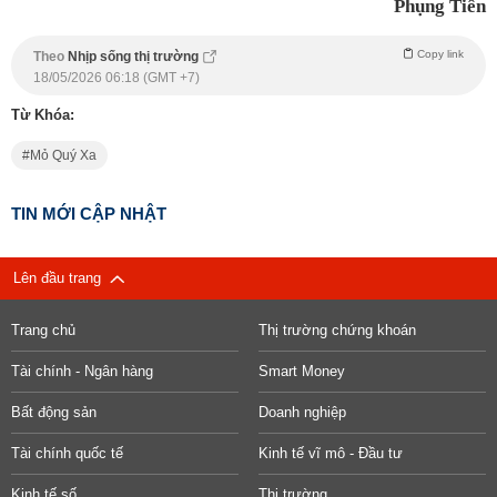
Phụng Tiên
Copy link
Theo
Nhịp sống thị trường
18/05/2026 06:18 (GMT +7)
Từ Khóa:
Mỏ Quý Xa
TIN MỚI CẬP NHẬT
Lên đầu trang
Trang chủ
Thị trường chứng khoán
Tài chính - Ngân hàng
Smart Money
Bất động sản
Doanh nghiệp
Tài chính quốc tế
Kinh tế vĩ mô - Đầu tư
Kinh tế số
Thị trường