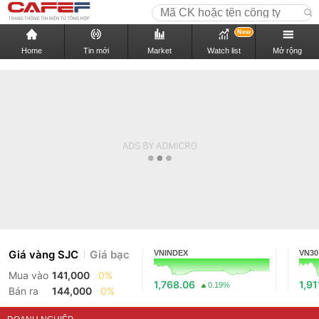
New
Home
Tin mới
Market
Watch list
Mở rộng
Giá vàng SJC
Giá bạc
VNINDEX
VN30
Mua vào
141,000
0%
1,768.06
1,91
0.19%
Bán ra
144,000
0%