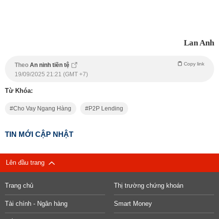
Lan Anh
Copy link
Theo
An ninh tiền tệ
19/09/2025 21:21 (GMT +7)
Từ Khóa:
Cho Vay Ngang Hàng
P2P Lending
TIN MỚI CẬP NHẬT
Lên đầu trang
Trang chủ
Thị trường chứng khoán
Tài chính - Ngân hàng
Smart Money