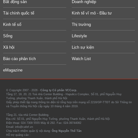
Bất động sản
Doanh nghiệp
Tài chính quốc tế
Kinh tế vĩ mô - Đầu tư
Kinh tế số
Thị trường
Sống
Lifestyle
Xã hội
Lịch sự kiện
Báo cáo phân tích
Watch List
eMagazine
© Copyright 2007 - 2026 -
Công ty Cổ phần VCCorp.
Tầng 17, 19, 20, 21 Toà nhà Center Building - Hapulico Complex, Số 01, phố Nguyễn Huy
Tưởng, phường Thanh Xuân, thành phố Hà Nội
Giấy phép thiết lập trang thông tin điện tử tổng hợp trên mạng số 2216/GP-TTĐT do Sở Thông tin
và Truyền thông Hà Nội cấp ngày 10 tháng 4 năm 2019.
Tầng 21, tòa nhà Center Building.
Địa chỉ: Số 01, phố Nguyễn Huy Tưởng, phường Thanh Xuân, thành phố Hà Nội
Điện thoại: 024 7309 5555 Máy lẻ 292. Fax: 024-39744082
Email: info@cafef.vn
Chịu trách nhiệm quản lý nội dung:
Ông Nguyễn Thế Tân
Hỗ trợ quảng cáo :