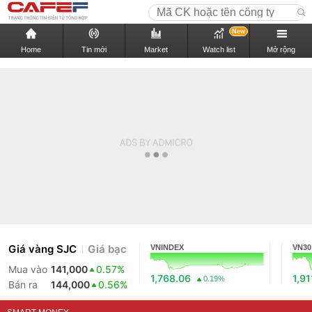
New
Home
Tin mới
Market
Watch list
Mở rộng
Giá vàng SJC
Giá bạc
VNINDEX
VN30
Mua vào
141,000
0.57%
1,768.06
1,91
0.19%
Bán ra
144,000
0.56%