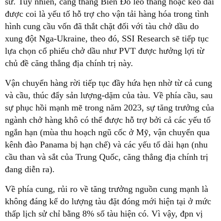
sử. Tuy nhiên, căng thẳng Biển Đỏ leo thang hoặc kéo dài
được coi là yếu tố hỗ trợ cho vận tải hàng hóa trong tình
hình cung cầu vốn đã thắt chặt đối với tàu chở dầu do
xung đột Nga-Ukraine, theo đó, SSI Research sẽ tiếp tục
lựa chọn cổ phiếu chở dầu như PVT được hưởng lợi từ
chủ đề căng thẳng địa chính trị này.
Vận chuyển hàng rời tiếp tục đầy hứa hẹn nhờ từ cả cung
và cầu, thúc đẩy sản lượng-dặm của tàu. Về phía cầu, sau
sự phục hồi mạnh mẽ trong năm 2023, sự tăng trưởng của
ngành chở hàng khô có thể được hỗ trợ bởi cả các yếu tố
ngắn hạn (mùa thu hoạch ngũ cốc ở Mỹ, vận chuyển qua
kênh đào Panama bị hạn chế) và các yếu tố dài hạn (nhu
cầu than và sắt của Trung Quốc, căng thẳng địa chính trị
đang diễn ra).
Về phía cung, rủi ro về tăng trưởng nguồn cung mạnh là
không đáng kể do lượng tàu đặt đóng mới hiện tại ở mức
thấp lịch sử chỉ bằng 8% số tàu hiện có. Vì vậy, đpn vị