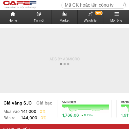
New
Home
Tin mới
Market
Watch list
Mở rộng
Giá vàng SJC
Giá bạc
VNINDEX
VN30
Mua vào
141,000
0%
1,768.06
1,91
0.19%
Bán ra
144,000
0%