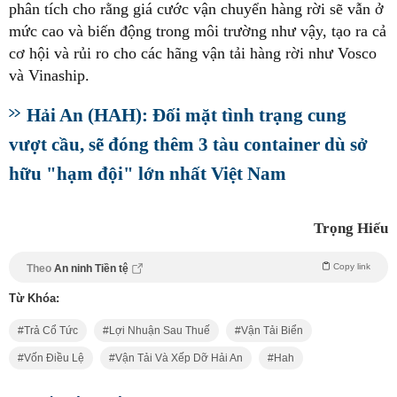
phân tích cho rằng giá cước vận chuyển hàng rời sẽ vẫn ở
mức cao và biến động trong môi trường như vậy, tạo ra cả
cơ hội và rủi ro cho các hãng vận tải hàng rời như Vosco
và Vinaship.
Hải An (HAH): Đối mặt tình trạng cung
vượt cầu, sẽ đóng thêm 3 tàu container dù sở
hữu "hạm đội" lớn nhất Việt Nam
Trọng Hiếu
Copy link
Theo
An ninh Tiền tệ
Từ Khóa:
Trả Cổ Tức
Lợi Nhuận Sau Thuế
Vận Tải Biển
Vốn Điều Lệ
Vận Tải Và Xếp Dỡ Hải An
Hah