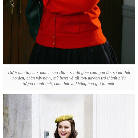
Dưới bàn tay mix-match của Blair, set đồ gồm cardigan đỏ, sơ mi thắt
nơ đen, chân váy navy, mũ beret và túi ton-sur-ton trở thành biểu
tượng thanh lịch, cuốn hút và không bao giờ lỗi mốt.