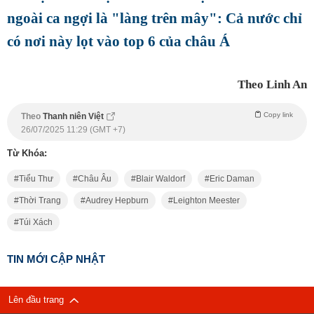
ngoài ca ngợi là "làng trên mây": Cả nước chỉ
có nơi này lọt vào top 6 của châu Á
Theo Linh An
Copy link
Theo
Thanh niên Việt
26/07/2025 11:29 (GMT +7)
Từ Khóa:
Tiểu Thư
Châu Âu
Blair Waldorf
Eric Daman
Thời Trang
Audrey Hepburn
Leighton Meester
Túi Xách
TIN MỚI CẬP NHẬT
Lên đầu trang