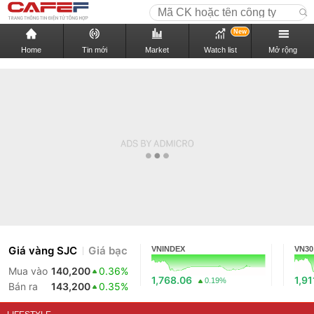
New
Home
Tin mới
Market
Watch list
Mở rộng
Giá vàng SJC
Giá bạc
VNINDEX
VN30
Mua vào
140,200
0.36%
1,768.06
1,91
0.19%
Bán ra
143,200
0.35%