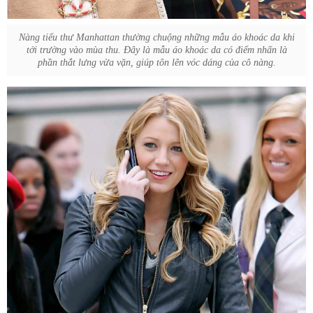
Nàng tiểu thư Manhattan thường chuộng những mẫu áo khoác da khi
tới trường vào mùa thu. Đây là mẫu áo khoác da có điểm nhấn là
phần thắt lưng vừa vặn, giúp tôn lên vóc dáng của cô nàng.