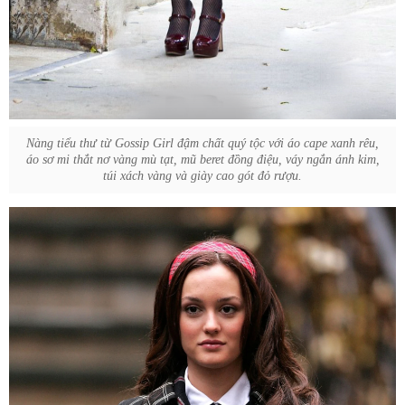
Nàng tiểu thư từ Gossip Girl đậm chất quý tộc với áo cape xanh rêu,
áo sơ mi thắt nơ vàng mù tạt, mũ beret đồng điệu, váy ngắn ánh kim,
túi xách vàng và giày cao gót đỏ rượu.