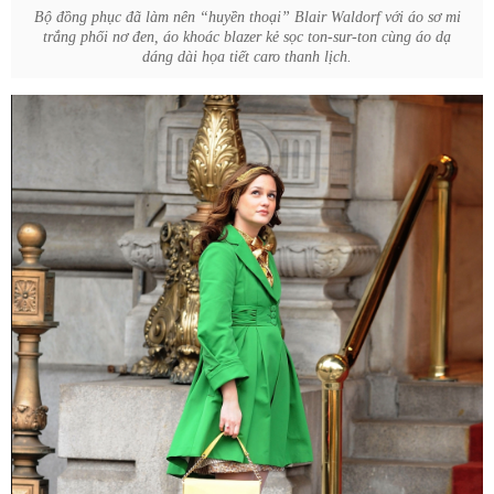
Bộ đồng phục đã làm nên “huyền thoại” Blair Waldorf với áo sơ mi
trắng phối nơ đen, áo khoác blazer kẻ sọc ton-sur-ton cùng áo dạ
dáng dài họa tiết caro thanh lịch.