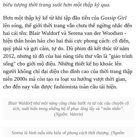
biểu tượng thời trang suốt hơn một thập kỷ qua.
Hơn một thập kỷ kể từ khi tập đầu tiên của
Gossip Girl
lên sóng, thế giới thời trang vẫn chưa thể ngừng nhắc đến
hai cái tên: Blair Waldorf và Serena van der Woodsen -
hiện thân hoàn hảo cho hai thái cực phong cách: cổ điển,
quý phái và gợi cảm, tự do. Dù phim đã kết thúc từ năm
2012, nhưng tủ đồ của hai nàng tiểu thư vẫn là "giáo trình
sống" cho giới mộ điệu. Những thiết kế họ khoác lên
người không chỉ đại diện cho đỉnh cao của thời trang thập
niên 2000s mà còn tạo ra loạt xu hướng vượt thời gian,
cho đến nay vẫn được fashionista toàn cầu tái hiện.
Blair Waldorf như một nàng công chúa bước ra từ các câu chuyện cổ
tích, xuất hiện trong những bộ lễ phục lộng lẫy và “mãn nhãn”.
(Nguồn: Valerie)
Serena là hình mẫu tiêu biểu về phong cách thời thượng. (Nguồn: