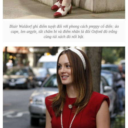
Blair Waldorf ghi điểm tuyệt đối với phong cách preppy cổ điển: áo
cape, len argyle, tất chấm bi và điểm nhấn là đôi Oxford đỏ trắng
cùng túi xách đỏ nổi bật.