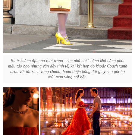
Blair khẳng định gu thời trang “con nhà nòi” bằng khả năng phối
màu táo bạo nhưng vẫn đầy tinh tế, khi kết hợp áo khoác Coach xanh
neon với túi xách vàng chanh, hoàn thiện bằng đôi giày cao gót hở
mũi màu vàng nổi bật.