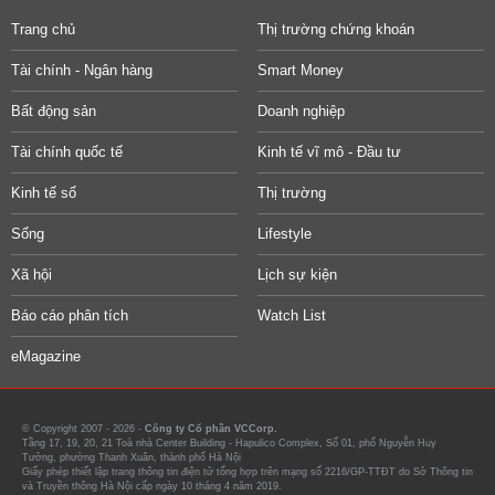
Trang chủ
Thị trường chứng khoán
Tài chính - Ngân hàng
Smart Money
Bất động sản
Doanh nghiệp
Tài chính quốc tế
Kinh tế vĩ mô - Đầu tư
Kinh tế số
Thị trường
Sống
Lifestyle
Xã hội
Lịch sự kiện
Báo cáo phân tích
Watch List
eMagazine
© Copyright 2007 - 2026 -
Công ty Cổ phần VCCorp.
Tầng 17, 19, 20, 21 Toà nhà Center Building - Hapulico Complex, Số 01, phố Nguyễn Huy
Tưởng, phường Thanh Xuân, thành phố Hà Nội
Giấy phép thiết lập trang thông tin điện tử tổng hợp trên mạng số 2216/GP-TTĐT do Sở Thông tin
và Truyền thông Hà Nội cấp ngày 10 tháng 4 năm 2019.