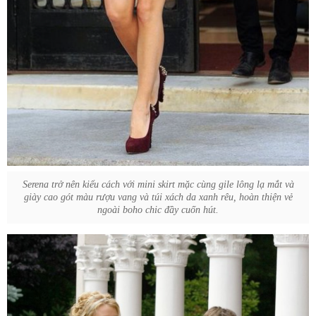
Serena trở nên kiểu cách với mini skirt mặc cùng gile lông lạ mắt và
giày cao gót màu rượu vang và túi xách da xanh rêu, hoàn thiện vẻ
ngoài boho chic đầy cuốn hút.