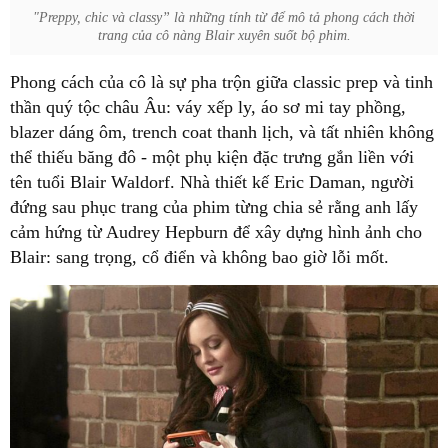
"Preppy, chic và classy” là những tính từ để mô tả phong cách thời
trang của cô nàng Blair xuyên suốt bộ phim.
Phong cách của cô là sự pha trộn giữa classic prep và tinh
thần quý tộc châu Âu: váy xếp ly, áo sơ mi tay phồng,
blazer dáng ôm, trench coat thanh lịch, và tất nhiên không
thể thiếu băng đô - một phụ kiện đặc trưng gắn liền với
tên tuổi Blair Waldorf. Nhà thiết kế Eric Daman, người
đứng sau phục trang của phim từng chia sẻ rằng anh lấy
cảm hứng từ Audrey Hepburn để xây dựng hình ảnh cho
Blair: sang trọng, cổ điển và không bao giờ lỗi mốt.