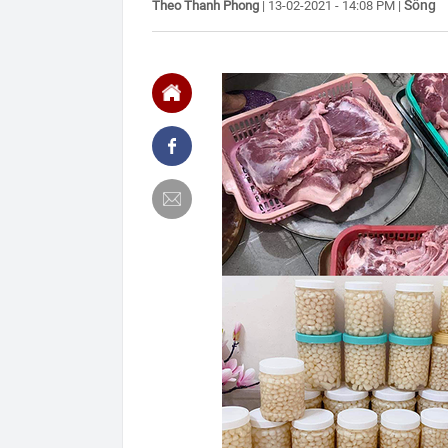
Sống
Theo Thanh Phong
|
13-02-2021 - 14:08 PM
|
16:22
Honda PCX160 
vương của Y
16:18
Patrik Lê Gia
16:15
Một chủ tịch 
16:15
Tình hình hiệ
"lạnh nhất Vi
16:13
Lừa cho thuê 
công ty bị bắt
16:12
Cổ phiếu DN n
đã xảy ra?
16:12
Phương án thi
làm Trưởng Ba
16:07
Chủ tịch Hải 
16:06
Tăng tốc thi 
năm 2026
16:05
13,4 triệu lư