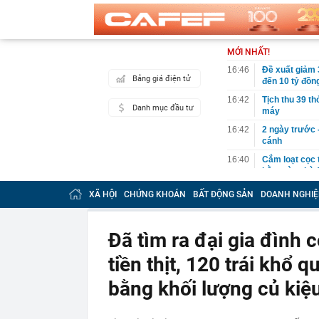
MỚI NHẤT!
16:46
Đề xuất giảm 
Bảng giá điện tử
đến 10 tỷ đồn
16:42
Tịch thu 39 th
Danh mục đầu tư
máy
16:42
2 ngày trước 
cánh
16:40
Cắm loạt cọc 
bằng tòa nhà 
16:38
9 trụ cầu Hồn
XÃ HỘI
CHỨNG KHOÁN
BẤT ĐỘNG SẢN
DOANH NGHIỆ
16:32
Đề xuất giảm 
tỷ đồng
Đã tìm ra đại gia đình c
16:30
Vì sao ghế nh
tiền thịt, 120 trái khổ 
16:30
Bắt giữ Lê Th
16:24
Sau ngày 31/8,
bằng khối lượng củ kiệ
online của kh
16:24
"Tình hình vô
mạch" của Uk