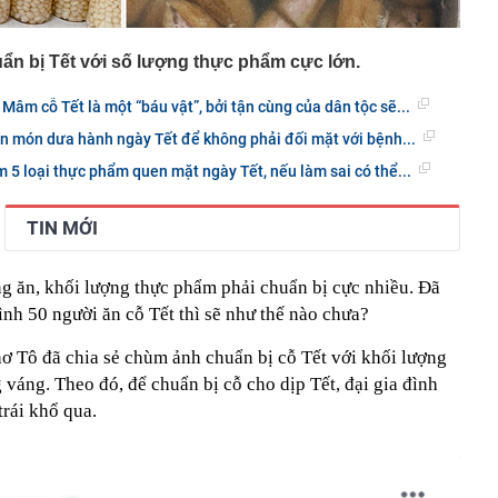
uẩn bị Tết với số lượng thực phẩm cực lớn.
âm cỗ Tết là một “báu vật”, bởi tận cùng của dân tộc sẽ...
n món dưa hành ngày Tết để không phải đối mặt với bệnh...
5 loại thực phẩm quen mặt ngày Tết, nếu làm sai có thể...
TIN MỚI
ng ăn, khối lượng thực phẩm phải chuẩn bị cực nhiều. Đã
ình 50 người ăn cỗ Tết thì sẽ như thế nào chưa?
ơ Tô đã chia sẻ chùm ảnh chuẩn bị cỗ Tết với khối lượng
váng. Theo đó, để chuẩn bị cỗ cho dịp Tết, đại gia đình
trái khổ qua.