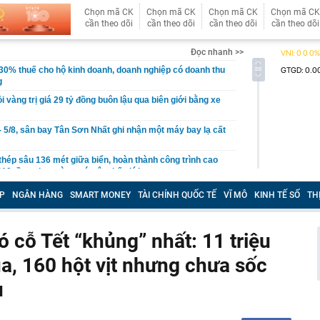
Chọn mã CK
Chọn mã CK
Chọn mã CK
Chọn mã CK
cần theo dõi
cần theo dõi
cần theo dõi
cần theo dõi
Đọc nhanh >>
30% thuế cho hộ kinh doanh, doanh nghiệp có doanh thu
g
ỏi vàng trị giá 29 tỷ đồng buôn lậu qua biên giới bằng xe
- 5/8, sân bay Tân Sơn Nhất ghi nhận một máy bay lạ cất
thép sâu 136 mét giữa biển, hoàn thành công trình cao
110 tầng chưa từng có trên thế giới
g Hà dần lộ diện giữa sông Hồng
P
NGÂN HÀNG
SMART MONEY
TÀI CHÍNH QUỐC TẾ
VĨ MÔ
KINH TẾ SỐ
TH
30% thuế cho hộ kinh doanh, doanh nghiệp thu dưới 10
ó cỗ Tết “khủng” nhất: 11 triệu
ựa thường có lỗ tròn ở giữa?
qua, 160 hột vịt nhưng chưa sốc
ị Quỳnh SN 1995 trong phòng hát karaoke
 một ngân hàng có thể từ chối giao dịch rút/chuyển tiền
u
ách hàng trong trường hợp sau
 cùng phức tạp": Nga đổi chiến thuật, đánh vào "huyết
raine