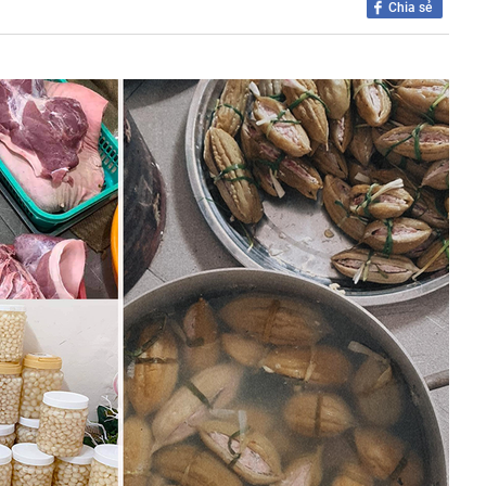
Chia sẻ
2027 trình làng với màn hình TFT và HSTC, đe dọa ngôi
amaha NVX và Honda SH
ng là ai mà gây sốt khi vướng nghi vấn hẹn hò Á hậu Việt?
giữ lời, mua hết lượng cổ phiếu đã đăng ký
n tại của tuyến cáp treo lên thẳng nơi được mệnh danh
ệt Nam": Khi nào đón khách?
nhà đã được ngân hàng bán đấu giá, một chủ tịch HĐQT
hà nước GVR, BCM, GAS... đồng loạt tăng trần: Điều gì
 lại cho học sinh Chuyên Tuyên Quang: Ông Đỗ Anh Tuấn
n chỉ đạo cấp tỉnh
Phát Invest "gom" thành công 10 triệu cổ phiếu HPX
công nút giao cửa ngõ phía Nam Hà Nội, cán đích cuối
ợt tìm kiếm về chủ đề việc làm trong 7 tháng đầu năm