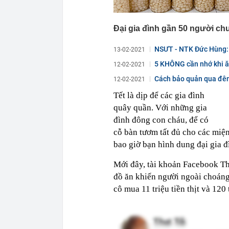
Đại gia đình gần 50 người ch
NSƯT - NTK Đức Hùng: M
13-02-2021
5 KHÔNG cần nhớ khi ă
12-02-2021
Cách bảo quản qua đêm 
12-02-2021
Tết là dịp để các gia đình
quây quần. Với những gia
đình đông con cháu, để có
cỗ bàn tươm tất đủ cho các miệ
bao giờ bạn hình dung đại gia đ
Mới đây, tài khoản Facebook Th
đồ ăn khiến người ngoài choáng 
cô mua 11 triệu tiền thịt và 120 