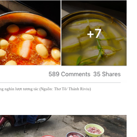
ng nghìn lượt tương tác (Nguồn: Thơ Tô/ Thánh Riviu)