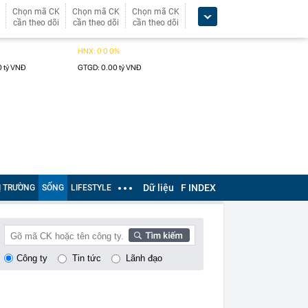
Chọn mã CK
Chọn mã CK
Chọn mã CK
cần theo dõi
cần theo dõi
cần theo dõi
Dữ liệu
F INDEX
Ị TRƯỜNG
SỐNG
LIFESTYLE
Công ty
Tin tức
Lãnh đạo