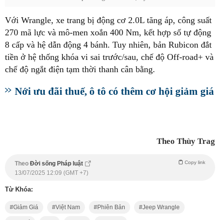
Với Wrangle, xe trang bị động cơ 2.0L tăng áp, công suất
270 mã lực và mô-men xoắn 400 Nm, kết hợp số tự động
8 cấp và hệ dẫn động 4 bánh. Tuy nhiên, bản Rubicon đắt
tiền ở hệ thống khóa vi sai trước/sau, chế độ Off-road+ và
chế độ ngắt điện tạm thời thanh cân bằng.
Nới ưu đãi thuế, ô tô có thêm cơ hội giảm giá
Theo Thùy Trag
Copy link
Theo
Đời sống Pháp luật
13/07/2025 12:09 (GMT +7)
Từ Khóa:
Giảm Giá
Việt Nam
Phiên Bản
Jeep Wrangle