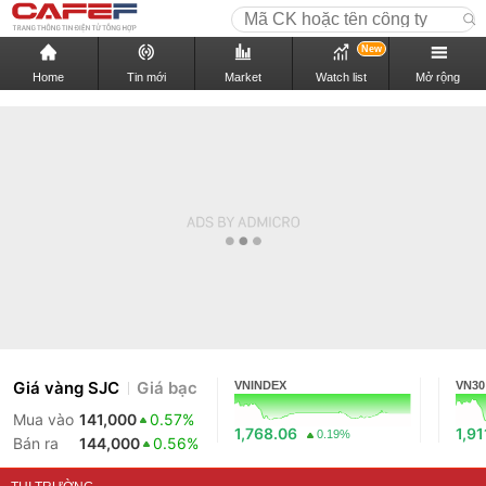
New
Home
Tin mới
Market
Watch list
Mở rộng
Giá vàng SJC
Giá bạc
VNINDEX
VN30
Mua vào
141,000
0.57%
1,768.06
1,91
0.19%
Bán ra
144,000
0.56%