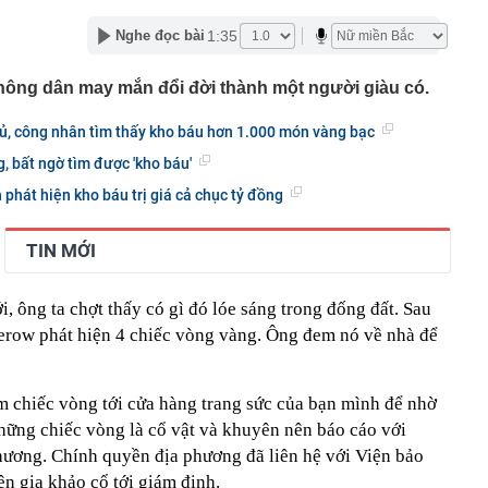
i dùng không biết công dụng của những đường dệt trên
1:35
Nghe đọc bài
ạn bè, người thân đứng tên loạt xe sang
 nông dân may mắn đổi đời thành một người giàu có.
nay, toàn bộ giao dịch thẻ tại ngân hàng sau sẽ tạm thời
ươi dùng chú ý!
hủ, công nhân tìm thấy kho báu hơn 1.000 món vàng bạc
chất Đức Giang “có biến" sau thông tin quan trọng
, bất ngờ tìm được 'kho báu'
y chia hơn 498 triệu cổ phiếu thưởng
h phát hiện kho báu trị giá cả chục tỷ đồng
m chỉ ra cách nhận biết cửa gỗ, tủ gỗ trong nhà bị mối,
ọng: Nhiều người từng thấy nhưng lại bỏ qua
 chính thức giao dịch trên HoSE: Chốt trả cổ tức tiền
TIN MỚI
đồng ngay trong tháng 8
t Nam phát hiện ‘kho báu' lớn nhất thế giới, có thể khai
hí siêu rẻ, Mỹ lập tức tìm tới
i, ông ta chợt thấy có gì đó lóe sáng trong đống đất. Sau
herow phát hiện 4 chiếc vòng vàng. Ông đem nó về nhà để
gửi gần 167.000 tỷ đồng tại ngân hàng, chiếm hơn một
sản, được hưởng lãi suất lên tới 8,9%/năm, thu về gần
iền lãi
ng một vì mê khoảng sân, sau một trận ngập mới hiểu
chiếc vòng tới cửa hàng trang sức của bạn mình để nhờ
ết kiệm chẳng thấm vào đâu
hững chiếc vòng là cổ vật và khuyên nên báo cáo với
 báo người dân không gửi hình ảnh, thông tin sau qua
ương. Chính quyền địa phương đã liên hệ với Viện bảo
book
n gia khảo cổ tới giám định.