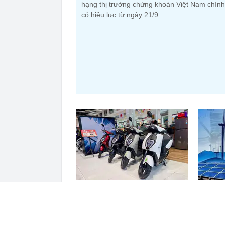
hạng thị trường chứng khoán Việt Nam chính
có hiệu lực từ ngày 21/9.
Honda lỗ 10 tỷ USD từ xe điện
Bamboo 
năm 2025-2026, ước tính lỗ
công ty
thêm 3,3 tỷ USD năm 2026-2027