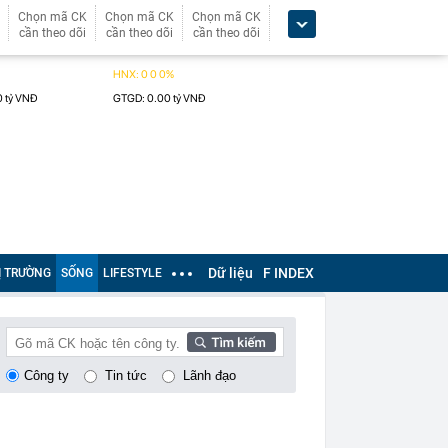
Chọn mã CK
Chọn mã CK
Chọn mã CK
cần theo dõi
cần theo dõi
cần theo dõi
Dữ liệu
F INDEX
Ị TRƯỜNG
SỐNG
LIFESTYLE
Công ty
Tin tức
Lãnh đạo