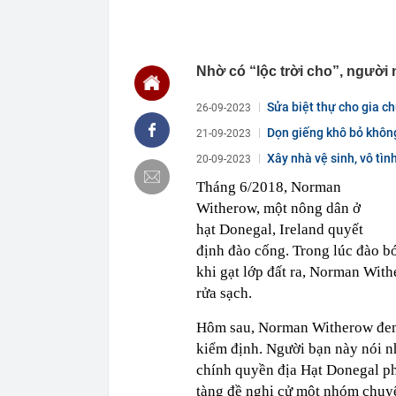
12:09
Hơn 90% ngườ
khăn tắm
12:04
Mr Pips nhờ b
Nhờ có “lộc trời cho”, người
12:00
Từ 20h00 hôm 
gián đoạn, ng
Sửa biệt thự cho gia c
26-09-2023
12:00
Cổ phiếu Hóa 
Dọn giếng khô bỏ không
21-09-2023
11:59
BIDV chốt ngà
Xây nhà vệ sinh, vô tìn
11:58
Thợ mộc lâu nă
20-09-2023
mọt nghiêm tr
Tháng 6/2018, Norman
11:56
Điện Máy Xanh
Witherow, một nông dân ở
mặt 5.000 tỷ 
hạt Donegal, Ireland quyết
11:51
Láng giềng Việ
thác với chi p
định đào cống. Trong lúc đào bớ
khi gạt lớp đất ra, Norman Wit
11:45
Một tập đoàn 
nửa tổng tài 
rửa sạch.
5.000 tỷ đồng t
11:43
Mua căn hộ tầ
Hôm sau, Norman Witherow đem 
khoản tiền ti
kiểm định. Người bạn này nói n
11:40
Công an thông
chính quyền địa Hạt Donegal ph
Zalo và Face
tàng đề nghị cử một nhóm chuyê