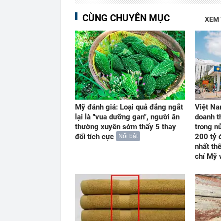
CÙNG CHUYÊN MỤC
XEM
Mỹ đánh giá: Loại quả đắng ngắt
Việt Na
lại là "vua dưỡng gan", người ăn
doanh t
thường xuyên sớm thấy 5 thay
trong n
đổi tích cực
200 tỷ 
Nổi bật
nhất th
chí Mỹ 