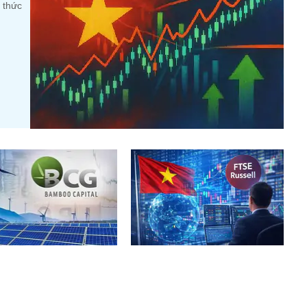
 thức
Capital bị huỷ tư cách
Vietcap gọi tên 29 cổ phiếu có
 đại chúng
thể đón dòng vốn tỷ USD sau
nâng hạng