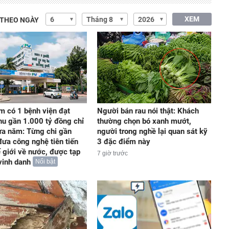
XEM
 THEO NGÀY
m có 1 bệnh viện đạt
Người bán rau nói thật: Khách
hu gần 1.000 tỷ đồng chỉ
thường chọn bó xanh mướt,
ửa năm: Từng chi gần
người trong nghề lại quan sát kỹ
đưa công nghệ tiên tiến
3 đặc điểm này
ế giới về nước, được tạp
7 giờ trước
vinh danh
Nổi bật