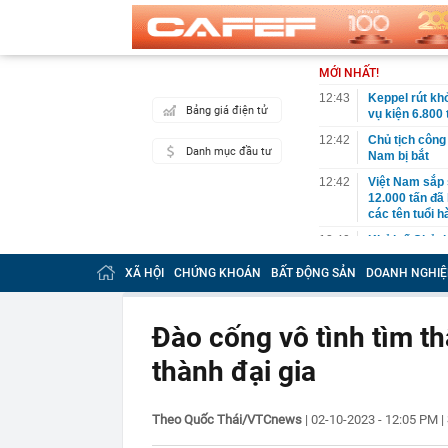
MỚI NHẤT!
12:43
Keppel rút khỏ
Bảng giá điện tử
vụ kiện 6.800 
12:42
Chủ tịch công
Danh mục đầu tư
Nam bị bắt
12:42
Việt Nam sắp 
12.000 tấn đã 
các tên tuổi h
12:40
Khởi tố Chủ t
12:38
Tạm giữ hình 
XÃ HỘI
CHỨNG KHOÁN
BẤT ĐỘNG SẢN
DOANH NGHIỆ
12:35
Phát hiện 2 t
đường cao tố
Đào cống vô tình tìm t
12:23
Người bán rau
trong nghề lạ
thành đại gia
12:17
Mẹ đảm ở Nghệ
nằm ở 25 phú
Theo Quốc Thái/VTCnews
|
02-10-2023 - 12:05 PM
|
12:16
Cất tiền tron
đáng sợ bên t