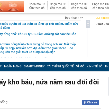
Chọn mã CK
Chọn mã CK
Chọn mã CK
Chọn mã CK
cần theo dõi
cần theo dõi
cần theo dõi
cần theo dõi
Đọc nhanh >>
i siêu dự án có toà tháp 88 tầng tại Thủ Thiêm, chấm dứt
tỷ đồng
 ty từng “nổ” có 100 tỷ USD làm đường sắt cao tốc Bắc
sở hữu công trình chưa từng có trong lịch sử: Mái thép
lắp đủ nhịp, nơi lớn hơn địa điểm trao giải Oscar… do
àng đầu thế giới thiết kế cũng dần lộ diện
ịch Mekolor “nổ” sở hữu chục tỷ Euro
sự Trần Thị Nguyên SN 2001
P
NGÂN HÀNG
SMART MONEY
TÀI CHÍNH QUỐC TẾ
VĨ MÔ
KINH TẾ SỐ
TH
hùng các-tông chứa 24 tỷ đồng tiền mặt bị vứt bên vệ
c
hấy kho báu, nửa năm sau đổi đời
 nói thật: Khách thường chọn bó xanh mướt, người
i quan sát kỹ 3 đặc điểm này
 An bận chăm con 4 tuổi vẫn giữ nhà luôn gọn: Bí quyết
t mỗi ngày
Sống
g két sắt, người phụ nữ "suýt ngất" trước cảnh tượng
Chia sẻ
rong