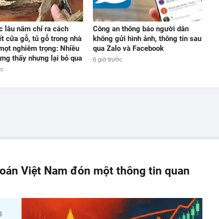
 lâu năm chỉ ra cách
Công an thông báo người dân
ết cửa gỗ, tủ gỗ trong nhà
không gửi hình ảnh, thông tin sau
 mọt nghiêm trọng: Nhiều
qua Zalo và Facebook
ừng thấy nhưng lại bỏ qua
6 giờ trước
ớc
oán Việt Nam đón một thông tin quan
g