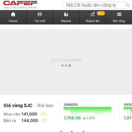
New
Home
Tin mới
Market
Watch list
Mở rộng
Giá vàng SJC
Giá bạc
VNINDEX
VN30
Mua vào
141,000
0%
1,768.06
1,91
0.19%
Bán ra
144,000
0%