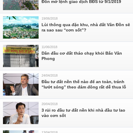
Đồn mở lệnh giao dịch BĐS từ 9/1/2019
19/06/2018
Lùi thông qua đặc khu, nhà đất Vân Đồn sẽ
ra sao sau “cơn sốt”?
11/06/2018
Dân đầu cơ đất tháo chạy khỏi Bắc Vân
Phong
24/04/2018
Đầu tư đất nền thế nào để an toàn, tránh
“lướt sóng” theo đám đông rất dễ thua lỗ
20/04/2018
3 rủi ro đầu tư đất nền khi nhà đầu tư lao
vào cơn sốt
13/04/2018