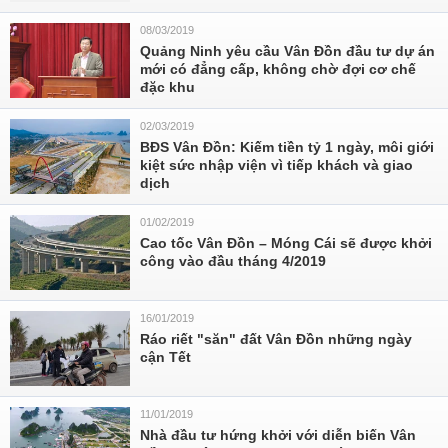
08/03/2019
Quảng Ninh yêu cầu Vân Đồn đầu tư dự án
mới có đẳng cấp, không chờ đợi cơ chế
đặc khu
02/03/2019
BĐS Vân Đồn: Kiếm tiền tỷ 1 ngày, môi giới
kiệt sức nhập viện vì tiếp khách và giao
dịch
01/02/2019
Cao tốc Vân Đồn – Móng Cái sẽ được khởi
công vào đầu tháng 4/2019
16/01/2019
Ráo riết "săn" đất Vân Đồn những ngày
cận Tết
11/01/2019
Nhà đầu tư hứng khởi với diễn biến Vân