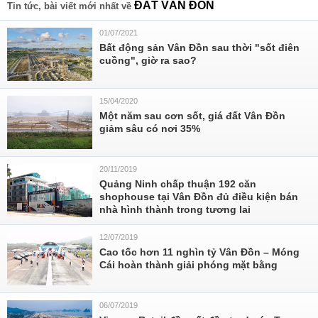
ĐẤT VÂN ĐỒN
Tin tức, bài viết mới nhất về
01/07/2021
Bất động sản Vân Đồn sau thời "sốt điên
cuồng", giờ ra sao?
15/04/2020
Một năm sau cơn sốt, giá đất Vân Đồn
giảm sâu có nơi 35%
20/11/2019
Quảng Ninh chấp thuận 192 căn
shophouse tại Vân Đồn đủ điều kiện bán
nhà hình thành trong tương lai
12/07/2019
Cao tốc hơn 11 nghìn tỷ Vân Đồn – Móng
Cái hoàn thành giải phóng mặt bằng
06/07/2019