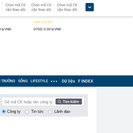
Chọn mã CK
Chọn mã CK
Chọn mã CK
cần theo dõi
cần theo dõi
cần theo dõi
Dữ liệu
F INDEX
Ị TRƯỜNG
SỐNG
LIFESTYLE
Công ty
Tin tức
Lãnh đạo