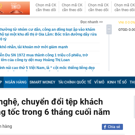
Chọn mã CK
Chọn mã CK
Chọn mã CK
Chọn mã CK
cần theo dõi
cần theo dõi
cần theo dõi
cần theo dõi
Đọc nhanh >>
 thường từ nhóm cư dân, công an đồng loạt ập vào khám
 hộ tại một khu đô thị ở Gia Lâm: Bóc trần đường dây rửa
0 tỷ
khó nhằn, tài khoản mở mới giảm mạnh
ễn Du SN 1972 mua thành công 1 triệu cổ phiếu, trở
 lớn của công ty dệt may Hoàng Thị Loan
đỉnh núi cao thứ 5 Việt Nam, là “ cột mốc thiêng liêng đẹp
ng” ở độ cao trên 3.000m, điểm đến "trong mơ" của dân
P
NGÂN HÀNG
SMART MONEY
TÀI CHÍNH QUỐC TẾ
VĨ MÔ
KINH TẾ SỐ
TH
 hệ thống y khoa tư nhân sở hữu 14 bệnh viện, 2.900
vừa được vinh danh "Hệ thống Y khoa tốt nhất Việt Nam
nghệ, chuyển đổi tệp khách
hoán bị HoSE cắt margin trong tháng 8
g tốc trong 6 tháng cuối năm
iệp Việt thu hơn 1 tỷ USD ở nước ngoài trong nửa đầu
i nhuận tăng hơn 120%
Vietcap dự phóng VN-Index có thể chạm mốc 1.885 điểm
ân hàng
Chia sẻ
áng 8