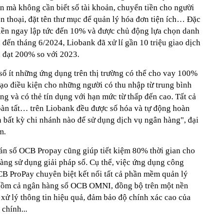
n mà không cần biết số tài khoản, chuyển tiền cho người
n thoại, đặt tên thư mục để quản lý hóa đơn tiện ích… Đặc
tiền ngay lập tức đến 10% và được chủ động lựa chọn danh
 đến tháng 6/2024, Liobank đã xử lí gần 10 triệu giao dịch
, đạt 200% so với 2023.
 số ít những ứng dụng trên thị trường có thể cho vay 100%
tạo điều kiện cho những người có thu nhập từ trung bình
ng và có thẻ tín dụng với hạn mức từ thấp đến cao. Tất cả
hoàn tất… trên Liobank đều được số hóa và tự động hoàn
 bất kỳ chi nhánh nào để sử dụng dịch vụ ngân hàng", đại
m.
oán số OCB Propay cũng giúp tiết kiệm 80% thời gian cho
àng sử dụng giải pháp số. Cụ thể, việc ứng dụng công
B ProPay chuyên biệt kết nối tất cả phần mềm quản lý
 gồm cả ngân hàng số OCB OMNI, đồng bộ trên một nền
ộ xử lý thông tin hiệu quả, đảm bảo độ chính xác cao của
 chính...