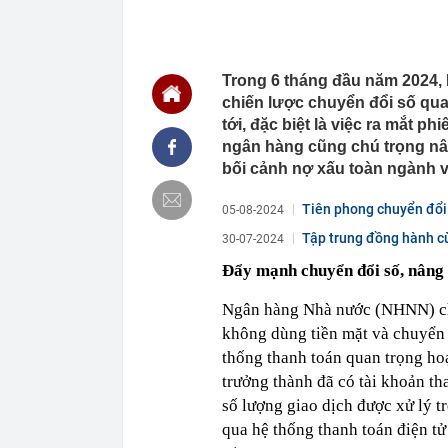
00:01
VNPT nắm giữ 
Viettel Global
00:01
Nắm trong ta
MWG chỉ nga
Trong 6 tháng đầu năm 2024,
00:01
Khám xét ngôi
chiến lược chuyển đổi số quan
5 thỏi vàng gi
tới, đặc biệt là việc ra mắt 
23:28
4 dấu hiệu nh
ngân hàng cũng chú trọng nâ
23:12
Quốc gia có l
bối cảnh nợ xấu toàn ngành 
vượt Hàn Quốc
23:01
Người bán trá
Tiên phong chuyển đổi 
05-08-2024
nghề lại kiểm 
Tập trung đồng hành c
30-07-2024
23:00
Tiếp viên tàu
sao nhiều hơn
Đẩy mạnh chuyển đổi số, nâng 
22:34
Cụ bà 70 tuổi
biết bí quyết
Ngân hàng Nhà nước (NHNN) cho
22:34
Ngôi nhà chứ
không dùng tiền mặt và chuyển đ
22:31
Giá vàng vượt
thống thanh toán quan trọng ho
trưởng thành đã có tài khoản t
22:30
Một doanh ngh
số lượng giao dịch được xử lý t
22:08
Lời khuyên ch
qua hệ thống thanh toán điện tử