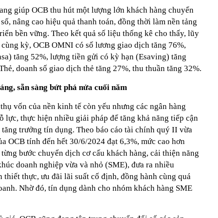
ang giúp OCB thu hút một lượng lớn khách hàng chuyển
số, nâng cao hiệu quả thanh toán, đồng thời làm nền tảng
riển bền vững. Theo kết quả số liệu thống kê cho thấy, lũy
i cùng kỳ, OCB OMNI có số lương giao dịch tăng 76%,
sa) tăng 52%, lượng tiền gửi có kỳ hạn (Esaving) tăng
hẻ, doanh số giao dịch thẻ tăng 27%, thu thuần tăng 32%.
sáng, sẵn sàng bứt phá nửa cuối năm
p thụ vốn của nền kinh tế còn yếu nhưng các ngân hàng
ỗ lực, thực hiện nhiều giải pháp để tăng khả năng tiếp cận
tăng trưởng tín dụng. Theo báo cáo tài chính quý II vừa
của OCB tính đến hết 30/6/2024 đạt 6,3%, mức cao hơn
c từng bước chuyển dịch cơ cấu khách hàng, cải thiện năng
n khúc doanh nghiệp vừa và nhỏ (SME), đưa ra nhiều
h thiết thực, ưu đãi lãi suất cố định, đồng hành cùng quá
h doanh. Nhờ đó, tín dụng dành cho nhóm khách hàng SME