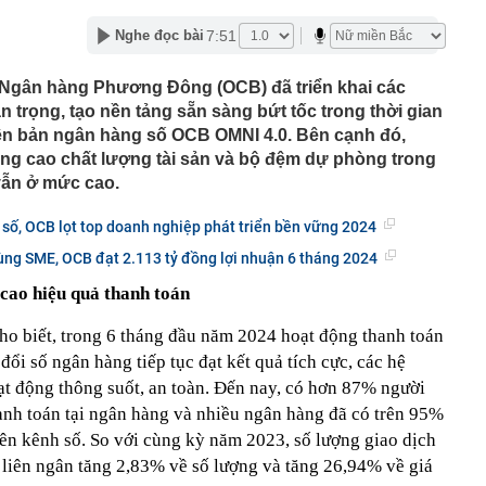
lượng tiền hơn 62.000 tỷ đồng, lớn hơn cả Vinhomes,
7:51
Nghe đọc bài
y Điện Máy Xanh, Bách Hóa Xanh, An Khang, vốn hóa
ng DMX
 Ngân hàng Phương Đông (OCB) đã triển khai các
 nhà cổ, phát hiện 'kho báu' gồm 1.000 đồng tiền vàng và
 trọng, tạo nền tảng sẵn sàng bứt tốc trong thời gian
ấu trong nhiều ngăn bí mật - giá trị hơn 18 tỷ đồng
phiên bản ngân hàng số OCB OMNI 4.0. Bên cạnh đó,
ận biết ngôi nhà có phong thuỷ không thuận lợi
ng cao chất lượng tài sản và bộ đệm dự phòng trong
ượng khách đến Việt Nam đông nhất 7 tháng đầu năm,
vẫn ở mức cao.
 và Nga, gấp gần 6 lần Ấn Độ
i cây tiết lộ: Khách thường chọn quả to, người trong
số, OCB lọt top doanh nghiệp phát triển bền vững 2024
tra 5 chi tiết này trước
ùng SME, OCB đạt 2.113 tỷ đồng lợi nhuận 6 tháng 2024
 cao tốc quỳ gối 1h an ủi khách: 7 năm sau ở khách sạn 5
 ở nhà, bay hạng thương gia
cao hiệu quả thanh toán
 có xương trẻ khỏe như phụ nữ 30, bác sĩ kinh ngạc khi
 biết, trong 6 tháng đầu năm 2024 hoạt động thanh toán
a đựng tâm huyết của NSND Tự Long
ổi số ngân hàng tiếp tục đạt kết quả tích cực, các hệ
 4.300 USD/ounce, chuyên gia dự báo đỉnh mới
ạt động thông suốt, an toàn. Đến nay, có hơn 87% người
hanh toán tại ngân hàng và nhiều ngân hàng đã có trên 95%
iệp dầu khí đem hơn 42.200 tỷ đồng gửi ngân hàng
rên kênh số. So với cùng kỳ năm 2023, số lượng giao dịch
o những người không rút điện ấm siêu tốc trước khi ngủ
 liên ngân tăng 2,83% về số lượng và tăng 26,94% về giá