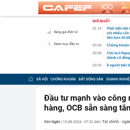
MỚI NHẤT!
01:14
Phát hiện bất
Bảng giá điện tử
xét nhiều căn
tiền hơn 30.00
Danh mục đầu tư
00:08
Chứng khoán 
00:08
Chủ tịch Nguy
thành cổ đông
00:05
Ít người biết 
nhất biên cươ
trekking
XÃ HỘI
CHỨNG KHOÁN
BẤT ĐỘNG SẢN
DOANH NGHIỆ
00:05
Việt Nam có 1
giường bệnh, 
2026"
Đầu tư mạnh vào công 
00:05
56 mã chứng k
hàng, OCB sẵn sàng tăn
00:03
Một doanh ngh
năm 2026, lợ
00:03
Chứng khoán 
Tài chính - ng
Kim Ngân
|
15-08-2024 - 07:32 AM
|
ngay trong th