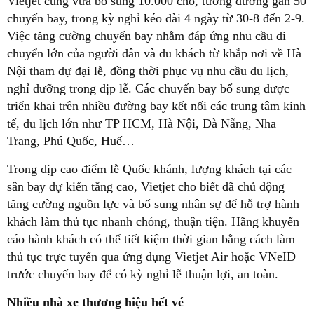
Vietjet cũng vừa bổ sung 10.000 chỗ, tương đương gần 50
chuyến bay, trong kỳ nghỉ kéo dài 4 ngày từ 30-8 đến 2-9.
Việc tăng cường chuyến bay nhằm đáp ứng nhu cầu di
chuyển lớn của người dân và du khách từ khắp nơi về Hà
Nội tham dự đại lễ, đồng thời phục vụ nhu cầu du lịch,
nghỉ dưỡng trong dịp lễ. Các chuyến bay bổ sung được
triển khai trên nhiều đường bay kết nối các trung tâm kinh
tế, du lịch lớn như TP HCM, Hà Nội, Đà Nẵng, Nha
Trang, Phú Quốc, Huế…
Trong dịp cao điểm lễ Quốc khánh, lượng khách tại các
sân bay dự kiến tăng cao, Vietjet cho biết đã chủ động
tăng cường nguồn lực và bổ sung nhân sự để hỗ trợ hành
khách làm thủ tục nhanh chóng, thuận tiện. Hãng khuyến
cáo hành khách có thể tiết kiệm thời gian bằng cách làm
thủ tục trực tuyến qua ứng dụng Vietjet Air hoặc VNeID
trước chuyến bay để có kỳ nghỉ lễ thuận lợi, an toàn.
Nhiều nhà xe thương hiệu hết vé