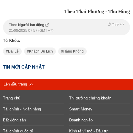
Theo Thái Phương - Thu Hồng
Copy link
Theo
Người lao động
21/08/2025 07:57 (GMT +7)
Từ Khóa:
Đại Lễ
Khách Du Lịch
Hàng Không
TIN MỚI CẬP NHẬT
Lên đầu trang
Trang chủ
Thị trường chứng khoán
Tài chính - Ngân hàng
Smart Money
Bất động sản
Doanh nghiệp
Tài chính quốc tế
Kinh tế vĩ mô - Đầu tư