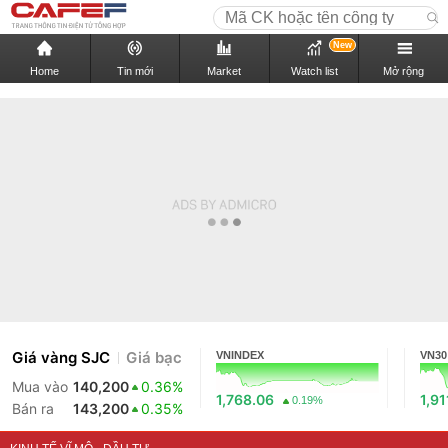
New
Home
Tin mới
Market
Watch list
Mở rộng
Giá vàng SJC
Giá bạc
VNINDEX
VN30
Mua vào
140,200
0.36%
1,768.06
1,91
0.19%
Bán ra
143,200
0.35%