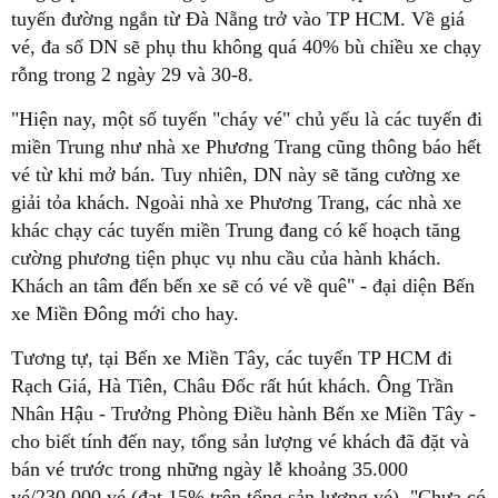
tuyến đường ngắn từ Đà Nẵng trở vào TP HCM. Về giá
vé, đa số DN sẽ phụ thu không quá 40% bù chiều xe chạy
rỗng trong 2 ngày 29 và 30-8.
"Hiện nay, một số tuyến "cháy vé" chủ yếu là các tuyến đi
miền Trung như nhà xe Phương Trang cũng thông báo hết
vé từ khi mở bán. Tuy nhiên, DN này sẽ tăng cường xe
giải tỏa khách. Ngoài nhà xe Phương Trang, các nhà xe
khác chạy các tuyến miền Trung đang có kế hoạch tăng
cường phương tiện phục vụ nhu cầu của hành khách.
Khách an tâm đến bến xe sẽ có vé về quê" - đại diện Bến
xe Miền Đông mới cho hay.
Tương tự, tại Bến xe Miền Tây, các tuyến TP HCM đi
Rạch Giá, Hà Tiên, Châu Đốc rất hút khách. Ông Trần
Nhân Hậu - Trưởng Phòng Điều hành Bến xe Miền Tây -
cho biết tính đến nay, tổng sản lượng vé khách đã đặt và
bán vé trước trong những ngày lễ khoảng 35.000
vé/230.000 vé (đạt 15% trên tổng sản lượng vé). "Chưa có