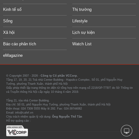
Kinh tế số
Thị trường
Sống
Lifestyle
Xã hội
Lịch sự kiện
Báo cáo phân tích
Watch List
eMagazine
© Copyright 2007 - 2026 -
Công ty Cổ phần VCCorp.
Tầng 17, 19, 20, 21 Toà nhà Center Building - Hapulico Complex, Số 01, phố Nguyễn Huy
Tưởng, phường Thanh Xuân, thành phố Hà Nội
Giấy phép thiết lập trang thông tin điện tử tổng hợp trên mạng số 2216/GP-TTĐT do Sở Thông tin
và Truyền thông Hà Nội cấp ngày 10 tháng 4 năm 2019.
Tầng 21, tòa nhà Center Building.
Địa chỉ: Số 01, phố Nguyễn Huy Tưởng, phường Thanh Xuân, thành phố Hà Nội
Điện thoại: 024 7309 5555 Máy lẻ 292. Fax: 024-39744082
Email: info@cafef.vn
Chịu trách nhiệm quản lý nội dung:
Ông Nguyễn Thế Tân
Hỗ trợ quảng cáo :