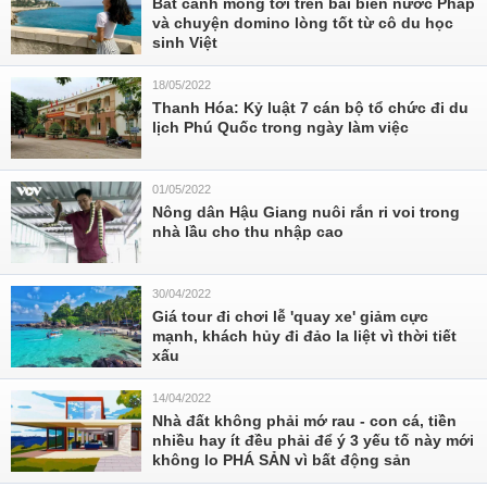
Bát canh mồng tơi trên bãi biển nước Pháp
và chuyện domino lòng tốt từ cô du học
sinh Việt
18/05/2022
Thanh Hóa: Kỷ luật 7 cán bộ tổ chức đi du
lịch Phú Quốc trong ngày làm việc
01/05/2022
Nông dân Hậu Giang nuôi rắn ri voi trong
nhà lầu cho thu nhập cao
30/04/2022
Giá tour đi chơi lễ 'quay xe' giảm cực
mạnh, khách hủy đi đảo la liệt vì thời tiết
xấu
14/04/2022
Nhà đất không phải mớ rau - con cá, tiền
nhiều hay ít đều phải để ý 3 yếu tố này mới
không lo PHÁ SẢN vì bất động sản