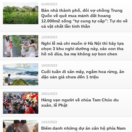
01/06/2023
Bán nhà thành phố, đôi vợ chồng Trung
Quốc về quê mua mảnh đất hoang
12.000m2 sống “tự cung tự cấp”: Tự do về
cả vật chất lẫn tinh thần
12/04/2023
Nghỉ lễ mà chỉ muốn ở Hà Nội thì hãy lựa
chọn 3 khu nghỉ dưỡng này, các con tha
hồ nô đùa, ba mẹ không sợ bon chen
16/03/2023
Cuối tuần đi săn mây, ngắm hoa rừng, ăn
đặc sản giá chưa đến 1 triệu
29/01/2023
Hàng vạn người về chùa Tam Chúc du
xuân, lễ Phật
14/12/2022
Điểm danh những dự án căn hộ phía Nam