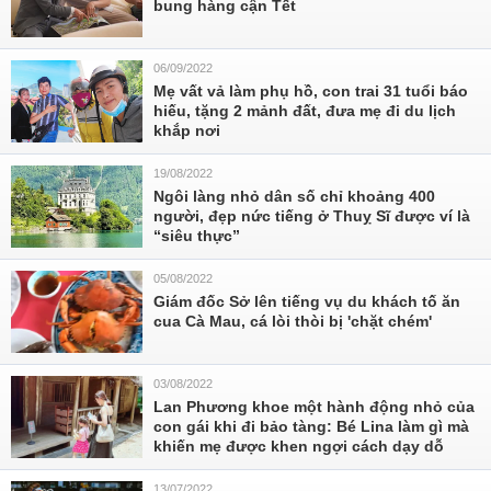
bung hàng cận Tết
06/09/2022
Mẹ vất vả làm phụ hồ, con trai 31 tuổi báo
hiếu, tặng 2 mảnh đất, đưa mẹ đi du lịch
khắp nơi
19/08/2022
Ngôi làng nhỏ dân số chỉ khoảng 400
người, đẹp nức tiếng ở Thuỵ Sĩ được ví là
“siêu thực”
05/08/2022
Giám đốc Sở lên tiếng vụ du khách tố ăn
cua Cà Mau, cá lòi thòi bị 'chặt chém'
03/08/2022
Lan Phương khoe một hành động nhỏ của
con gái khi đi bảo tàng: Bé Lina làm gì mà
khiến mẹ được khen ngợi cách dạy dỗ
13/07/2022