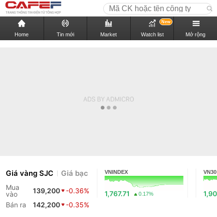
New
Home
Tin mới
Market
Watch list
Mở rộng
Giá vàng SJC
Giá bạc
VNINDEX
VN30
Mua
139,200
-0.36%
1,767.71
1,90
vào
0.17%
Bán ra
142,200
-0.35%