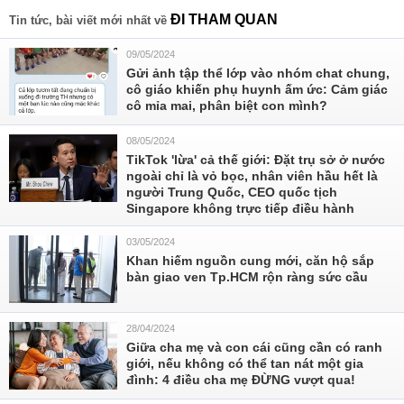
ĐI THAM QUAN
Tin tức, bài viết mới nhất về
09/05/2024
Gửi ảnh tập thể lớp vào nhóm chat chung,
cô giáo khiến phụ huynh ấm ức: Cảm giác
cô mỉa mai, phân biệt con mình?
08/05/2024
TikTok 'lừa' cả thế giới: Đặt trụ sở ở nước
ngoài chỉ là vỏ bọc, nhân viên hầu hết là
người Trung Quốc, CEO quốc tịch
Singapore không trực tiếp điều hành
03/05/2024
Khan hiếm nguồn cung mới, căn hộ sắp
bàn giao ven Tp.HCM rộn ràng sức cầu
28/04/2024
Giữa cha mẹ và con cái cũng cần có ranh
giới, nếu không có thể tan nát một gia
đình: 4 điều cha mẹ ĐỪNG vượt qua!