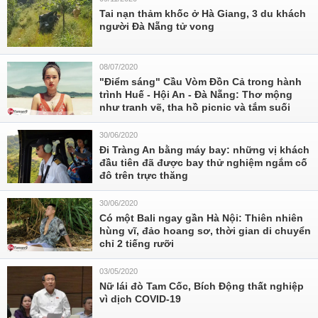
Tai nạn thảm khốc ở Hà Giang, 3 du khách
người Đà Nẵng tử vong
08/07/2020
"Điểm sáng" Cầu Vòm Đồn Cả trong hành
trình Huế - Hội An - Đà Nẵng: Thơ mộng
như tranh vẽ, tha hồ picnic và tắm suối
30/06/2020
Đi Tràng An bằng máy bay: những vị khách
đầu tiên đã được bay thử nghiệm ngắm cố
đô trên trực thăng
30/06/2020
Có một Bali ngay gần Hà Nội: Thiên nhiên
hùng vĩ, đảo hoang sơ, thời gian di chuyển
chỉ 2 tiếng rưỡi
03/05/2020
Nữ lái đò Tam Cốc, Bích Động thất nghiệp
vì dịch COVID-19