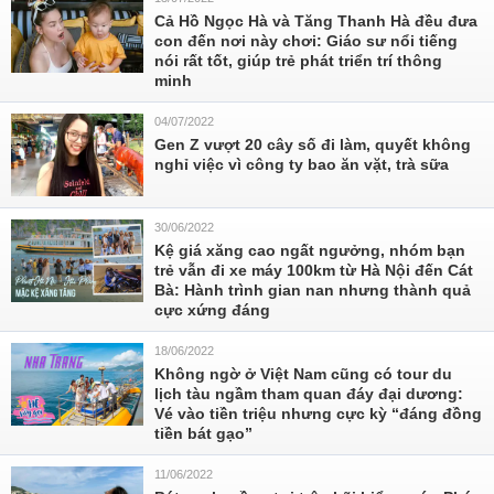
Cả Hồ Ngọc Hà và Tăng Thanh Hà đều đưa
con đến nơi này chơi: Giáo sư nổi tiếng
nói rất tốt, giúp trẻ phát triển trí thông
minh
04/07/2022
Gen Z vượt 20 cây số đi làm, quyết không
nghỉ việc vì công ty bao ăn vặt, trà sữa
30/06/2022
Kệ giá xăng cao ngất ngưởng, nhóm bạn
trẻ vẫn đi xe máy 100km từ Hà Nội đến Cát
Bà: Hành trình gian nan nhưng thành quả
cực xứng đáng
18/06/2022
Không ngờ ở Việt Nam cũng có tour du
lịch tàu ngầm tham quan đáy đại dương:
Vé vào tiền triệu nhưng cực kỳ “đáng đồng
tiền bát gạo”
11/06/2022