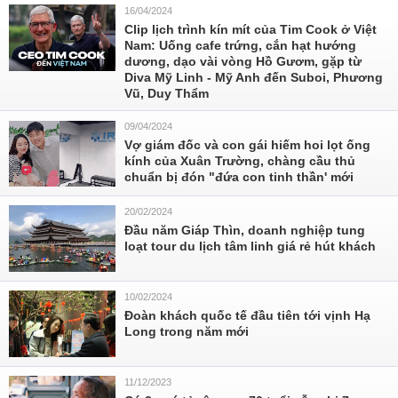
16/04/2024
Clip lịch trình kín mít của Tim Cook ở Việt
Nam: Uống cafe trứng, cắn hạt hướng
dương, dạo vài vòng Hồ Gươm, gặp từ
Diva Mỹ Linh - Mỹ Anh đến Suboi, Phương
Vũ, Duy Thẩm
09/04/2024
Vợ giám đốc và con gái hiếm hoi lọt ống
kính của Xuân Trường, chàng cầu thủ
chuẩn bị đón "đứa con tinh thần' mới
20/02/2024
Đầu năm Giáp Thìn, doanh nghiệp tung
loạt tour du lịch tâm linh giá rẻ hút khách
10/02/2024
Đoàn khách quốc tế đầu tiên tới vịnh Hạ
Long trong năm mới
11/12/2023