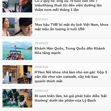
Có 2 quý tử, ông cụ 70 tuổi vẫn chi 7
triệu/tháng thuê tôi đến viện dưỡng lão
thăm nom mỗi tháng 1 lần
30/11/2023
'Hoa hậu TVB' bí mật du lịch Việt Nam, khoe
mặt mộc ấn tượng ở tuổi U50
29/10/2023
Khách Hàn Quốc, Trung Quốc đến Khánh
Hòa tăng mạnh
29/08/2023
H’Hen Niê khoe nhà làm cho em gái: Gộp 3
căn dài như sàn catwalk, cây trái bao
quanh thích mắt
23/06/2023
Đi xem triển lãm, bé gái phát hiện điều 'bất
thường' dưới tác phẩm của Lý Bạch