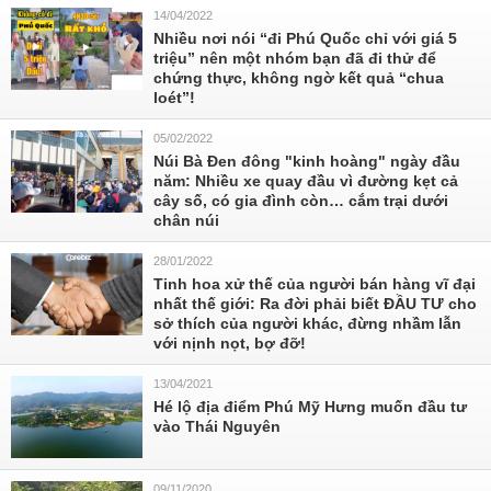
14/04/2022
Nhiều nơi nói “đi Phú Quốc chỉ với giá 5
triệu” nên một nhóm bạn đã đi thử để
chứng thực, không ngờ kết quả “chua
loét”!
05/02/2022
Núi Bà Đen đông "kinh hoàng" ngày đầu
năm: Nhiều xe quay đầu vì đường kẹt cả
cây số, có gia đình còn… cắm trại dưới
chân núi
28/01/2022
Tinh hoa xử thế của người bán hàng vĩ đại
nhất thế giới: Ra đời phải biết ĐẦU TƯ cho
sở thích của người khác, đừng nhầm lẫn
với nịnh nọt, bợ đỡ!
13/04/2021
Hé lộ địa điểm Phú Mỹ Hưng muốn đầu tư
vào Thái Nguyên
09/11/2020