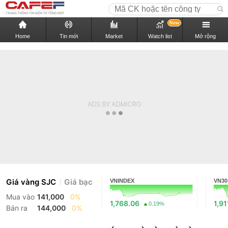
New
Home
Tin mới
Market
Watch list
Mở rộng
Giá vàng SJC
Giá bạc
VNINDEX
VN30
Mua vào
141,000
0%
1,768.06
1,91
0.19%
Bán ra
144,000
0%