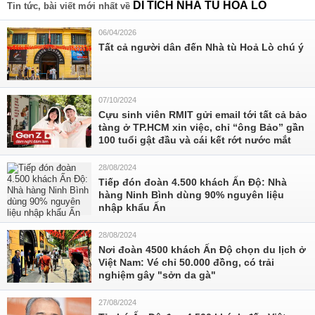
DI TÍCH NHÀ TÙ HOẢ LÒ
Tin tức, bài viết mới nhất về
06/04/2026
Tất cả người dân đến Nhà tù Hoả Lò chú ý
07/10/2024
Cựu sinh viên RMIT gửi email tới tất cả bảo
tàng ở TP.HCM xin việc, chỉ “ông Bảo” gần
100 tuổi gật đầu và cái kết rớt nước mắt
28/08/2024
Tiếp đón đoàn 4.500 khách Ấn Độ: Nhà
hàng Ninh Bình dùng 90% nguyên liệu
nhập khẩu Ấn
28/08/2024
Nơi đoàn 4500 khách Ấn Độ chọn du lịch ở
Việt Nam: Vé chỉ 50.000 đồng, có trải
nghiệm gây "sởn da gà"
27/08/2024