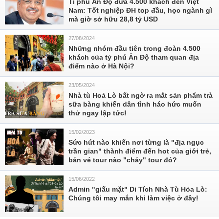
Tỉ phú Ấn Độ đưa 4.500 khách đến Việt
Nam: Tốt nghiệp ĐH top đầu, học ngành gì
mà giờ sở hữu 28,8 tỷ USD
27/08/2024
Những nhóm đầu tiên trong đoàn 4.500
khách của tỷ phú Ấn Độ tham quan địa
điểm nào ở Hà Nội?
23/05/2024
Nhà tù Hoả Lò bất ngờ ra mắt sản phẩm trà
sữa bàng khiến dân tình háo hức muốn
thử ngay lập tức!
15/02/2023
Sức hút nào khiến nơi từng là "địa ngục
trần gian" thành điểm đến hot của giới trẻ,
bán vé tour nào "cháy" tour đó?
15/06/2022
Admin "giấu mặt" Di Tích Nhà Tù Hỏa Lò:
Chúng tôi may mắn khi làm việc ở đây!