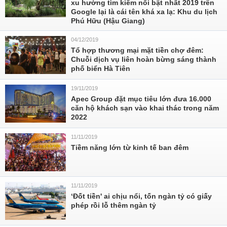
xu hướng tìm kiếm nổi bật nhất 2019 trên
Google lại là cái tên khá xa lạ: Khu du lịch
Phú Hữu (Hậu Giang)
04/12/2019
Tổ hợp thương mại mặt tiền chợ đêm:
Chuỗi dịch vụ liên hoàn bừng sáng thành
phố biển Hà Tiên
19/11/2019
Apec Group đặt mục tiêu lớn đưa 16.000
căn hộ khách sạn vào khai thác trong năm
2022
11/11/2019
Tiềm năng lớn từ kinh tế ban đêm
11/11/2019
‘Đốt tiền' ai chịu nổi, tốn ngàn tỷ có giấy
phép rồi lỗ thêm ngàn tỷ