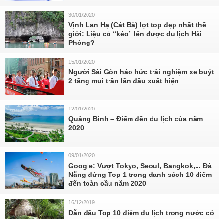
30/01/2020
Vịnh Lan Hạ (Cát Bà) lọt top đẹp nhất thế
giới: Liệu có “kéo” lên được du lịch Hải
Phòng?
15/01/2020
Người Sài Gòn háo hức trải nghiệm xe buýt
2 tầng mui trần lần đầu xuất hiện
12/01/2020
Quảng Bình – Điểm đến du lịch của năm
2020
09/01/2020
Google: Vượt Tokyo, Seoul, Bangkok,... Đà
Nẵng đứng Top 1 trong danh sách 10 điểm
đến toàn cầu năm 2020
16/12/2019
Dẫn đầu Top 10 điểm du lịch trong nước có