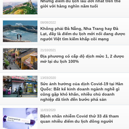
Những điểm du lịch lâu đời nhất trên thế
giới với hàng nghìn năm tuổi
08/08/2022
Không phải Đà Nẵng, Nha Trang hay Đà
Lạt, đây là điểm du lịch mới nổi đang được
người Việt tìm kiếm khắp cõi mạng
21/10/2021
Địa phương có cấp độ dịch mức 1, 2 được
mở lại du lịch 100%
13/03/2020
Sức ảnh hưởng của dịch Covid-19 tại Hàn
Quốc: Bất kể kinh doanh ngành nghề gì
cũng gặp khó khăn, nhiều chủ doanh
nghiệp đã tính đến bước phá sản
11/03/2020
Bệnh nhân nhiễm Covid thứ 33 đã tham
quan nhiều điểm du lịch đông người