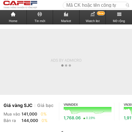
New
Home
Tin mới
Market
Watch list
Mở rộng
Giá vàng SJC
Giá bạc
VNINDEX
VN30
Mua vào
141,000
0%
1,768.06
1,91
0.19%
Bán ra
144,000
0%