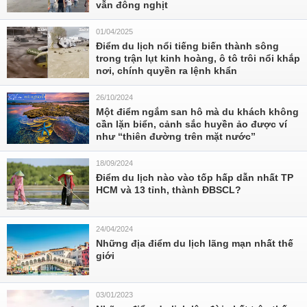
vẫn đông nghịt
01/04/2025
Điểm du lịch nổi tiếng biến thành sông
trong trận lụt kinh hoàng, ô tô trôi nổi khắp
nơi, chính quyền ra lệnh khẩn
26/10/2024
Một điểm ngắm san hô mà du khách không
cần lặn biển, cảnh sắc huyền ảo được ví
như ‘‘thiên đường trên mặt nước’’
18/09/2024
Điểm du lịch nào vào tốp hấp dẫn nhất TP
HCM và 13 tỉnh, thành ĐBSCL?
24/04/2024
Những địa điểm du lịch lãng mạn nhất thế
giới
03/01/2023