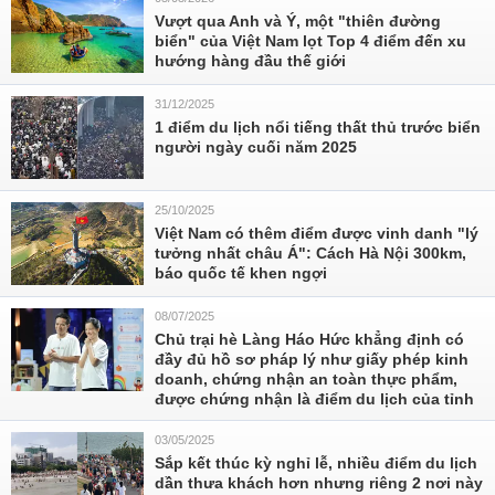
Vượt qua Anh và Ý, một "thiên đường
biển" của Việt Nam lọt Top 4 điểm đến xu
hướng hàng đầu thế giới
31/12/2025
1 điểm du lịch nổi tiếng thất thủ trước biển
người ngày cuối năm 2025
25/10/2025
Việt Nam có thêm điểm được vinh danh "lý
tưởng nhất châu Á": Cách Hà Nội 300km,
báo quốc tế khen ngợi
08/07/2025
Chủ trại hè Làng Háo Hức khẳng định có
đầy đủ hồ sơ pháp lý như giấy phép kinh
doanh, chứng nhận an toàn thực phẩm,
được chứng nhận là điểm du lịch của tỉnh
03/05/2025
Sắp kết thúc kỳ nghỉ lễ, nhiều điểm du lịch
dần thưa khách hơn nhưng riêng 2 nơi này