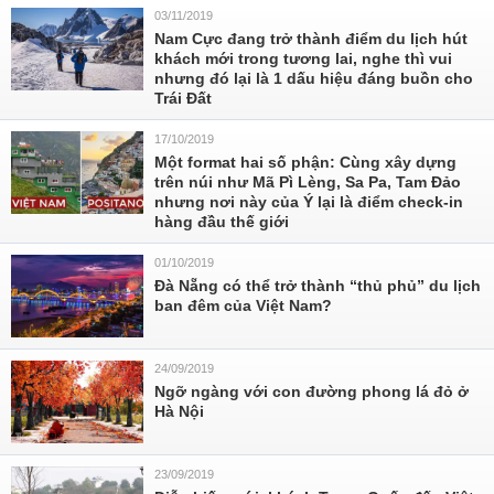
03/11/2019
Nam Cực đang trở thành điểm du lịch hút
khách mới trong tương lai, nghe thì vui
nhưng đó lại là 1 dấu hiệu đáng buồn cho
Trái Đất
17/10/2019
Một format hai số phận: Cùng xây dựng
trên núi như Mã Pì Lèng, Sa Pa, Tam Đảo
nhưng nơi này của Ý lại là điểm check-in
hàng đầu thế giới
01/10/2019
Đà Nẵng có thể trở thành “thủ phủ” du lịch
ban đêm của Việt Nam?
24/09/2019
Ngỡ ngàng với con đường phong lá đỏ ở
Hà Nội
23/09/2019