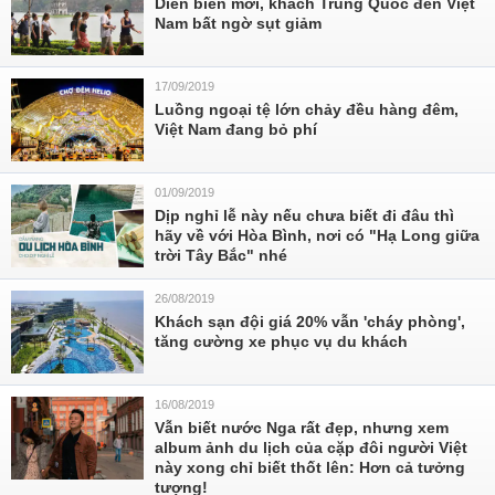
Diễn biến mới, khách Trung Quốc đến Việt
Nam bất ngờ sụt giảm
17/09/2019
Luồng ngoại tệ lớn chảy đều hàng đêm,
Việt Nam đang bỏ phí
01/09/2019
Dịp nghỉ lễ này nếu chưa biết đi đâu thì
hãy về với Hòa Bình, nơi có "Hạ Long giữa
trời Tây Bắc" nhé
26/08/2019
Khách sạn đội giá 20% vẫn 'cháy phòng',
tăng cường xe phục vụ du khách
16/08/2019
Vẫn biết nước Nga rất đẹp, nhưng xem
album ảnh du lịch của cặp đôi người Việt
này xong chỉ biết thốt lên: Hơn cả tưởng
tượng!