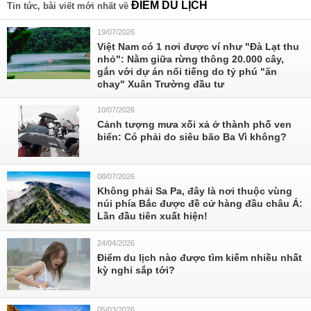
ĐIỂM DU LỊCH
Tin tức, bài viết mới nhất về
19/07/2026
Việt Nam có 1 nơi được ví như "Đà Lạt thu
nhỏ": Nằm giữa rừng thông 20.000 cây,
gắn với dự án nổi tiếng do tỷ phú "ăn
chay" Xuân Trường đầu tư
10/07/2026
Cảnh tượng mưa xối xả ở thành phố ven
biển: Có phải do siêu bão Ba Vì không?
08/07/2026
Không phải Sa Pa, đây là nơi thuộc vùng
núi phía Bắc được đề cử hàng đầu châu Á:
Lần đầu tiên xuất hiện!
24/04/2026
Điểm du lịch nào được tìm kiếm nhiều nhất
kỳ nghỉ sắp tới?
05/03/2026