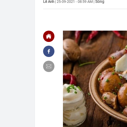
Sống
Lê Anh
|
25-09-2021 - 08:59 AM
|
nghỉ hè
22:25
Vì sao đồ ăn 
22:07
Không cần tặn
huynh - giáo 
22:03
Ukraine tập k
của Nga
22:02
Nam NSND, Giá
vợ thiếu tá ké
21:51
Một ô tô biển
định: Riêng t
21:37
Tổng thống Tr
21:35
Du khách Tây:
nghiện rất cao
21:20
Miền Bắc sắp
21:16
4 món ăn ngon 
38 lần táo: Ph
21:14
Cậu bé hồi nh
“ngôi sao”, c