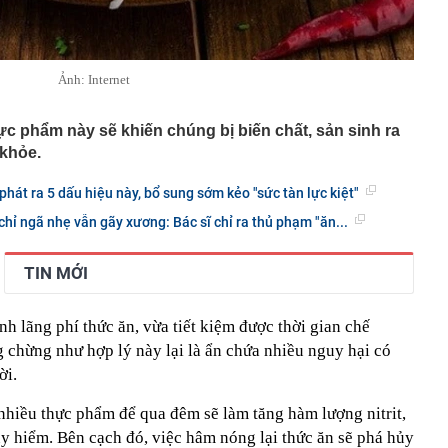
Ảnh: Internet
ực phẩm này sẽ khiến chúng bị biến chất, sản sinh ra
 khỏe.
 phát ra 5 dấu hiệu này, bổ sung sớm kẻo "sức tàn lực kiệt"
hỉ ngã nhẹ vẫn gãy xương: Bác sĩ chỉ ra thủ phạm "ăn...
TIN MỚI
nh lãng phí thức ăn, vừa tiết kiệm được thời gian chế
g chừng như hợp lý này lại là ẩn chứa nhiều nguy hại có
ời.
nhiều thực phẩm để qua đêm sẽ làm tăng hàm lượng nitrit,
uy hiểm. Bên cạch đó, việc hâm nóng lại thức ăn sẽ phá hủy