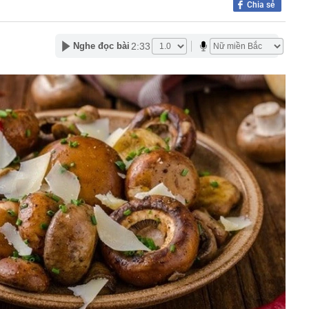
Chia sẻ
Việt hầu như món nào cũng có hành lá?
2:33
Nghe đọc bài
g quà, 5 câu nói này đủ sức khiến mối quan hệ phụ
viên gắn bó khăng khít, con trẻ được hưởng lợi!
ích Crimea, phá hủy hệ thống phòng không 15 triệu USD
m đốc Nhà hát Chèo Quân đội mua ô tô tặng sinh nhật
m 12 tuổi
 29A "dính" gần 100 lần phạt nguội do chạy quá tốc độ quy
háng 7/2026 vi phạm 21 lần
ump bực bội vì lộ tin về kho đạn dược Mỹ
 Không khí tập thể dục sáng ở Việt Nam 'có tính gây
'
 đón đợt nắng nóng mới, chấm dứt mưa dông
mà nấu dễ từ "vua của các loại rau", giàu axit folic gấp
ụ nữ ăn đều sẽ tốt cho dạ dày và sống thọ
ỏ đen nhẻm chụp ảnh cùng Quế Ngọc Hải: Giờ thành
ứ hô tên là cả nước mong có bàn thắng