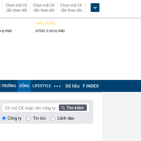
Chọn mã CK
Chọn mã CK
Chọn mã CK
cần theo dõi
cần theo dõi
cần theo dõi
Dữ liệu
F INDEX
Ị TRƯỜNG
SỐNG
LIFESTYLE
Công ty
Tin tức
Lãnh đạo