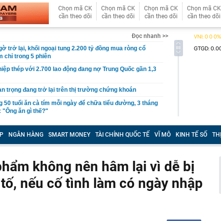
Chọn mã CK
Chọn mã CK
Chọn mã CK
Chọn mã CK
cần theo dõi
cần theo dõi
cần theo dõi
cần theo dõi
Đọc nhanh >>
gờ trở lại, khối ngoại tung 2.200 tỷ đồng mua ròng cổ
m chỉ trong 5 phiên
iệp thép với 2.700 lao động đang nợ Trung Quốc gần 1,3
an trọng đang trở lại trên thị trường chứng khoán
 50 tuổi ăn cà tím mỗi ngày để chữa tiểu đường, 3 tháng
: "Ông ăn gì thế?"
 bán biệt thự 9 phòng ngủ ở TP.HCM giá gốc 600 tỷ, giảm
P
NGÂN HÀNG
SMART MONEY
TÀI CHÍNH QUỐC TẾ
VĨ MÔ
KINH TẾ SỐ
TH
ng bố phim Tết 2027, nghe tên ai cũng quả quyết “chắc
phẩm”
phẩm không nên hâm lại vì dễ bị
pple giấu kín suốt 15 năm trên iPhone
 tố, nếu cố tình làm có ngày nhập
àng nhiều gia đình không còn phơi quần áo ở ban công?
 ngoài trời đang được dùng theo 1 cách rất khác
n thuộc có khả năng tích tụ kim loại nặng, người Việt
nguồn gốc trước khi sử dụng
ịch đi học trở lại của học sinh 34 tỉnh, thành phố sau kỳ