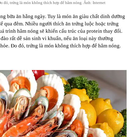
Đo đó, trứng là món không thích hợp để hâm nóng. Ảnh: Internet
ong bữa ăn hằng ngày. Tuy là món ăn giàu chất dinh dưỡng
để qua đêm. Nhiều người thích ăn trứng luộc hoặc trứng
uá trình hâm nóng sẽ khiến cấu trúc của protein thay đổi.
 đào rất dễ sản sinh vi khuẩn, nếu ăn loại này thường
khỏe. Đo đó, trứng là món không thích hợp để hâm nóng.