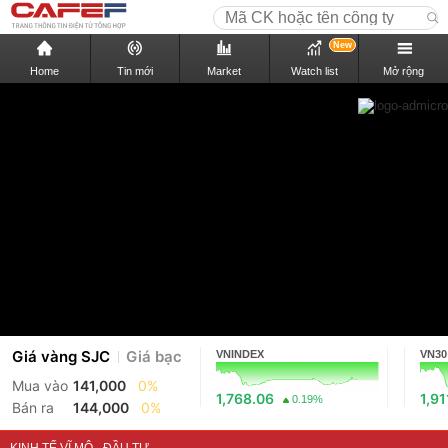
New
Home
Tin mới
Market
Watch list
Mở rộng
Giá vàng SJC
Giá bạc
VNINDEX
VN30
Mua vào
141,000
0%
1,768.06
1,91
0.19%
Bán ra
144,000
0%