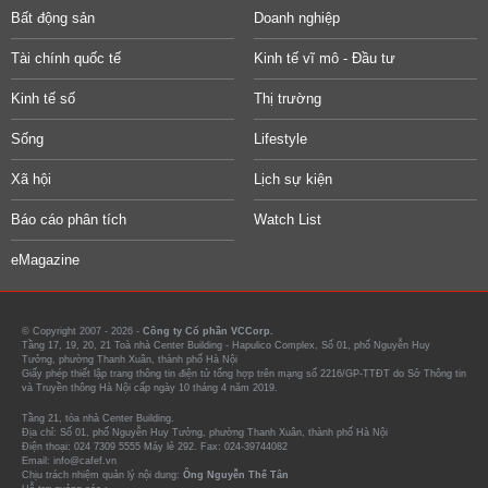
Bất động sản
Doanh nghiệp
Tài chính quốc tế
Kinh tế vĩ mô - Đầu tư
Kinh tế số
Thị trường
Sống
Lifestyle
Xã hội
Lịch sự kiện
Báo cáo phân tích
Watch List
eMagazine
© Copyright 2007 - 2026 -
Công ty Cổ phần VCCorp.
Tầng 17, 19, 20, 21 Toà nhà Center Building - Hapulico Complex, Số 01, phố Nguyễn Huy
Tưởng, phường Thanh Xuân, thành phố Hà Nội
Giấy phép thiết lập trang thông tin điện tử tổng hợp trên mạng số 2216/GP-TTĐT do Sở Thông tin
và Truyền thông Hà Nội cấp ngày 10 tháng 4 năm 2019.
Tầng 21, tòa nhà Center Building.
Địa chỉ: Số 01, phố Nguyễn Huy Tưởng, phường Thanh Xuân, thành phố Hà Nội
Điện thoại: 024 7309 5555 Máy lẻ 292. Fax: 024-39744082
Email: info@cafef.vn
Chịu trách nhiệm quản lý nội dung:
Ông Nguyễn Thế Tân