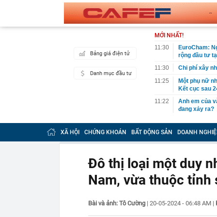
MỚI NHẤT!
11:30
EuroCham: Ngh
Bảng giá điện tử
rộng đầu tư t
11:30
Chi phí xây n
Danh mục đầu tư
11:25
Một phụ nữ nhặ
Kết cục sau 2
11:22
Anh em của và
đang xảy ra?
11:22
Đề xuất phươ
QUỐC KHÁNH
XÃ HỘI
CHỨNG KHOÁN
BẤT ĐỘNG SẢN
DOANH NGHIỆ
11:21
Phong tỏa khu 
một cặp vợ ch
Đô thị loại một duy n
11:18
Lý do Suneo k
Nam, vừa thuộc tỉnh 
11:16
Bamboo Capita
11:13
CEO DeepMind 
startup riêng:
Bài và ảnh: Tô Cường
|
20-05-2024 - 06:48 AM
|
11:12
Bất ngờ 3 chi