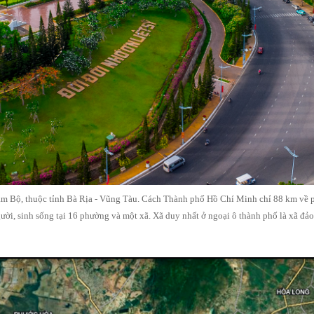
m Bộ, thuộc tỉnh Bà Rịa - Vũng Tàu. Cách Thành phố Hồ Chí Minh chỉ 88 km về p
ời, sinh sống tại 16 phường và một xã. Xã duy nhất ở ngoại ô thành phố là xã đả