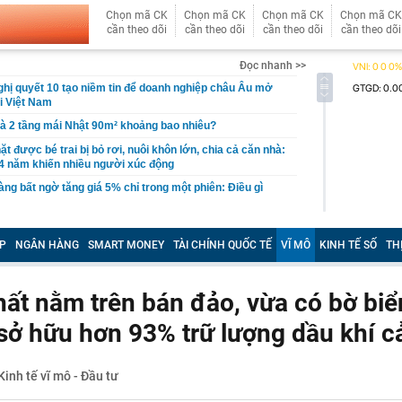
Chọn mã CK
Chọn mã CK
Chọn mã CK
Chọn mã CK
cần theo dõi
cần theo dõi
cần theo dõi
cần theo dõi
Đọc nhanh >>
ị quyết 10 tạo niềm tin để doanh nghiệp châu Âu mở
ại Việt Nam
hà 2 tầng mái Nhật 90m² khoảng bao nhiêu?
t được bé trai bị bỏ rơi, nuôi khôn lớn, chia cả căn nhà:
4 năm khiến nhiều người xúc động
ng bất ngờ tăng giá 5% chỉ trong một phiên: Điều gì
ng án NGHỈ TẾT NGUYÊN ĐÁN ĐINH MÙI, NGHỈ LỄ
 2027
P
NGÂN HÀNG
SMART MONEY
TÀI CHÍNH QUỐC TẾ
VĨ MÔ
KINH TẾ SỐ
TH
vực, thu giữ 266 hiện vật vàng trị giá hơn 26 tỷ đồng do
ồng phát hiện khi thay sàn nhà
hất nằm trên bán đảo, vừa có bờ biể
hông thể thay thế trong Doraemon
sở hữu hơn 93% trữ lượng dầu khí c
l bị huỷ tư cách công ty đại chúng
từ chức, 'công thần' lâu năm rời tập đoàn thành lập
 Cuộc đại tháo chạy nhân tài tại Google
Kinh tế vĩ mô - Đầu tư
ếc iPhone cũ được cho là “đáng mua nhất” hiện nay