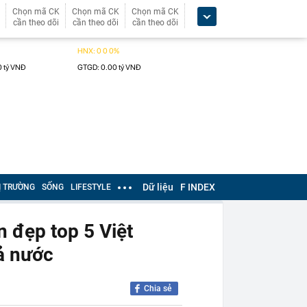
Chọn mã CK
Chọn mã CK
Chọn mã CK
cần theo dõi
cần theo dõi
cần theo dõi
Dữ liệu
F INDEX
Ị TRƯỜNG
SỐNG
LIFESTYLE
n đẹp top 5 Việt
ả nước
Chia sẻ