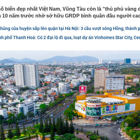
quả lâu năm nói thẳng: 4 loại quả này rẻ mấy cũng đừng
i bán còn ngại ăn
hố biển đẹp nhất Việt Nam, Vũng Tàu còn là “thủ phủ vàng
hơn 10 năm trước nhờ sở hữu GRDP bình quân đầu người ca
00 tỷ đồng tiền mặt cùng 74 kg vàng thỏi tại một căn nhà
hủng của huyện sắp lên quận tại Hà Nội: 3 cầu vượt sông Hồng, thành ph
a Putin bất ngờ cải tổ hàng ngũ chỉ huy quân đội
 phố Thanh Hoá: Có 2 đại lộ đi qua, loạt dự án Vinhomes Star City, Cen
i xem xét thành lập thành phố Quảng Ninh và thành phố
8 là mùa thu, hãy nhớ ăn 2 món từ "2 loại rau vàng", nếu
phải đợi đến năm sau!
 đại hội đồng cổ đông bất thường
xuất hơn 288 nghìn tỷ làm đường Vành đai 5 - Vùng Thủ
 phương
tự trả lời trước khi mua vàng
àm đường hầm Tam Đảo gần 5.800 tỷ đồng
ng trường dự án nâng cấp sân bay Cà Mau