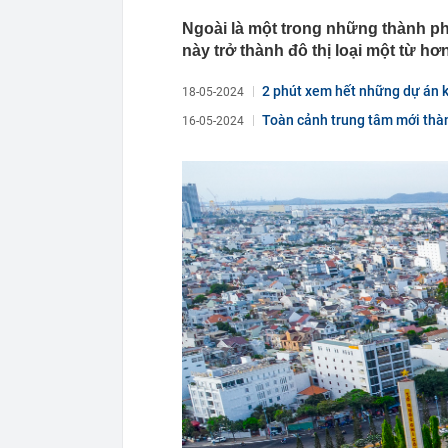
11:12
Chủ hàng hoa 
mua, đến ngườ
Ngoài là một trong những thành p
này trở thành đô thị loại một từ 
11:11
Tịch thu gần 7
sang trọng
2 phút xem hết những dự án k
18-05-2024
11:08
Tổng thống Ng
Toàn cảnh trung tâm mới thành
16-05-2024
11:07
Trình Quốc hộ
Bắc Ninh
11:03
Ngày 7 tháng 
không bạn sẽ 
11:02
PNJ triệu tập
11:00
Chính phủ đề 
đô qua 7 địa
11:00
7 câu hỏi nên 
11:00
Thống nhất l
10:58
Bên trong cô