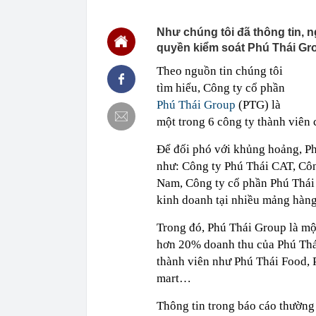
14:46
Các siêu dự á
trọng điểm tr
Như chúng tôi đã thông tin, 
14:46
Tin không vui
quyền kiểm soát Phú Thái Gro
14:44
Người phụ nữ 
quá nhiều, ng
Theo nguồn tin chúng tôi
14:41
Nắng nóng khắ
tìm hiểu, Công ty cổ phần
Phú Thái Group
(PTG) là
14:40
Công an cảnh b
người dân cần
một trong 6 công ty thành viên
14:36
Ăn hàng trăm 
tiết lộ bí mật
Để đối phó với khủng hoảng, Ph
14:33
Nữ cán bộ thu
như: Công ty Phú Thái CAT, Cô
thời sinh viên
Nam, Công ty cổ phần Phú Thái
14:23
Phát minh của
kinh doanh tại nhiều mảng hàng
10 lần thép, 
trọng
Trong đó, Phú Thái Group là m
14:23
Mặt cỏ sân Mỹ
hơn 20% doanh thu của Phú Thá
khi được truy
thành viên như Phú Thái Food, 
14:21
Ngày 7/8: Tỷ 
mart…
Thông tin trong báo cáo thường