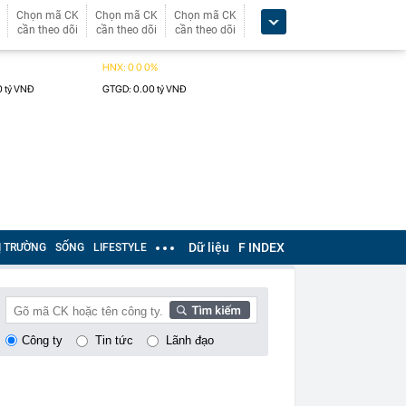
Chọn mã CK
Chọn mã CK
Chọn mã CK
cần theo dõi
cần theo dõi
cần theo dõi
Dữ liệu
F INDEX
Ị TRƯỜNG
SỐNG
LIFESTYLE
Công ty
Tin tức
Lãnh đạo