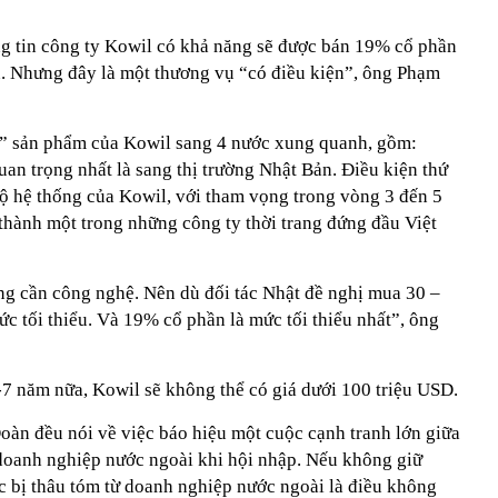
ông tin công ty Kowil có khả năng sẽ được bán 19% cổ phần
n. Nhưng đây là một thương vụ “có điều kiện”, ông Phạm
y” sản phẩm của Kowil sang 4 nước xung quanh, gồm:
n trọng nhất là sang thị trường Nhật Bản. Điều kiện thứ
bộ hệ thống của Kowil, với tham vọng trong vòng 3 đến 5
thành một trong những công ty thời trang đứng đầu Việt
ng cần công nghệ. Nên dù đối tác Nhật đề nghị mua 30 –
ức tối thiểu. Và 19% cổ phần là mức tối thiểu nhất”, ông
-7 năm nữa, Kowil sẽ không thể có giá dưới 100 triệu USD.
oàn đều nói về việc báo hiệu một cuộc cạnh tranh lớn giữa
doanh nghiệp nước ngoài khi hội nhập. Nếu không giữ
c bị thâu tóm từ doanh nghiệp nước ngoài là điều không