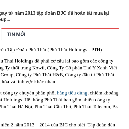
n cầu vượt sông Hồng, đường vành đai và loạt dự án
ên khắp Hà Nội đang có tiến độ ra sao?
ngay từ năm 2013 tập đoàn BJC đã hoàn tất mua lại
 cho người đợi mua iPhone 18 Pro
up...
54 tuổi qua đời vì ung thư tuyến tụy dù chưa bao giờ ăn
uyên nhân từ 4 việc nhiều người làm mỗi tối
TIN MỚI
c nghiệt đảo lộn cuộc sống ở Hàn Quốc
áo chiêu lừa tinh vi liên quan đến shipper giao hàng,
 đặc biệt cảnh giác
 của Tập Đoàn Phú Thái (Phú Thái Holdings - PTH).
bát mì vẫn giữ dáng thon gọn, người phụ nữ Nhật Bản
 đốt mỡ là loại đồ uống bán đầy ở Việt Nam
ú Thái Holdings đã phải cơ cấu lại bao gồm các công ty
ế là tiểu thư RMIT từng quản lý khách sạn gia đình từ
ng Ty thời trang Kowil, Công Ty Cổ phần Thú Y Xanh Việt
, khí chất gây chú ý trên sân golf
 Group, Công ty Phú Thái H&B, Công ty đầu tư Phú Thái..
 Mỹ làm rung chuyển ngành vật liệu: Hợp chất bền gấp
 hóa và lĩnh vực khác nhau.
vẫn đạt độ dẻo 15%, mở ra tương lai cho loạt ngành quan
ột công ty chuyên phân phối
hàng tiêu dùng
, chiếm khoảng
 Đình trước trận ĐT Việt Nam vs Campuchia ra sao sau
i Holdings. Hệ thống Phú Thái bao gồm nhiều công ty
ền thông Đông Nam Á khen hết lời
Phú Thái Hà Nội, Phú Thái Cần Thơ, Phú Thái Telecom, B's
giá trung tâm tăng 30 đồng
 niên 2 năm 2013 – 2014 của BJC cho biết, Tập đoàn đến