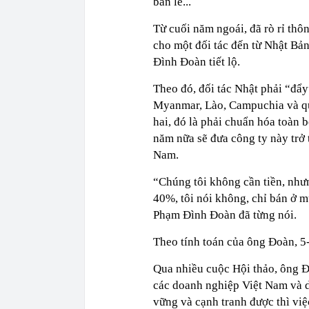
bán lẻ...
Từ cuối năm ngoái, đã rò rỉ th
cho một đối tác đến từ Nhật Bả
Đình Đoàn tiết lộ.
Theo đó, đối tác Nhật phải “đẩ
Myanmar, Lào, Campuchia và qua
hai, đó là phải chuẩn hóa toàn 
năm nữa sẽ đưa công ty này trở 
Nam.
“Chúng tôi không cần tiền, như
40%, tôi nói không, chỉ bán ở m
Phạm Đình Đoàn đã từng nói.
Theo tính toán của ông Đoàn, 5
Qua nhiều cuộc Hội thảo, ông Đ
các doanh nghiệp Việt Nam và 
vững và cạnh tranh được thì việ