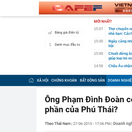
MỚI NHẤT!
15:07
Thợ chuyên ng
Bảng giá điện tử
nhà bạn: Cách
15:00
Ngày càng nhi
Danh mục đầu tư
hội
15:00
Chuối đừng ăn
giúp loại bỏ m
14:58
Châu Âu nhận 
14:58
Với 6G, "cuộc
XÃ HỘI
CHỨNG KHOÁN
BẤT ĐỘNG SẢN
DOANH NGHIỆ
14:57
Bầu Đức chào 
định giá hơn 
14:56
Bán sedan hạn
Ông Phạm Đình Đoàn cò
rộng, chở gia
phần của Phú Thái?
14:56
Phó Thủ tướng
liên kết Nhà 
14:54
CEO một công
Doanh ng
Theo Thái Nam
|
27-06-2015 - 17:06 PM
|
14:47
Lệnh tạm giữ