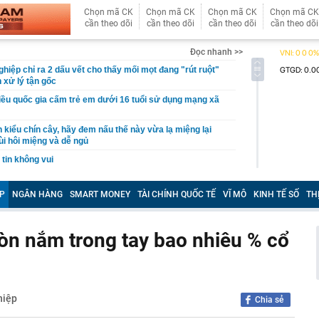
Chọn mã CK
Chọn mã CK
Chọn mã CK
Chọn mã CK
cần theo dõi
cần theo dõi
cần theo dõi
cần theo dõi
Đọc nhanh >>
hiệp chỉ ra 2 dấu vết cho thấy mối mọt đang "rút ruột"
 xử lý tận gốc
ều quốc gia cấm trẻ em dưới 16 tuổi sử dụng mạng xã
 kiểu chín cây, hãy đem nấu thế này vừa lạ miệng lại
ùi hôi miệng và dễ ngủ
tin không vui
 chơi" viễn thông sẽ thay đổi
P
NGÂN HÀNG
SMART MONEY
TÀI CHÍNH QUỐC TẾ
VĨ MÔ
KINH TẾ SỐ
TH
bán DN nắm 7.000 ha đất tại Lào: Giá 60.600 đồng/cp,
11.000 tỷ đồng, gấp rưỡi công ty của ông Trần Bá Dương
g sang mua Kia Sportage HEV, chủ xe chia sẻ: ‘Nội thất
n nắm trong tay bao nhiêu % cổ
 đình 300-500km/ngày vẫn thoải mái, đi phố như xe điện’
 Hồ Quốc Dũng đề nghị CMC tiếp tục phát huy mô hình
nước – nhà trường – doanh nghiệp
 ty chứng khoán vừa từ nhiệm
hiệp
Chia sẻ
 khẩn cấp Nguyễn Thị Hoa SN 1965