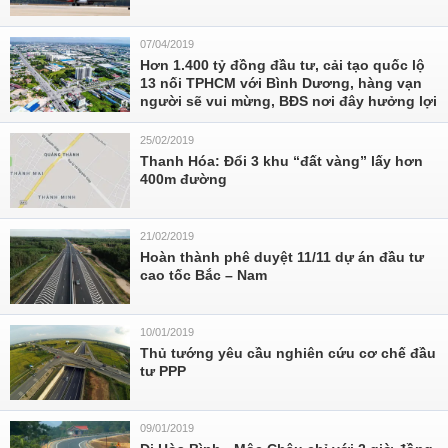
07/04/2019
Hơn 1.400 tỷ đồng đầu tư, cải tạo quốc lộ
13 nối TPHCM với Bình Dương, hàng vạn
người sẽ vui mừng, BĐS nơi đây hưởng lợi
25/02/2019
Thanh Hóa: Đổi 3 khu “đất vàng” lấy hơn
400m đường
21/02/2019
Hoàn thành phê duyệt 11/11 dự án đầu tư
cao tốc Bắc – Nam
10/01/2019
Thủ tướng yêu cầu nghiên cứu cơ chế đầu
tư PPP
09/01/2019