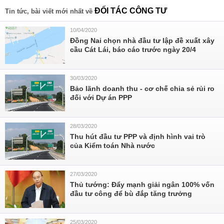
ĐỐI TÁC CÔNG TƯ
Tin tức, bài viết mới nhất về
10/04/2020
Đồng Nai chọn nhà đầu tư lập đề xuất xây
cầu Cát Lái, báo cáo trước ngày 20/4
30/03/2020
Bảo lãnh doanh thu - cơ chế chia sẻ rủi ro
đối với Dự án PPP
28/03/2020
Thu hút đầu tư PPP và định hình vai trò
của Kiểm toán Nhà nước
27/03/2020
Thủ tướng: Đẩy mạnh giải ngân 100% vốn
đầu tư công để bù đắp tăng trưởng
25/03/2020