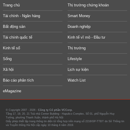
Trang chủ
Thị trường chứng khoán
Tài chính - Ngân hàng
Smart Money
Bất động sản
Doanh nghiệp
Tài chính quốc tế
Kinh tế vĩ mô - Đầu tư
Kinh tế số
Thị trường
Sống
Lifestyle
Xã hội
Lịch sự kiện
Báo cáo phân tích
Watch List
eMagazine
© Copyright 2007 - 2026 -
Công ty Cổ phần VCCorp.
Tầng 17, 19, 20, 21 Toà nhà Center Building - Hapulico Complex, Số 01, phố Nguyễn Huy
Tưởng, phường Thanh Xuân, thành phố Hà Nội
Giấy phép thiết lập trang thông tin điện tử tổng hợp trên mạng số 2216/GP-TTĐT do Sở Thông tin
và Truyền thông Hà Nội cấp ngày 10 tháng 4 năm 2019.