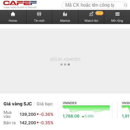
New
Home
Tin mới
Market
Watch list
Mở rộng
Giá vàng SJC
Giá bạc
VNINDEX
VN30
Mua
139,200
-0.36%
1,768.06
1,91
vào
0.19%
Bán ra
142,200
-0.35%