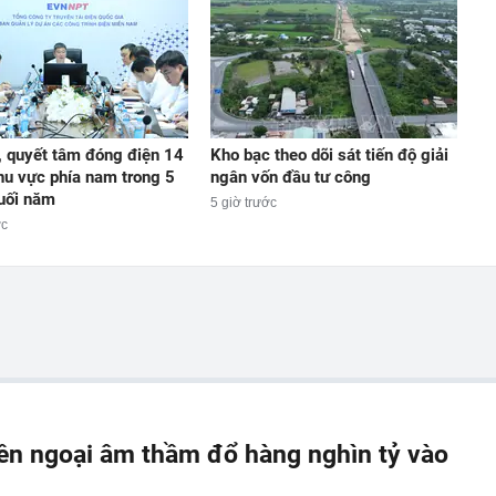
, quyết tâm đóng điện 14
Kho bạc theo dõi sát tiến độ giải
hu vực phía nam trong 5
ngân vốn đầu tư công
uối năm
5 giờ trước
ớc
iền ngoại âm thầm đổ hàng nghìn tỷ vào