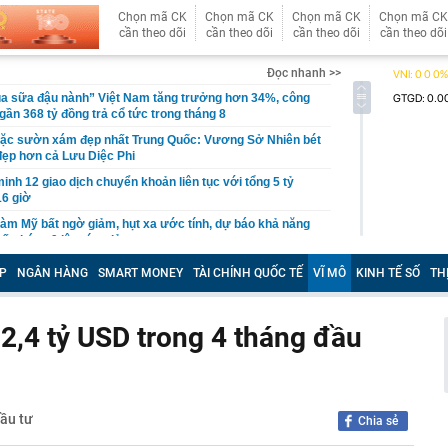
Chọn mã CK
Chọn mã CK
Chọn mã CK
Chọn mã CK
cần theo dõi
cần theo dõi
cần theo dõi
cần theo dõi
Đọc nhanh >>
ua sữa đậu nành” Việt Nam tăng trưởng hơn 34%, công
gần 368 tỷ đồng trả cổ tức trong tháng 8
ặc sườn xám đẹp nhất Trung Quốc: Vương Sở Nhiên bét
đẹp hơn cả Lưu Diệc Phi
inh 12 giao dịch chuyển khoản liên tục với tổng 5 tỷ
16 giờ
làm Mỹ bất ngờ giảm, hụt xa ước tính, dự báo khả năng
uất tháng 9 lập tức giảm
 mạnh, quỹ vàng lớn nhất thế giới có động thái mới
P
NGÂN HÀNG
SMART MONEY
TÀI CHÍNH QUỐC TẾ
VĨ MÔ
KINH TẾ SỐ
TH
tin, giấy tờ người dân cần sớm tích hợp vào VNeID để
yền lợi
 2,4 tỷ USD trong 4 tháng đầu
n tăng cao hơn vàng miếng
g "kỳ lạ" tựa mình vào dãy núi đá vôi ở Phong Nha:
 tre, nội thất bằng gỗ tái chế, du khách như bước vào
ưa
Đầu tư
thông báo: Tạm hoãn xuất cảnh đối với tất cả những ai
Chia sẻ
nh sách sau đây