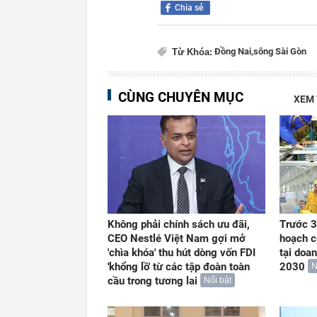
Chia sẻ
Đồng Nai,
sông Sài Gòn
Từ Khóa:
CÙNG CHUYÊN MỤC
XEM
Không phải chính sách ưu đãi,
Trước 3
CEO Nestlé Việt Nam gợi mở
hoạch c
'chìa khóa' thu hút dòng vốn FDI
tại doa
'khổng lồ' từ các tập đoàn toàn
2030
N
cầu trong tương lai
Nổi bật