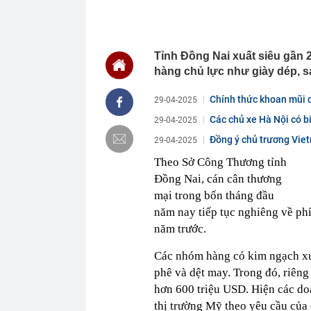
11:09
Thiết kế nhà 
11:08
Mưa lớn vượt 
sao?
Tỉnh Đồng Nai xuất siêu gần 
11:05
Khách gửi tiế
Trung Quốc th
hàng chủ lực như giày dép, s
hiểm”
11:03
Tuấn Anh Grou
Chính thức khoan mũi cọ
29-04-2025
sàn
Các chủ xe Hà Nội có b
29-04-2025
11:00
Thách thức Ho
phanh ABS ha
Đồng ý chủ trương Vie
29-04-2025
10:59
Áp thấp nhiệt 
Theo Sở Công Thương tỉnh
cao đến 4m
Đồng Nai, cán cân thương
10:56
Nga bất ngờ '
mại trong bốn tháng đầu
10:50
Vợ cũ Đan Trư
năm nay tiếp tục nghiêng về phí
10:48
3 thói quen r
năm trước.
10:46
Đang ngồi tro
cả làng kéo 
Các nhóm hàng có kim ngạch xuấ
phê và dệt may. Trong đó, riêng
10:43
Vì sao trên m
dùng không bi
hơn 600 triệu USD. Hiện các d
thị trường Mỹ theo yêu cầu của 