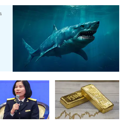
ã
t tài khoản để nhận tiền
Giá vàng tăng vọt, nhà đầu tư vui