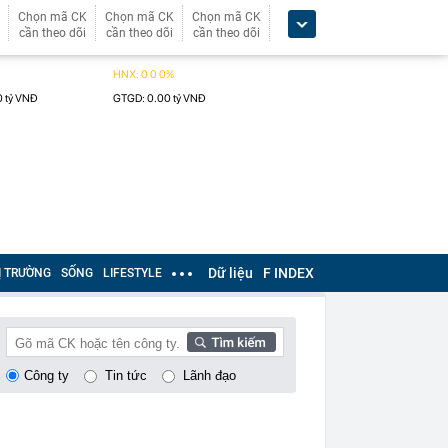
Chọn mã CK
Chọn mã CK
Chọn mã CK
cần theo dõi
cần theo dõi
cần theo dõi
Dữ liệu
F INDEX
Ị TRƯỜNG
SỐNG
LIFESTYLE
Công ty
Tin tức
Lãnh đạo