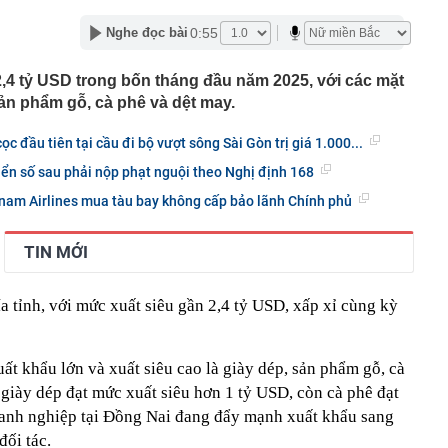
tối ưu công năng cho ngân sách hạn chế
0:55
Nghe đọc bài
công suất thiết kế, Hà Nội giải bài toán chống ngập ra
2,4 tỷ USD trong bốn tháng đầu năm 2025, với các mặt
t kiệm hơn 77 triệu đồng, 2 tháng sau được ngân hàng
ông báo: “Tiền đang nằm trong tài khoản của công ty bảo
ản phẩm gỗ, cà phê và dệt may.
p (V68) báo lãi tăng 200% trước thềm đưa cổ phiếu lên
c đầu tiên tại cầu đi bộ vượt sông Sài Gòn trị giá 1.000...
iển số sau phải nộp phạt nguội theo Nghị định 168
nda SH, xe tay ga Ý Lambretta J200 lộ diện sở hữu
i kênh
tnam Airlines mua tàu bay không cấp bảo lãnh Chính phủ
đới giật cấp 8 trên Vịnh Bắc Bộ, nhiều vùng biển sóng
TIN MỚI
cầu cứu' đồng minh của Mỹ
ờng báo tin vui
a tỉnh, với mức xuất siêu gần 2,4 tỷ USD, xấp xỉ cùng kỳ
án cá cần bỏ ngay
ng nhà, người dân bất ngờ thấy cảnh tượng "nổi da gà",
đến xem
t khẩu lớn và xuất siêu cao là giày dép, sản phẩm gỗ, cà
 giày dép đạt mức xuất siêu hơn 1 tỷ USD, còn cà phê đạt
uôi xới cơm lại có những chấm tròn? Hơn 90% người
ết hết công dụng
oanh nghiệp tại Đồng Nai đang đẩy mạnh xuất khẩu sang
đối tác.