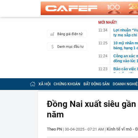
MỚI NHẤT!
11:34
Lợi nhuận “V
Bảng giá điện tử
ty mẹ sắp chi 
11:25
10 mỹ nhân m
Danh mục đầu tư
bảng, hạng 1 
11:24
Công an xác m
đồng vào lúc 
11:23
Báo cáo việc 
Fed tăng lãi s
11:23
Giá vàng tăng
XÃ HỘI
CHỨNG KHOÁN
BẤT ĐỘNG SẢN
DOANH NGHIỆ
11:20
5 loại thông 
tránh bỏ lỡ qu
Đồng Nai xuất siêu gần
11:17
Giá vàng nhẫ
năm
11:12
Khu nghỉ dưỡn
Đường đi bằng
vùng đất cổ x
Kinh tế vĩ mô - 
Theo PN
|
30-04-2025 - 07:21 AM
|
11:10
Cơ quan Thuế 
nằm trong da