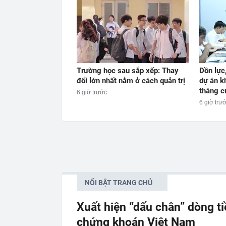
Trường học sau sắp xếp: Thay
Dồn lực
đổi lớn nhất nằm ở cách quản trị
dự án k
tháng c
6 giờ trước
6 giờ trư
NỔI BẬT TRANG CHỦ
Xuất hiện “dấu chân” dòng t
chứng khoán Việt Nam