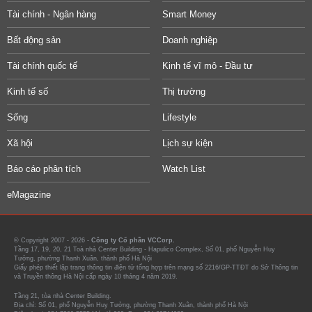
Tài chính - Ngân hàng
Smart Money
Bất động sản
Doanh nghiệp
Tài chính quốc tế
Kinh tế vĩ mô - Đầu tư
Kinh tế số
Thị trường
Sống
Lifestyle
Xã hội
Lịch sự kiện
Báo cáo phân tích
Watch List
eMagazine
© Copyright 2007 - 2026 -
Công ty Cổ phần VCCorp.
Tầng 17, 19, 20, 21 Toà nhà Center Building - Hapulico Complex, Số 01, phố Nguyễn Huy
Tưởng, phường Thanh Xuân, thành phố Hà Nội
Giấy phép thiết lập trang thông tin điện tử tổng hợp trên mạng số 2216/GP-TTĐT do Sở Thông tin
và Truyền thông Hà Nội cấp ngày 10 tháng 4 năm 2019.
Tầng 21, tòa nhà Center Building.
Địa chỉ: Số 01, phố Nguyễn Huy Tưởng, phường Thanh Xuân, thành phố Hà Nội