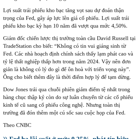
Lợi suất trái phiếu kho bạc tăng vọt sau dự đoán thận
trọng của Fed, gây áp lực lên giá cổ phiếu. Lợi suất trái
phiếu kho bạc kỳ hạn 10 năm đã vượt qua mức 4,50%.
Giám đốc chiến lược thị trường toàn cầu David Russell tại
TradeStation cho biết: “Không có tin vui giáng sinh từ
Fed. Các nhà hoạch định chính sách thấy lạm phát cao và
tỷ lệ thất nghiệp thấp hơn trong năm 2024. Vậy nên đơn
giản là không có lý do gì để ôn hoà với triển vọng này”.
Ông cho biết thêm đây là thời điểm hợp lý để tạm dừng.
Dow Jones trải qua chuỗi phiên giảm điểm tệ nhất trong
hàng chục thập kỷ còn do sự luân chuyển từ các cổ phiếu
kinh tế cũ sang cổ phiếu công nghệ. Nhưng toàn thị
trường đã đón thêm một cú sốc sau cuộc họp của Fed.
Theo CNBC
Fed hạ lãi suất ở mức 0,25%, phát tín hiệu