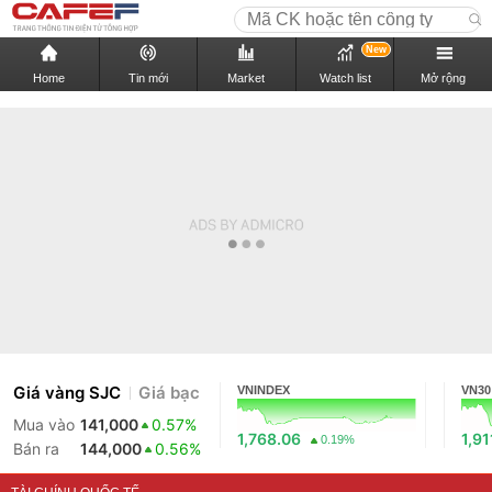
New
Home
Tin mới
Market
Watch list
Mở rộng
Giá vàng SJC
Giá bạc
VNINDEX
VN30
Mua vào
141,000
0.57%
1,768.06
1,91
0.19%
Bán ra
144,000
0.56%