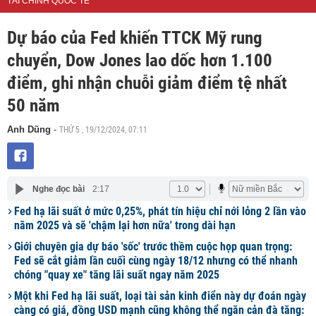
TÀI CHÍNH QUỐC TẾ
Dự báo của Fed khiến TTCK Mỹ rung
chuyển, Dow Jones lao dốc hơn 1.100
điểm, ghi nhận chuỗi giảm điểm tệ nhất
50 năm
THỨ 5 , 19/12/2024, 07:11
Anh Dũng
-
Nghe đọc bài
2:17
Fed hạ lãi suất ở mức 0,25%, phát tín hiệu chỉ nới lỏng 2 lần vào
năm 2025 và sẽ 'chậm lại hơn nữa' trong dài hạn
Giới chuyên gia dự báo 'sốc' trước thềm cuộc họp quan trọng:
Fed sẽ cắt giảm lần cuối cùng ngày 18/12 nhưng có thể nhanh
chóng "quay xe" tăng lãi suất ngay năm 2025
Một khi Fed hạ lãi suất, loại tài sản kinh điển này dự đoán ngày
càng có giá, đồng USD mạnh cũng không thể ngăn cản đà tăng: