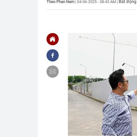
Bất động
Theo Phan Nam
|
04-06-2025 - 08:43 AM
|
chắn là siêu 
23:14
Bí mật được A
22:56
Vì sao ngày c
Vài mét vuông
22:48
5 LOẠI rau que
nên cẩn thận 
22:28
CHÍNH THỨC: L
nghỉ hè
22:25
Vì sao đồ ăn 
22:07
Không cần tặn
huynh - giáo 
22:03
Ukraine tập k
của Nga
22:02
Nam NSND, Giá
vợ thiếu tá ké
21:51
Một ô tô biển
định: Riêng t
21:37
Tổng thống Tr