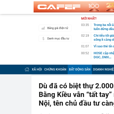
MỚI NHẤT!
03:35
Trong ba nỗi 
Bảng giá điện tử
luôn đứng đầ
02:19
Chi tiêu tối 
Danh mục đầu tư
sống ít càng d
01:07
Vì sao thẻ tín
00:52
HOSE cập nhật
DGC, DMX...
00:12
Tiền lớn bất n
phiếu Việt Na
XÃ HỘI
CHỨNG KHOÁN
BẤT ĐỘNG SẢN
DOANH NGHIỆ
00:05
Một doanh ngh
tỷ USD
Dù đã có biệt thự 2.00
00:04
Một yếu tố qu
Bằng Kiều vẫn “tất tay
23:40
Người đàn ông
sau bác sĩ hỏi
Nội, tên chủ đầu tư cà
23:34
Nam ca sĩ rao
còn 400 tỷ
23:28
Trấn Thành cô