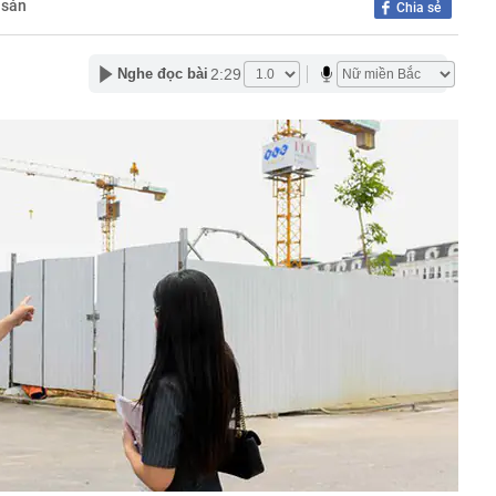
 sản
Chia sẻ
phẩm”
pple giấu kín suốt 15 năm trên iPhone
2:29
Nghe đọc bài
àng nhiều gia đình không còn phơi quần áo ở ban công?
 ngoài trời đang được dùng theo 1 cách rất khác
n thuộc có khả năng tích tụ kim loại nặng, người Việt
nguồn gốc trước khi sử dụng
ịch đi học trở lại của học sinh 34 tỉnh, thành phố sau kỳ
Việt hầu như món nào cũng có hành lá?
g quà, 5 câu nói này đủ sức khiến mối quan hệ phụ
viên gắn bó khăng khít, con trẻ được hưởng lợi!
ích Crimea, phá hủy hệ thống phòng không 15 triệu USD
m đốc Nhà hát Chèo Quân đội mua ô tô tặng sinh nhật
m 12 tuổi
 29A "dính" gần 100 lần phạt nguội do chạy quá tốc độ quy
háng 7/2026 vi phạm 21 lần
ump bực bội vì lộ tin về kho đạn dược Mỹ