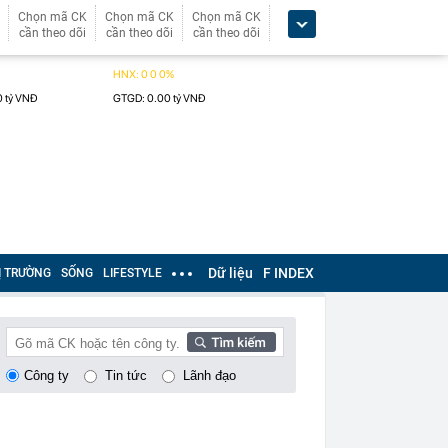
Chọn mã CK
Chọn mã CK
Chọn mã CK
cần theo dõi
cần theo dõi
cần theo dõi
Dữ liệu
F INDEX
Ị TRƯỜNG
SỐNG
LIFESTYLE
Công ty
Tin tức
Lãnh đạo