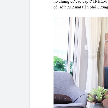
hộ chung cư cao cấp ở TP.HCM v
cổ, sở hữu 2 mặt tiền phố Lương