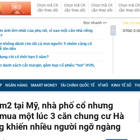
Chọn mã CK
Chọn mã CK
Chọn mã CK
Chọn mã CK
cần theo dõi
cần theo dõi
cần theo dõi
cần theo dõi
Đọc nhanh >>
ám ảnh lớn nhất của phụ nữ, vì sao một căn nhà riêng
u?
giản không dành cho tất cả mọi người: 5 nhóm càng cố
ễ tốn tiền
 dụng chỉ có thời hạn 5 năm?
 danh sách cắt margin, gồm loạt cổ phiếu “hot” HVN,
gờ trở lại, khối ngoại tung 2.200 tỷ đồng mua ròng cổ
m chỉ trong 5 phiên
P
NGÂN HÀNG
SMART MONEY
TÀI CHÍNH QUỐC TẾ
VĨ MÔ
KINH TẾ SỐ
TH
iệp thép với 2.700 lao động đang nợ Trung Quốc gần 1,3
0m2 tại Mỹ, nhà phố cổ nhưng
an trọng đang trở lại trên thị trường chứng khoán
” mua một lúc 3 căn chung cư Hà
 50 tuổi ăn cà tím mỗi ngày để chữa tiểu đường, 3 tháng
: "Ông ăn gì thế?"
ng khiến nhiều người ngỡ ngàng
 bán biệt thự 9 phòng ngủ ở TP.HCM giá gốc 600 tỷ, giảm
ng bố phim Tết 2027, nghe tên ai cũng quả quyết “chắc