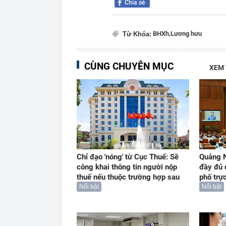
Chia sẻ
BHXh,
Lương hưu
Từ Khóa:
CÙNG CHUYÊN MỤC
XEM
Chỉ đạo 'nóng' từ Cục Thuế: Sẽ
Quảng N
công khai thông tin người nộp
đầy đủ 
thuế nếu thuộc trường hợp sau
phố trự
Nổi bật
Nổi bật