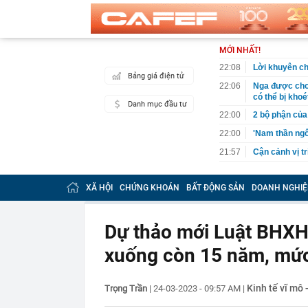
MỚI NHẤT!
22:08
Lời khuyên ch
Bảng giá điện tử
22:06
Nga được cho 
có thể bị khoé
Danh mục đầu tư
22:00
2 bộ phận của 
22:00
'Nam thần ngô
21:57
Cận cảnh vị t
21:52
Thu chục nghìn
XÃ HỘI
CHỨNG KHOÁN
BẤT ĐỘNG SẢN
DOANH NGHIỆ
21:45
Bắt khẩn cấp 
21:43
Một siêu bão 
240km/h, là t
Dự thảo mới Luật BHXH
trong lịch sử
21:34
"Tiền làm ra 
xuống còn 15 năm, mức 
thiếu an toàn 
21:23
NSƯT Thành Lộ
Kinh tế vĩ mô 
Trọng Trần
|
24-03-2023 - 09:57 AM
|
21:18
Cuộc đua ngầm
nhưng thực t