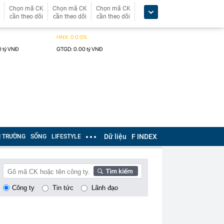
Chọn mã CK
Chọn mã CK
Chọn mã CK
cần theo dõi
cần theo dõi
cần theo dõi
Dữ liệu
F INDEX
Ị TRƯỜNG
SỐNG
LIFESTYLE
Công ty
Tin tức
Lãnh đạo