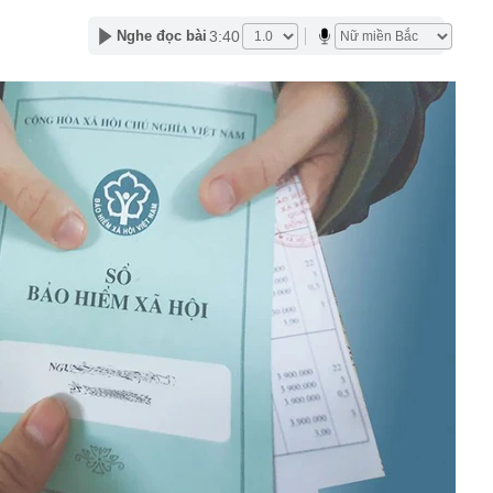
 Bộ sẽ có mưa to đến rất to
3:40
Nghe đọc bài
cứ đụng tay là ra hit, phim có thể chưa xem nhưng nhạc
ộc lòng
đầu giảm thuế tiêu dùng sau gần 40 năm
tường: Khi nào "xem nhẹ", khi nào cần gọi kỹ sư - Thợ lâu
ều gia chủ nên để ý
iệp sắp trả cổ tức 3.000 đồng/cp, duy trì “mưa tiền mặt”
qua
gia đình không còn đặt bồn rửa trong phòng tắm? Hóa ra
u hướng đang được ưa chuộng
ớc, kịp thời xử lý 1 đối tượng tại sân bay Nội Bài, phạt
g
hi đặt WiFi, nhiều người để sai chỗ mà không biết
h công ty từng 'nổ' chi 100 tỷ USD làm đường sắt cao tốc