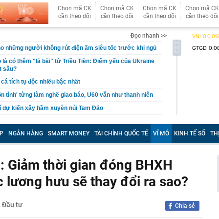
Chọn mã CK
Chọn mã CK
Chọn mã CK
Chọn mã CK
cần theo dõi
cần theo dõi
cần theo dõi
cần theo dõi
Đọc nhanh >>
o những người không rút điện ấm siêu tốc trước khi ngủ
là có thêm "lá bài" từ Triều Tiên: Điểm yếu của Ukraine
t sâu?
cá tích tụ độc nhiều bậc nhất
n tình' từng làm nghề giao báo, U60 vẫn như thanh niên
rí dự kiến xây hầm xuyên núi Tam Đảo
 tỷ từ bán vé số, công ty xổ số chi trả thưởng thế nào?
P
NGÂN HÀNG
SMART MONEY
TÀI CHÍNH QUỐC TẾ
VĨ MÔ
KINH TẾ SỐ
TH
Vũ Thị Thanh SN 2003 và Vi Thị Hòe SN 2004
cướp đi sinh mạng của 500.000 người: Sức gió tới
hảm kịch khí tượng tàn khốc nhất từng được ghi nhận
: Giảm thời gian đóng BHXH
rồi cũng để cho con": Lời khuyên khiến nhiều cha mẹ
lương hưu sẽ thay đổi ra sao?
khi về già
c gửi lời tạm biệt tới khán giả
- Đầu tư
Chia sẻ
 lãi suất tiết kiệm: Có ngân hàng lớn niêm yết 6%
rả tới 9%/năm