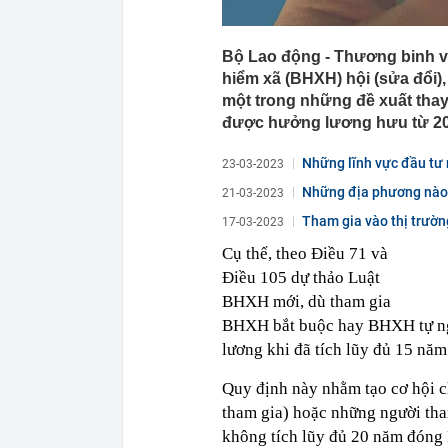
Bộ Lao động - Thương binh và
hiểm xã (BHXH) hội (sửa đổi)
một trong những đề xuất thay
được hưởng lương hưu từ 20
Những lĩnh vực đầu tư 
23-03-2023
Những địa phương nào 
21-03-2023
Tham gia vào thị trườn
17-03-2023
Cụ thể, theo Điều 71 và
Điều 105 dự thảo Luật
BHXH mới, dù tham gia
BHXH bắt buộc hay BHXH tự ng
lương khi đã tích lũy đủ 15 n
Quy định này nhằm tạo cơ hội c
tham gia) hoặc những người tha
không tích lũy đủ 20 năm đón