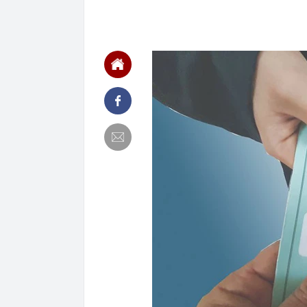
21:18
Sáng mai, Bắc
21:17
Nghệ sĩ Việt 
chắc chắn thu
21:15
Nhật Bản lần 
21:09
Vết nứt trên 
năm tiết lộ đi
21:08
Một doanh ngh
suốt 15 năm 
21:04
Vì sao nhiều 
đây mới là x
20:54
Nhiều ngày trư
15,5 triệu đồn
20:52
Nơi “đại kỵ” k
20:50
Vì sao chủ tịc
bị bắt?