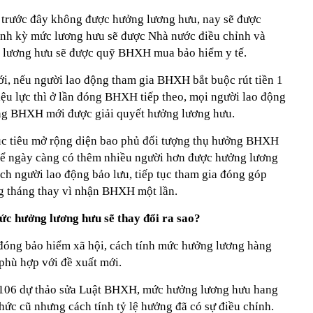
 trước đây không được hưởng lương hưu, nay sẽ được
ịnh kỳ mức lương hưu sẽ được Nhà nước điều chỉnh và
g lương hưu sẽ được quỹ BHXH mua bảo hiểm y tế.
ới, nếu người lao động tham gia BHXH bắt buộc rút tiền 1
iệu lực thì ở lần đóng BHXH tiếp theo, mọi người lao động
óng BHXH mới được giải quyết hưởng lương hưu.
ục tiêu mở rộng diện bao phủ đối tượng thụ hưởng BHXH
ể ngày càng có thêm nhiều người hơn được hưởng lương
ch người lao động bảo lưu, tiếp tục tham gia đóng góp
 tháng thay vì nhận BHXH một lần.
c hưởng lương hưu sẽ thay đổi ra sao?
 đóng bảo hiểm xã hội, cách tính mức hưởng lương hàng
phù hợp với đề xuất mới.
u 106 dự thảo sửa Luật BHXH, mức hưởng lương hưu hang
hức cũ nhưng cách tính tỷ lệ hưởng đã có sự điều chỉnh.