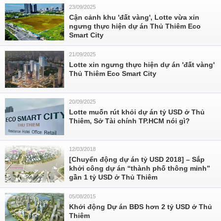
23/09/2025
Cận cảnh khu 'đất vàng', Lotte vừa xin
ngưng thực hiện dự án Thủ Thiêm Eco
Smart City
21/09/2025
Lotte xin ngưng thực hiện dự án 'đất vàng'
Thủ Thiêm Eco Smart City
20/09/2025
Lotte muốn rút khỏi dự án tỷ USD ở Thủ
Thiêm, Sở Tài chính TP.HCM nói gì?
12/03/2018
[Chuyển động dự án tỷ USD 2018] – Sắp
khởi công dự án “thành phố thông minh”
gần 1 tỷ USD ở Thủ Thiêm
05/08/2015
Khởi động Dự án BĐS hơn 2 tỷ USD ở Thủ
Thiêm