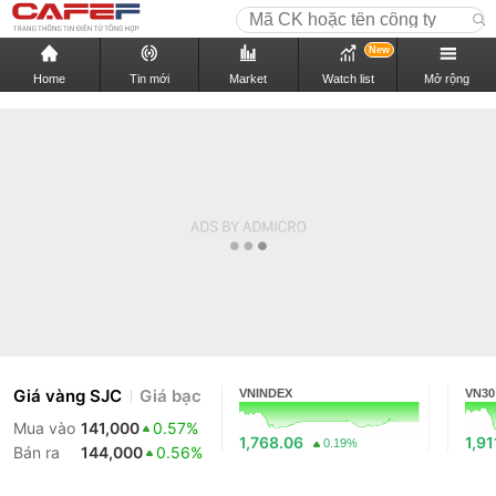
New
Home
Tin mới
Market
Watch list
Mở rộng
Giá vàng SJC
Giá bạc
VNINDEX
VN30
Mua vào
141,000
0.57%
1,768.06
1,91
0.19%
Bán ra
144,000
0.56%