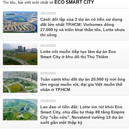
ECO SMART CITY
Tin tức, bài viết mới nhất về
26/12/2025
Cảnh đối lập của 2 dự án có tiền sử dụng
đất lớn nhất TP.HCM: Vinhomes đóng
27.000 tỷ và triển khai thần tốc, Lotte chưa
thi công
04/10/2025
Lotte nói muốn tiếp tục làm dự án Eco
Smart City ở khu đô thị Thủ Thiêm
03/10/2025
Toàn cảnh khu đất dự án 20.000 tỷ nơi ông
lớn ngoại muốn rút, đại gia Việt muốn thế
chân ở TP.HCM
25/09/2025
Lao đao vì tiền đất: Lotte xin rút khỏi Eco
Smart City, chủ đầu tư tháp 88 tầng Empire
City “cầu cứu”, Novaland vướng 13 dự án
suốt gần một thập kỷ