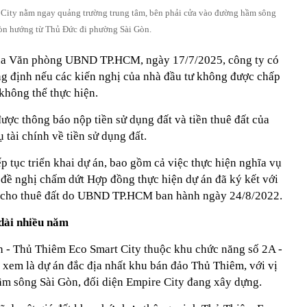
City nằm ngay quảng trường trung tâm, bên phải cửa vào đường hầm sông
òn hướng từ Thủ Đức đi phường Sài Gòn.
của Văn phòng UBND TP.HCM, ngày 17/7/2025, công ty có
ng định nếu các kiến nghị của nhà đầu tư không được chấp
 không thể thực hiện.
ợc thông báo nộp tiền sử dụng đất và tiền thuê đất của
 tài chính về tiền sử dụng đất.
p tục triển khai dự án, bao gồm cả việc thực hiện nghĩa vụ
 đề nghị chấm dứt Hợp đồng thực hiện dự án đã ký kết với
và cho thuê đất do UBND TP.HCM ban hành ngày 24/8/2022.
dài nhiều năm
 - Thủ Thiêm Eco Smart City thuộc khu chức năng số 2A -
xem là dự án đắc địa nhất khu bán đảo Thủ Thiêm, với vị
hầm sông Sài Gòn, đối diện Empire City đang xây dựng.