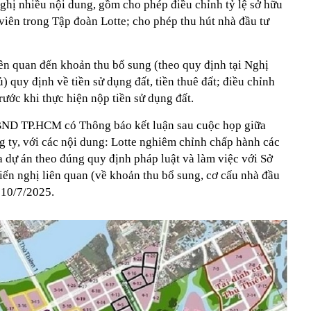
hị nhiều nội dung, gồm cho phép điều chỉnh tỷ lệ sở hữu
viên trong Tập đoàn Lotte; cho phép thu hút nhà đầu tư
iên quan đến khoản thu bổ sung (theo quy định tại Nghị
 quy định về tiền sử dụng đất, tiền thuê đất; điều chỉnh
rước khi thực hiện nộp tiền sử dụng đất.
ND TP.HCM có Thông báo kết luận sau cuộc họp giữa
ty, với các nội dung: Lotte nghiêm chỉnh chấp hành các
ủa dự án theo đúng quy định pháp luật và làm việc với Sở
kiến nghị liên quan (về khoản thu bổ sung, cơ cấu nhà đầu
 10/7/2025.