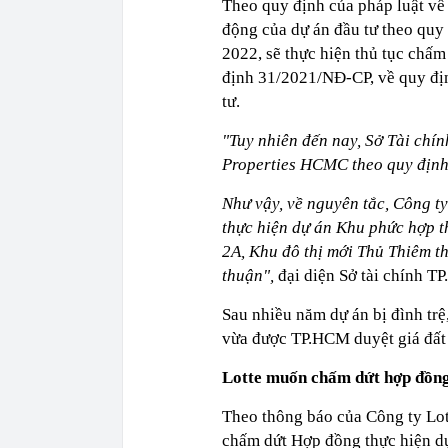
Theo quy định của pháp luật về 
động của dự án đầu tư theo quy
2022, sẽ thực hiện thủ tục chấm
định 31/2021/NĐ-CP, về quy định
tư.
"Tuy nhiên đến nay, Sở Tài chí
Properties HCMC theo quy định
Như vậy, về nguyên tắc, Công 
thực hiện dự án Khu phức hợp t
2A, Khu đô thị mới Thủ Thiêm t
thuận",
đại diện Sở tài chính T
Sau nhiều năm dự án bị đình tr
vừa được TP.HCM duyệt giá đất 
Lotte muốn chấm dứt hợp đồng
Theo thông báo của Công ty L
chấm dứt Hợp đồng thực hiện dự