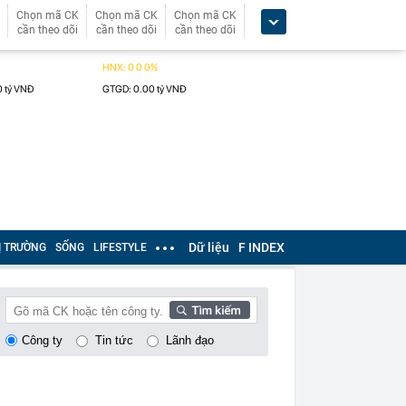
Chọn mã CK
Chọn mã CK
Chọn mã CK
cần theo dõi
cần theo dõi
cần theo dõi
Dữ liệu
F INDEX
Ị TRƯỜNG
SỐNG
LIFESTYLE
Công ty
Tin tức
Lãnh đạo