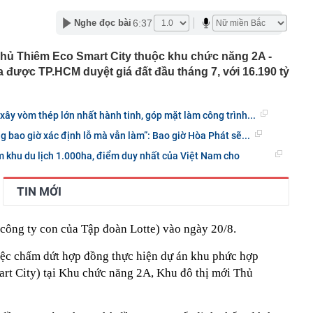
hu rừng thuộc dạng hiếm bậc nhất thế giới, chia đôi bởi 1
6:37
Nghe đọc bài
tổ chức cùng vinh danh
 lập trong cùng một ngôi nhà
hủ Thiêm Eco Smart City thuộc khu chức năng 2A -
 ‘siêu trái cây' ở Việt Nam, người dân tại Kenya bất ngờ
 được TP.HCM duyệt giá đất đầu tháng 7, với 16.190 tỷ
3 năm được thu hoạch, sản lượng không đủ để bán
uối xong KHÔNG NÊN vứt vỏ?
 bệnh viện đạt doanh thu gần 1.000 tỷ đồng chỉ trong nửa
xây vòm thép lớn nhất hành tinh, góp mặt làm công trình...
gần 200 tỷ đưa công nghệ tiên tiến nhất thế giới về
 bao giờ xác định lỗ mà vẫn làm”: Bao giờ Hòa Phát sẽ...
p chí Mỹ vinh danh
ỉnh núi ít người biết cao hơn 3.000 m: Sở hữu rừng đỗ
 khu du lịch 1.000ha, điểm duy nhất của Việt Nam cho
 nhất Tây Bắc, mùa đông phủ băng giá trắng xóa
 Chủ tịch xinh đẹp sinh năm 1999 ra sao?
TIN MỚI
ỷ USD từ xe điện năm 2025-2026, ước tính lỗ thêm 3,3 tỷ
6-2027
ông ty con của Tập đoàn Lotte) vào ngày 20/8.
nh thép lỗ lũy kế hơn 3.800 tỷ, khoản phải trả nhóm Vin
1.424 tỷ đồng
iệc chấm dứt hợp đồng thực hiện dự án khu phức hợp
rt City) tại Khu chức năng 2A, Khu đô thị mới Thủ