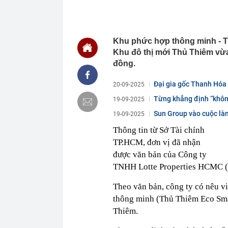
06:06
Việt Nam có k
dòng sông, 3 
06:04
3 thiết kế độc
Khu phức hợp thông minh - T
06:01
Trồng thử loại
Khu đô thị mới Thủ Thiêm vừa
đổi đời: Hơn 
đồng.
05:34
Vì sao ăn ch
00:40
Việt Nam có 1
Đại gia gốc Thanh Hóa 
20-09-2025
năm: Từng chi 
Từng khẳng định “không
nước, được tạ
19-09-2025
00:37
Việt Nam có đ
Sun Group vào cuộc làm
19-09-2025
quyên đẹp bậc
phép...
Thông tin từ Sở Tài chính
00:26
Chữ ký của nữ
TP.HCM, đơn vị đã nhận
00:07
Honda lỗ 10 t
được văn bản của Công ty
USD năm 202
TNHH Lotte Properties HCMC (c
00:04
Cựu vương ngà
tăng từ 0 lên 
Theo văn bản, công ty có nêu v
thông minh (Thủ Thiêm Eco Sma
Thiêm.