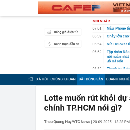
MỚI NHẤT!
07:01
Mẫu iPhone từ
Bảng giá điện tử
06:59
Cháy lớn chợ B
Danh mục đầu tư
06:54
Nữ TikToker l
06:52
Tập đoàn Đèo
nối ngắn nhất 
đô Hà Nội
06:52
Thanh tra 5 d
06:50
Nhà có 3 điều
XÃ HỘI
CHỨNG KHOÁN
BẤT ĐỘNG SẢN
DOANH NGHIỆ
06:46
Cháy lớn ở ch
06:43
Đề xuất đưa k
Lotte muốn rút khỏi dự 
06:36
Khởi tố 7 cán
chính TP.HCM nói gì?
06:26
Quá nhanh: 10
Việt Nam, khá
thép "khủng"
Theo Quang Huy/VTC News
|
20-09-2025 - 13:28 P
06:06
Tập đoàn FLC 
hội có giá từ 