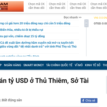
Chọn mã CK
Chọn mã CK
Chọn mã CK
Chọn mã CK
cần theo dõi
cần theo dõi
cần theo dõi
cần theo dõi
Đọc nhanh >>
ng có giá hơn 20 triệu đồng nay chỉ còn 5 triệu đồng
iên Hòa, nhiều ki-ốt bị thiêu rụi
ừa gọi vốn, chiếm đoạt 15 tỷ đồng
 Cả đề xuất làm đường hầm xuyên núi mở ra tuyến kết
giữa vùng đất “đệ nhất danh trà” với tỉnh Phú Thọ và Thủ
oanh nghiệp vàng tại Tây Ninh
 này chứng minh phong thủy rất tốt
P
NGÂN HÀNG
SMART MONEY
TÀI CHÍNH QUỐC TẾ
VĨ MÔ
KINH TẾ SỐ
TH
ợ Biên Hoà, cột khói đen bốc cao hàng chục mét
im cương vào ngành nghề kinh doanh có điều kiện
án tỷ USD ở Thủ Thiêm, Sở Tài
 bộ trạm y tế ở Đắk Lắk
 tháng làm xong hơn 60% siêu sân vận động lớn thứ hai
n đài 60.000 chỗ dần thành hình, chuẩn bị lắp mái vòm
Bất động sản
M
|
Chia sẻ
công bố danh sách 13 hồ sơ đủ điều kiện mua nhà ở xã
19 triệu đồng/m²