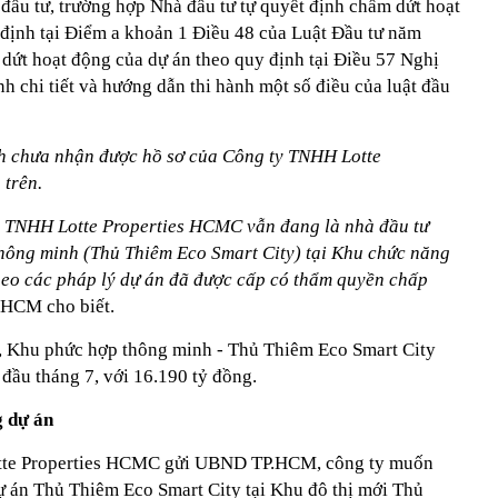
đầu tư, trường hợp Nhà đầu tư tự quyết định chấm dứt hoạt
 định tại Điểm a khoản 1 Điều 48 của Luật Đầu tư năm
 dứt hoạt động của dự án theo quy định tại Điều 57 Nghị
 chi tiết và hướng dẫn thi hành một số điều của luật đầu
nh chưa nhận được hồ sơ của Công ty TNHH Lotte
 trên.
ty TNHH Lotte Properties HCMC vẫn đang là nhà đầu tư
hông minh (Thủ Thiêm Eco Smart City) tại Khu chức năng
heo các pháp lý dự án đã được cấp có thẩm quyền chấp
P.HCM cho biết.
ệ, Khu phức hợp thông minh - Thủ Thiêm Eco Smart City
đầu tháng 7, với 16.190 tỷ đồng.
 dự án
otte Properties HCMC gửi UBND TP.HCM, công ty muốn
 án Thủ Thiêm Eco Smart City tại Khu đô thị mới Thủ