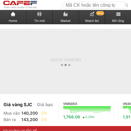
New
Home
Tin mới
Market
Watch list
Mở rộng
Giá vàng SJC
Giá bạc
VNINDEX
VN30
Mua vào
140,200
0%
1,768.06
1,91
0.19%
Bán ra
143,200
0%