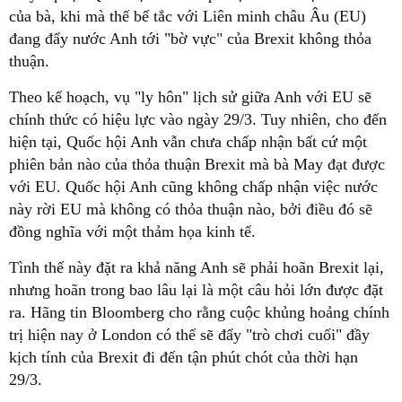
của bà, khi mà thế bế tắc với Liên minh châu Âu (EU)
đang đẩy nước Anh tới "bờ vực" của Brexit không thỏa
thuận.
Theo kế hoạch, vụ "ly hôn" lịch sử giữa Anh với EU sẽ
chính thức có hiệu lực vào ngày 29/3. Tuy nhiên, cho đến
hiện tại, Quốc hội Anh vẫn chưa chấp nhận bất cứ một
phiên bản nào của thỏa thuận Brexit mà bà May đạt được
với EU. Quốc hội Anh cũng không chấp nhận việc nước
này rời EU mà không có thỏa thuận nào, bởi điều đó sẽ
đồng nghĩa với một thảm họa kinh tế.
Tình thế này đặt ra khả năng Anh sẽ phải hoãn Brexit lại,
nhưng hoãn trong bao lâu lại là một câu hỏi lớn được đặt
ra. Hãng tin Bloomberg cho rằng cuộc khủng hoảng chính
trị hiện nay ở London có thể sẽ đẩy "trò chơi cuối" đầy
kịch tính của Brexit đi đến tận phút chót của thời hạn
29/3.