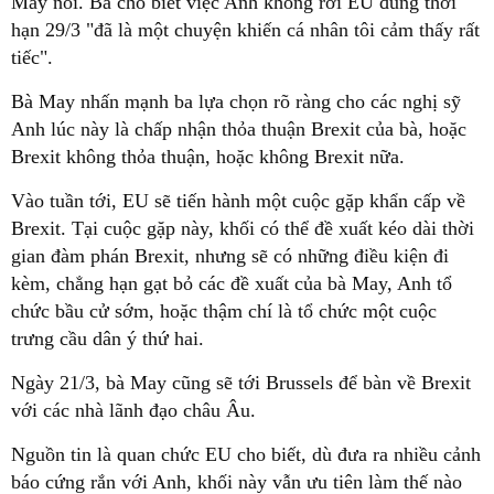
May nói. Bà cho biết việc Anh không rời EU đúng thời
hạn 29/3 "đã là một chuyện khiến cá nhân tôi cảm thấy rất
tiếc".
Bà May nhấn mạnh ba lựa chọn rõ ràng cho các nghị sỹ
Anh lúc này là chấp nhận thỏa thuận Brexit của bà, hoặc
Brexit không thỏa thuận, hoặc không Brexit nữa.
Vào tuần tới, EU sẽ tiến hành một cuộc gặp khẩn cấp về
Brexit. Tại cuộc gặp này, khối có thể đề xuất kéo dài thời
gian đàm phán Brexit, nhưng sẽ có những điều kiện đi
kèm, chẳng hạn gạt bỏ các đề xuất của bà May, Anh tổ
chức bầu cử sớm, hoặc thậm chí là tổ chức một cuộc
trưng cầu dân ý thứ hai.
Ngày 21/3, bà May cũng sẽ tới Brussels để bàn về Brexit
với các nhà lãnh đạo châu Âu.
Nguồn tin là quan chức EU cho biết, dù đưa ra nhiều cảnh
báo cứng rắn với Anh, khối này vẫn ưu tiên làm thế nào