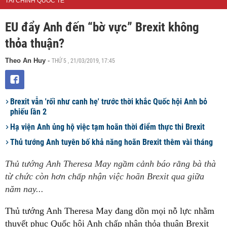
TÀI CHÍNH QUỐC TẾ
EU đẩy Anh đến “bờ vực” Brexit không
thỏa thuận?
THỨ 5 , 21/03/2019, 17:45
Theo An Huy
-
Brexit vẫn 'rối như canh hẹ' trước thời khắc Quốc hội Anh bỏ
phiếu lần 2
Hạ viện Anh ủng hộ việc tạm hoãn thời điểm thực thi Brexit
Thủ tướng Anh tuyên bố khả năng hoãn Brexit thêm vài tháng
Thủ tướng Anh Theresa May ngầm cảnh báo rằng bà thà
từ chức còn hơn chấp nhận việc hoãn Brexit qua giữa
năm nay...
Thủ tướng Anh Theresa May đang dồn mọi nỗ lực nhằm
thuyết phục Quốc hội Anh chấp nhận thỏa thuận Brexit