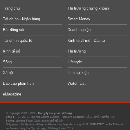
Trang chủ
Thị trường chứng khoán
Tài chính - Ngân hàng
Smart Money
Bất động sản
Doanh nghiệp
Tài chính quốc tế
Kinh tế vĩ mô - Đầu tư
Kinh tế số
Thị trường
Sống
Lifestyle
Xã hội
Lịch sự kiện
Báo cáo phân tích
Watch List
eMagazine
© Copyright 2007 - 2026 -
Công ty Cổ phần VCCorp.
Tầng 17, 19, 20, 21 Toà nhà Center Building - Hapulico Complex, Số 01, phố Nguyễn Huy
Tưởng, phường Thanh Xuân, thành phố Hà Nội
Giấy phép thiết lập trang thông tin điện tử tổng hợp trên mạng số 2216/GP-TTĐT do Sở Thông tin
và Truyền thông Hà Nội cấp ngày 10 tháng 4 năm 2019.